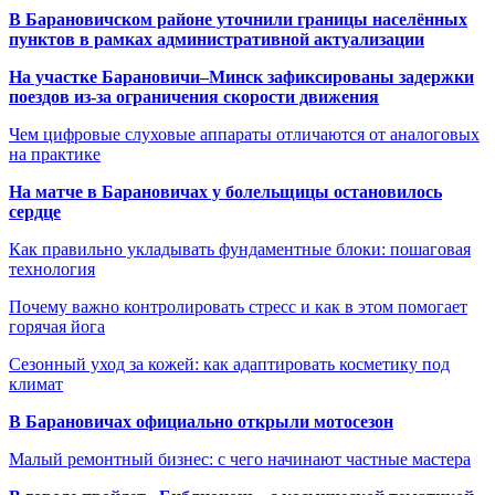
В Барановичском районе уточнили границы населённых
пунктов в рамках административной актуализации
На участке Барановичи–Минск зафиксированы задержки
поездов из-за ограничения скорости движения
Чем цифровые слуховые аппараты отличаются от аналоговых
на практике
На матче в Барановичах у болельщицы остановилось
сердце
Как правильно укладывать фундаментные блоки: пошаговая
технология
Почему важно контролировать стресс и как в этом помогает
горячая йога
Сезонный уход за кожей: как адаптировать косметику под
климат
В Барановичах официально открыли мотосезон
Малый ремонтный бизнес: с чего начинают частные мастера