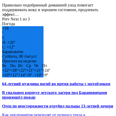
Правильно подобранный домашний уход помогает
поддерживать кожу в хорошем состоянии, продлевать
эффект…
Prev
Next
1 из 3
Погода
+
19
°
C
H:
+
20°
L:
+
12°
Барановичи
Суббота, 08 Август
Прогноз на неделю
Вс
Пн
Вт
Ср
Чт
Пт
+
22°
+
28°
+
22°
+
21°
+
21°
+
24°
+
10°
+
12°
+
14°
+
9°
+
10°
+
9°
64-летний мужчина погиб во время работы с мотоблоком
В спальном корпусе детского лагеря под Барановичами
произошёл пожар
Отец по неосторожности отрубил пальцы 13-летней дочери
Как предприятия переходят от ручного труда к