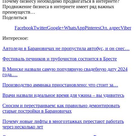
Почему бизнесу необходимо продвигаться в интернете?
Продвижение бизнеса в интернете имеет ряд важных
преимуществ…
Поделиться
Facebook
Twitter
Google+
WhatsApp
Pinterest
Эл. адрес
Viber
Интересное:
Автоледи в Барановичах не пропустила автобус, и он снес…
Фестиваль печников и трубочистов состоится в Бресте
В Минске назвали самую популярную свадебную дату 2024
года.…
Производство аммиака приостановлено: что стоит за…
Врачи назвали идеальное время для ужина – вы удивитесь
Сносим и перестраиваем: как правильно демонтировать
старые постройки в Барановичах
Почему новые лифты в многоэтажках перестают работать
через несколько лет