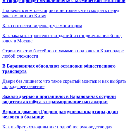
В городе пройдет «Библионочь» с космической тематикой
Проверить комплектацию и не только: что смотреть перед
заказом авто из Китая
Как соотнести видеокарту с монитором
Как заказать строительство зданий из сэндвич-панелей под
ключ в Москве
Строительство бассейнов и хамамов под ключ в Краснодаре
любой сложности
В Барановичах обновляют остановки общественного
транспорта
Двери без лишнего: что такое скрытый монтаж и как выбрать
подходящее решение
Зажало дверью и протащило: в Барановичах осудили
водителя автобуса за травмирование пассажирки
Взрыв в доме под Гродно: разрушены квартиры, один
человек в больнице
Как выбрать холодильник: подробное руководство для