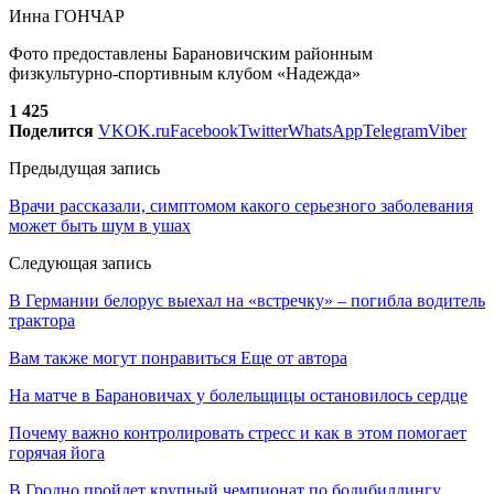
Инна ГОНЧАР
Фото предоставлены Барановичским районным
физкультурно-спортивным клубом «Надежда»
1 425
Поделится
VK
OK.ru
Facebook
Twitter
WhatsApp
Telegram
Viber
Предыдущая запись
Врачи рассказали, симптомом какого серьезного заболевания
может быть шум в ушах
Следующая запись
В Германии белорус выехал на «встречку» – погибла водитель
трактора
Вам также могут понравиться
Еще от автора
На матче в Барановичах у болельщицы остановилось сердце
Почему важно контролировать стресс и как в этом помогает
горячая йога
В Гродно пройдет крупный чемпионат по бодибилдингу