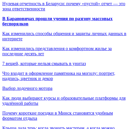
Нулевая отчетность в Беларуси: почему «пустой» отчет — это
зона ответственности
В Барановичах прошли учения по разгону массовых
беспорядков
Как изменились способы общения и защиты личных данных в
интернете
Как изменились представления о комфортном жилье за
последние десять лет
7 вещей, которые нельзя смывать в унитаз
Что входит в оформление памятника на могилу: портрет,
надпись, цветник и декор
Выбор лодочного мотора
Как люди выбирают курсы и образовательные платформы для
удалённой работы
Почему короткие поездки в Минск становятся удобным
форматом отдыха
Крыша дала течь: когда звонить мастерам, а когда можно