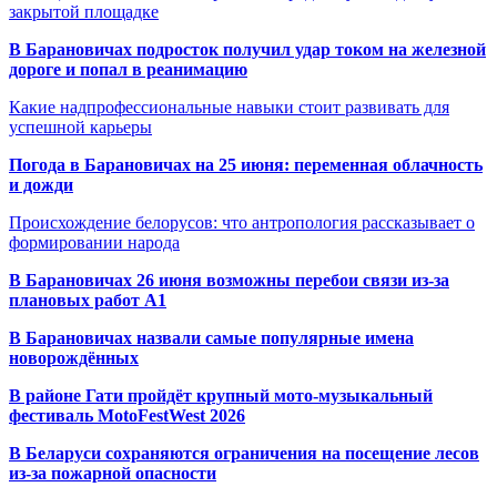
закрытой площадке
В Барановичах подросток получил удар током на железной
дороге и попал в реанимацию
Какие надпрофессиональные навыки стоит развивать для
успешной карьеры
Погода в Барановичах на 25 июня: переменная облачность
и дожди
Происхождение белорусов: что антропология рассказывает о
формировании народа
В Барановичах 26 июня возможны перебои связи из-за
плановых работ A1
В Барановичах назвали самые популярные имена
новорождённых
В районе Гати пройдёт крупный мото-музыкальный
фестиваль MotoFestWest 2026
В Беларуси сохраняются ограничения на посещение лесов
из-за пожарной опасности