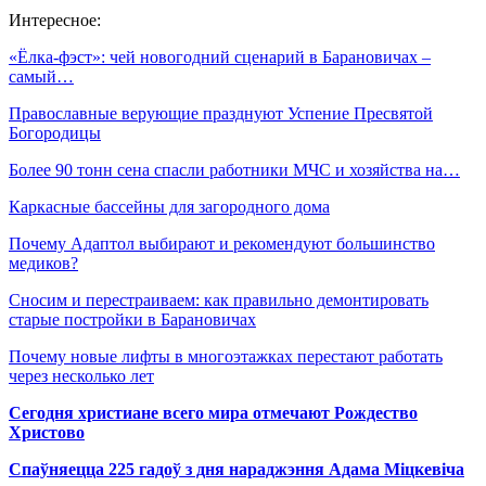
Интересное:
«Ёлка-фэст»: чей новогодний сценарий в Барановичах –
самый…
Православные верующие празднуют Успение Пресвятой
Богородицы
Более 90 тонн сена спасли работники МЧС и хозяйства на…
Каркасные бассейны для загородного дома
Почему Адаптол выбирают и рекомендуют большинство
медиков?
Сносим и перестраиваем: как правильно демонтировать
старые постройки в Барановичах
Почему новые лифты в многоэтажках перестают работать
через несколько лет
Сегодня христиане всего мира отмечают Рождество
Христово
Спаўняецца 225 гадоў з дня нараджэння Адама Міцкевіча