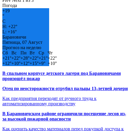
Prev
Next
1 из 3
Погода
+
19
°
C
H:
+
22°
L:
+
16°
Барановичи
Пятница, 07 Август
Прогноз на неделю
Сб
Вс
Пн
Вт
Ср
Чт
+
21°
+
22°
+
28°
+
22°
+
21°
+
22°
+
12°
+
10°
+
12°
+
15°
+
9°
+
10°
В спальном корпусе детского лагеря под Барановичами
произошёл пожар
Отец по неосторожности отрубил пальцы 13-летней дочери
Как предприятия переходят от ручного труда к
автоматизированному производству
В Барановичском районе ограничили посещение лесов из-
за высокой пожарной опасности
Как оценить качество материалов перед покупкой доступа к