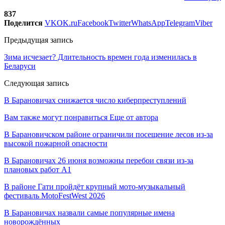
837
Поделится
VK
OK.ru
Facebook
Twitter
WhatsApp
Telegram
Viber
Предыдущая запись
Зима исчезает? Длительность времен года изменилась в
Беларуси
Следующая запись
В Барановичах снижается число киберпреступлений
Вам также могут понравиться
Еще от автора
В Барановичском районе ограничили посещение лесов из-за
высокой пожарной опасности
В Барановичах 26 июня возможны перебои связи из-за
плановых работ A1
В районе Гати пройдёт крупный мото-музыкальный
фестиваль MotoFestWest 2026
В Барановичах назвали самые популярные имена
новорождённых