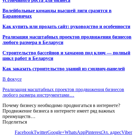
устойчивого роста для бизнеса
Волейбольные команды высшей лиги сразятся в
Барановичах
Как купить или продать сайт: руководство и особенности
Реализация масштабных проектов продвижения бизнесов
любого размера в Беларуси
Строительство бассейнов и хамамов под ключ — полный
цикл работ в Беларуси
Как заказать строительство зданий из сэндвич-панелей
В фокусе
Реализация масштабных проектов продвижения бизнесов
любого размера инструментами…
Почему бизнесу необходимо продвигаться в интернете?
Продвижение бизнеса в интернете имеет ряд важных
преимуществ…
Поделиться
Facebook
Twitter
Google+
WhatsApp
Pinterest
Эл. адрес
Viber