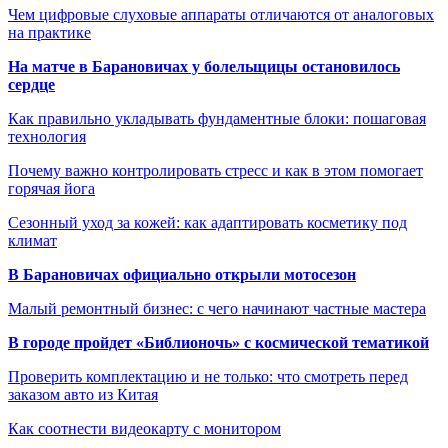
Чем цифровые слуховые аппараты отличаются от аналоговых
на практике
На матче в Барановичах у болельщицы остановилось
сердце
Как правильно укладывать фундаментные блоки: пошаговая
технология
Почему важно контролировать стресс и как в этом помогает
горячая йога
Сезонный уход за кожей: как адаптировать косметику под
климат
В Барановичах официально открыли мотосезон
Малый ремонтный бизнес: с чего начинают частные мастера
В городе пройдет «Библионочь» с космической тематикой
Проверить комплектацию и не только: что смотреть перед
заказом авто из Китая
Как соотнести видеокарту с монитором