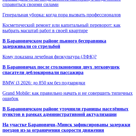
справиться своими силами
Генеральная уборка: когда пора вызвать профессионалов
Косметический ремонт или капитальный переворот: как
выбрать масштаб работ в своей квартире
В Барановичском районе пьяного бесправника
задерживали со стрельбой
Кому показана лечебная физкультура (ЛФК)?
В Барановичах после столкновения двух легковушек
спасатели деблокировали пассажира
BMW i3 2026: до 850 км без подзарядки
Grand Mobile: как правильно начать и не совершить типичных
ошибок
В Барановичском районе уточнили границы населённых
пунктов в рамках административной актуализации
На участке Барановичи–Минск зафиксированы задержки
поездов из-за ограничения скорости движения