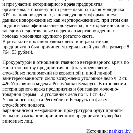
и при участии ветеринарного врача предприятия,
организовала подмену пяти ранее павших голов молодняка
КРС на новорожденных, с последующим оформлением
данных новорожденных как мертворожденных, при этом она
подписывала официальные документы , в которые вносились
заведомо недостоверные сведения о мертворожденных
головах молодняка крупного рогатого скота.
В результате противоправных действий работников
предприятию был причинен материальный ущерб в размере 8
764, 53 рублей.
Прокуратурой в отношении главного ветеринарного врача по
животноводству предприятия по факту превышения
служебных полномочий из корыстной и иной личной
заинтересованности было возбуждено уголовное дело ч. 2 ст.
426 Уголовного кодекса Республики Беларусь. В отношении
ветеринарного врача предприятия и бригадира молочно-
товарной фермы – 2 уголовных дела по ч. 1 ст. 427
Уголовного кодекса Республики Беларусь по факту
служебного подлога.
Барановичской межрайонной прокуратурой будут приняты
меры по взысканию причиненного предприятию ущерба с
виновных лиц.
Источник:
nashkraj.by