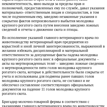
некомпетентность, явно выходя за пределы прав и
полномочий, предоставленных ему по службе, давал указания
материально- ответственным лицам и специалистам, в том
числе подчиненным ему, заведомо незаконные указания о
сокрытии фактов непроизвольного выбытия молодняка
крупного рогатого скота путем внесения заведомо ложных
сведений в отчеты о движении скота и птицы.
Во исполнение указаний главного ветеринарного врача по
животноводству ветеринарный врач предприятия из
корыстной и иной личной заинтересованности, выраженной в
желании избежать дисциплинарной и материальной
ответственности за допущенные факты падежа молодняка
крупного рогатого скота внес в официальные документы –
акты на мертворожденных телят – заведомо ложные сведения
о мертворожденности пяти голов молодняка крупного
рогатого скота, которые в действительности были сокрыты от
учета и использованы для подмены ранее павших голов
молодняка крупного рогатого скота, не составил и не
обеспечил составление соответствующих официальных
документов на падение 11 голов молодняка крупного
рогатого скота.
Бригадир молочно-товарной фермы в соответствии с
указаниями главного ветеринарного врача по животноводству