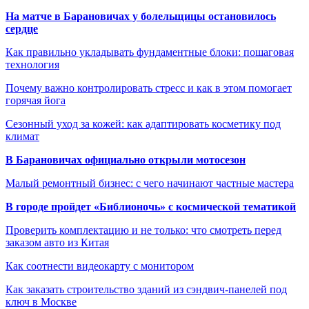
На матче в Барановичах у болельщицы остановилось
сердце
Как правильно укладывать фундаментные блоки: пошаговая
технология
Почему важно контролировать стресс и как в этом помогает
горячая йога
Сезонный уход за кожей: как адаптировать косметику под
климат
В Барановичах официально открыли мотосезон
Малый ремонтный бизнес: с чего начинают частные мастера
В городе пройдет «Библионочь» с космической тематикой
Проверить комплектацию и не только: что смотреть перед
заказом авто из Китая
Как соотнести видеокарту с монитором
Как заказать строительство зданий из сэндвич-панелей под
ключ в Москве