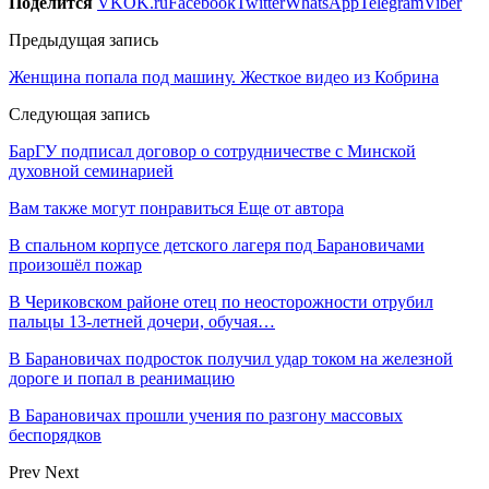
Поделится
VK
OK.ru
Facebook
Twitter
WhatsApp
Telegram
Viber
Предыдущая запись
Женщина попала под машину. Жесткое видео из Кобрина
Следующая запись
БарГУ подписал договор о сотрудничестве с Минской
духовной семинарией
Вам также могут понравиться
Еще от автора
В спальном корпусе детского лагеря под Барановичами
произошёл пожар
В Чериковском районе отец по неосторожности отрубил
пальцы 13-летней дочери, обучая…
В Барановичах подросток получил удар током на железной
дороге и попал в реанимацию
В Барановичах прошли учения по разгону массовых
беспорядков
Prev
Next