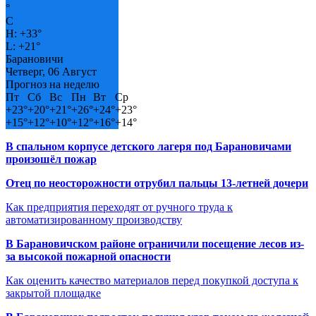
°
C
H:
+
33°
L:
+
21°
Барановичи
Четверг, 06 Август
Прогноз на неделю
Пт
Сб
Вс
Пн
Вт
Ср
+
23°
+
20°
+
21°
+
26°
+
24°
+
23°
+
15°
+
12°
+
10°
+
12°
+
16°
+
14°
В спальном корпусе детского лагеря под Барановичами
произошёл пожар
Отец по неосторожности отрубил пальцы 13-летней дочери
Как предприятия переходят от ручного труда к
автоматизированному производству
В Барановичском районе ограничили посещение лесов из-
за высокой пожарной опасности
Как оценить качество материалов перед покупкой доступа к
закрытой площадке