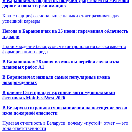
В Барановичах подросток получил удар током на железной
дороге и попал в реанимацию
Какие надпрофессиональные навыки стоит развивать для
успешной карьеры
Погода в Барановичах на 25 июня: переменная облачность
и дожди
Происхождение белорусов: что антропология рассказывает о
формировании народа
В Барановичах 26 июня возможны перебои связи из-за
плановых работ A1
В Барановичах назвали самые популярные имена
новорождённых
В районе Гати пройдёт крупный мото-музыкальный
фестиваль MotoFestWest 2026
В Беларуси сохраняются ограничения на посещение лесов
из-за пожарной опасности
Нулевая отчетность в Беларуси: почему «пустой» отчет — это
зона ответственности