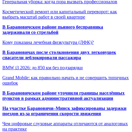
Генеральная уборка: когда пора вызвать профессионалов
Косметический ремонт или капитальный переворот: как
выбрать масштаб работ в своей квартире
В Барановичском районе пьяного бесправника
задерживали со стрельбой
Кому показана лечебная физкультура (ЛФК)?
В Барановичах после столкновения двух легковушек
спасатели деблокировали пассажира
BMW i3 2026: до 850 км без подзарядки
Grand Mobile: как правильно начать и не совершить типичных
ошибок
В Барановичском районе уточнили границы населённых
пунктов в рамках административной актуализации
На участке Барановичи–Минск зафиксированы задержки
поездов из-за ограничения скорости движения
Чем цифровые слуховые аппараты отличаются от аналоговых
на практике