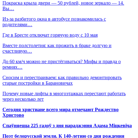
Покраска крыла двери — 50 рублей, новое зеркало — 14.
Вы…
Из-за разбитого окна в автобусе познакомилась с
родителями…
Где в Бресте отключат горячую воду с 10 мая
Вместе полстолетия: как прожить в браке долгую и
счастливую…
До 60 км/ч можно не пристёгиваться? Мифы и правда о
ремнях…
Сносим и перестраиваем: как правильно демонтировать
старые постройки в Барановичах
Почему новые лифты в многоэтажках перестают работать
через несколько лет
Сегодня христиане всего мира отмечают Рождество
Христово
Спаўняецца 225 гадоў з дня нараджэння Адама Міцкевіча
Поэт белорусской земли. К 140-летию со дня рождения