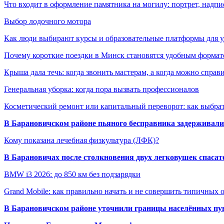
Что входит в оформление памятника на могилу: портрет, надпис
Выбор лодочного мотора
Как люди выбирают курсы и образовательные платформы для 
Почему короткие поездки в Минск становятся удобным формат
Крыша дала течь: когда звонить мастерам, а когда можно справ
Генеральная уборка: когда пора вызвать профессионалов
Косметический ремонт или капитальный переворот: как выбрат
В Барановичском районе пьяного бесправника задерживали 
Кому показана лечебная физкультура (ЛФК)?
В Барановичах после столкновения двух легковушек спаса
BMW i3 2026: до 850 км без подзарядки
Grand Mobile: как правильно начать и не совершить типичных
В Барановичском районе уточнили границы населённых пу