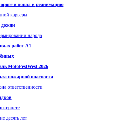
дороге и попал в реанимацию
шной карьеры
и дожди
формировании народа
овых работ A1
дённых
ль MotoFestWest 2026
з-за пожарной опасности
зона ответственности
ядков
интернете
е десять лет