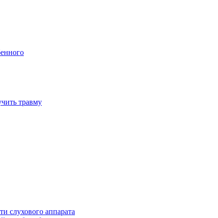
бенного
учить травму
ти слухового аппарата