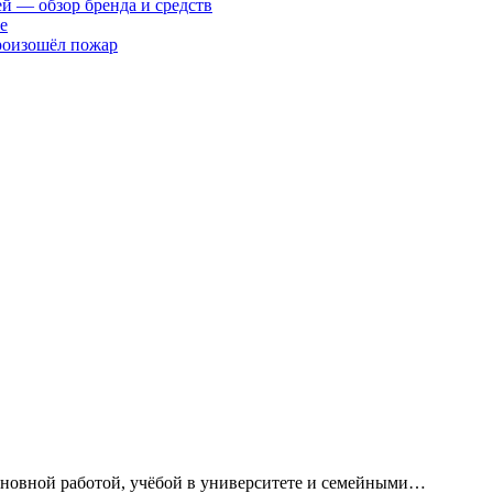
ей — обзор бренда и средств
е
произошёл пожар
сновной работой, учёбой в университете и семейными…