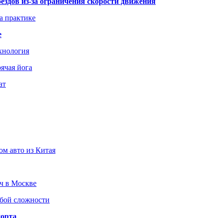
здов из-за ограничения скорости движения
а практике
е
хнология
ячая йога
ат
ом авто из Китая
юч в Москве
юбой сложности
порта