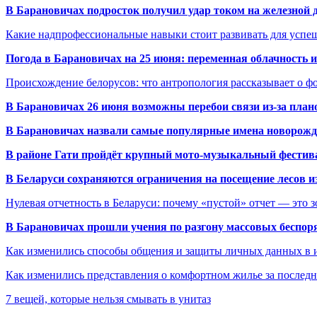
В Барановичах подросток получил удар током на железной 
Какие надпрофессиональные навыки стоит развивать для успе
Погода в Барановичах на 25 июня: переменная облачность 
Происхождение белорусов: что антропология рассказывает о 
В Барановичах 26 июня возможны перебои связи из-за план
В Барановичах назвали самые популярные имена новорож
В районе Гати пройдёт крупный мото-музыкальный фестива
В Беларуси сохраняются ограничения на посещение лесов и
Нулевая отчетность в Беларуси: почему «пустой» отчет — это 
В Барановичах прошли учения по разгону массовых беспор
Как изменились способы общения и защиты личных данных в 
Как изменились представления о комфортном жилье за последни
7 вещей, которые нельзя смывать в унитаз