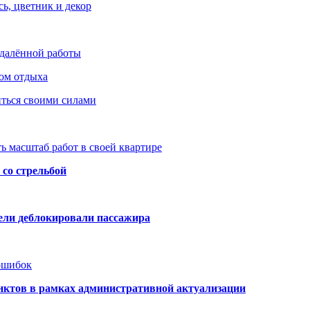
ь, цветник и декор
удалённой работы
ом отдыха
иться своими силами
ь масштаб работ в своей квартире
со стрельбой
тели деблокировали пассажира
 ошибок
нктов в рамках административной актуализации