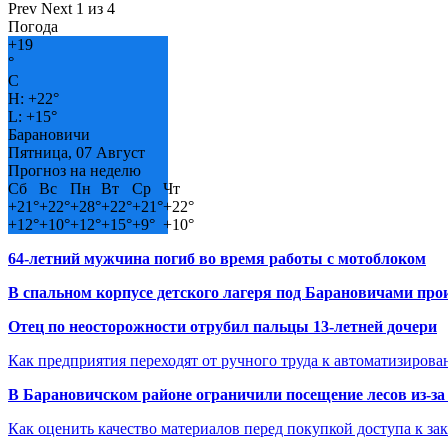
Prev
Next
1 из 4
Погода
+
19
°
C
H:
+
22°
L:
+
15°
Барановичи
Пятница, 07 Август
Прогноз на неделю
Сб
Вс
Пн
Вт
Ср
Чт
+
21°
+
22°
+
28°
+
22°
+
21°
+
22°
+
12°
+
10°
+
12°
+
15°
+
9°
+
10°
64-летний мужчина погиб во время работы с мотоблоком
В спальном корпусе детского лагеря под Барановичами пр
Отец по неосторожности отрубил пальцы 13-летней дочери
Как предприятия переходят от ручного труда к автоматизиров
В Барановичском районе ограничили посещение лесов из-з
Как оценить качество материалов перед покупкой доступа к з