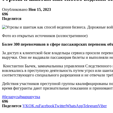
Опубликовано
Ноя 15, 2023
696
Поделится
Фото из открытых источников (иллюстративное)
Более 300 перевозчиков в сфере пассажирских перевозок о
За доступ к клиентской базе владельцы сервиса просили пере
выручки. Они не выдавали пассажирам билеты и выполняли н
Константин Бычек, замначальника управления Следственного к
вовлекались в преступную деятельность путем угроз или шант
соответствующего специального разрешения и не отвечали тре
Действия участников преступной группы квалифицированы по 
время фигуранты дают признательные показании и принимают 
#беларусь
#маршрутка
696
Поделится
VK
OK.ru
Facebook
Twitter
WhatsApp
Telegram
Viber