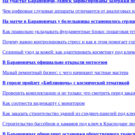
На участке Барановичи–Минск зафиксированы задержки пое
Чем цифровые слуховые аппараты отличаются от аналоговых н
На матче в Барановичах у болельщицы остановилось сердц
Как правильно укладывать фундаментные блоки: пошаговая те
Почему важно контролировать стресс и как в этом помогает гор
Сезонный уход за кожей: как адаптировать косметику под клим
В Барановичах официально открыли мотосезон
Малый ремонтный бизнес: с чего начинают частные мастера
В городе пройдет «Библионочь» с космической тематикой
Проверить комплектацию и не только: что смотреть перед заказ
Как соотнести видеокарту с монитором
Как заказать строительство зданий из сэндвич-панелей под кл
Строительство бассейнов и хамамов под ключ в Краснодаре л
В Барановичах обновляют остановки общественного транс