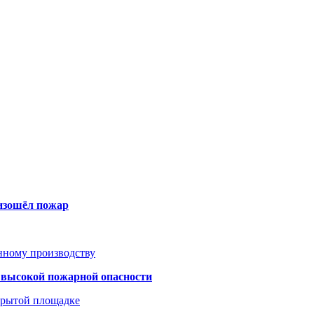
оизошёл пожар
анному производству
а высокой пожарной опасности
акрытой площадке