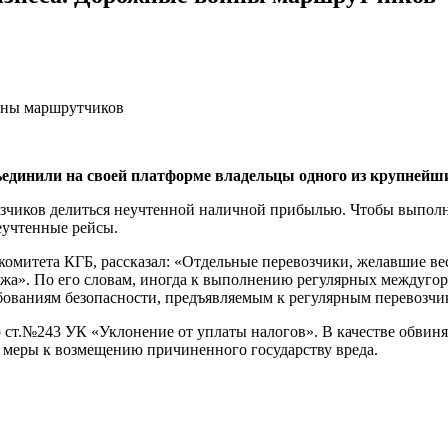
бъединили на своей платформе владельцы одного из крупнейш
возчиков делиться неучтенной наличной прибылью. Чтобы выполн
еучтенные рейсы.
омитета КГБ, рассказал: «Отдельные перевозчики, желавшие вес
ажа». По его словам, иногда к выполнению регулярных междугор
бованиям безопасности, предъявляемым к регулярным перевозчик
ст.№243 УК «Уклонение от уплаты налогов». В качестве обвиня
меры к возмещению причиненного государству вреда.