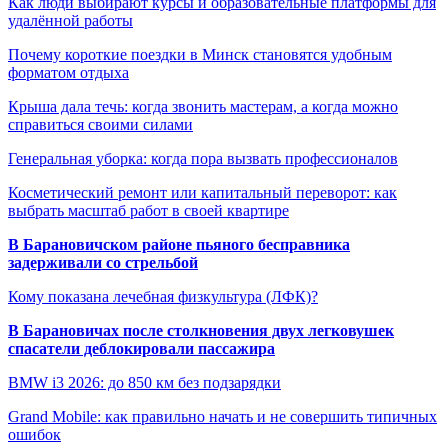
Как люди выбирают курсы и образовательные платформы для
удалённой работы
Почему короткие поездки в Минск становятся удобным
форматом отдыха
Крыша дала течь: когда звонить мастерам, а когда можно
справиться своими силами
Генеральная уборка: когда пора вызвать профессионалов
Косметический ремонт или капитальный переворот: как
выбрать масштаб работ в своей квартире
В Барановичском районе пьяного бесправника
задерживали со стрельбой
Кому показана лечебная физкультура (ЛФК)?
В Барановичах после столкновения двух легковушек
спасатели деблокировали пассажира
BMW i3 2026: до 850 км без подзарядки
Grand Mobile: как правильно начать и не совершить типичных
ошибок