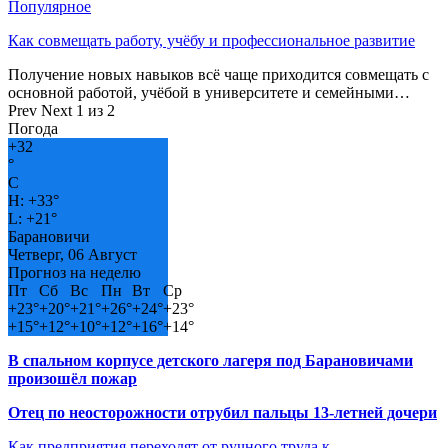
Популярное
Как совмещать работу, учёбу и профессиональное развитие
Получение новых навыков всё чаще приходится совмещать с
основной работой, учёбой в университете и семейными…
Prev
Next
1 из 2
Погода
+
32
°
C
H:
+
33°
L:
+
21°
Барановичи
Четверг, 06 Август
Прогноз на неделю
Пт
Сб
Вс
Пн
Вт
Ср
+
23°
+
20°
+
21°
+
26°
+
24°
+
23°
+
15°
+
12°
+
10°
+
12°
+
16°
+
14°
В спальном корпусе детского лагеря под Барановичами
произошёл пожар
Отец по неосторожности отрубил пальцы 13-летней дочери
Как предприятия переходят от ручного труда к