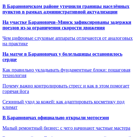
В Барановичском районе уточнили границы населённых
пунктов в рамках административной актуализации
На участке Барановичи–Минск зафиксированы задержки
поездов из-за ограничения скорости движения
Чем цифровые слуховые аппараты отличаются от аналоговых
на практике
На матче в Барановичах у болельщицы остановилось
сердце
Как правильно укладывать фундаментные блоки: пошаговая
технология
Почему важно контролировать стресс и как в этом помогает
горячая йога
Сезонный уход за кожей: как адаптировать косметику под
климат
В Барановичах официально открыли мотосезон
Малый ремонтный бизнес: с чего начинают частные мастера