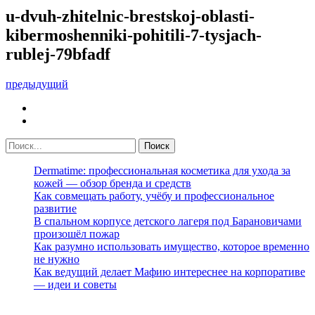
u-dvuh-zhitelnic-brestskoj-oblasti-
kibermoshenniki-pohitili-7-tysjach-
rublej-79bfadf
предыдущий
Dermatime: профессиональная косметика для ухода за
кожей — обзор бренда и средств
Как совмещать работу, учёбу и профессиональное
развитие
В спальном корпусе детского лагеря под Барановичами
произошёл пожар
Как разумно использовать имущество, которое временно
не нужно
Как ведущий делает Мафию интереснее на корпоративе
— идеи и советы