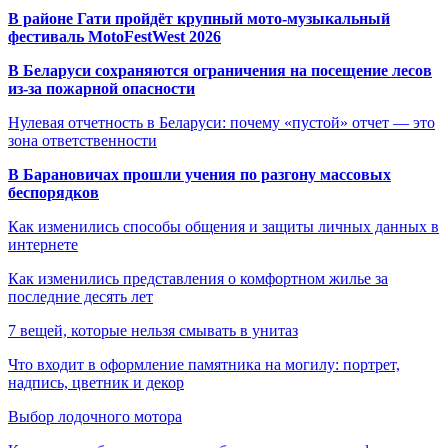
В районе Гати пройдёт крупный мото-музыкальный
фестиваль MotoFestWest 2026
В Беларуси сохраняются ограничения на посещение лесов
из-за пожарной опасности
Нулевая отчетность в Беларуси: почему «пустой» отчет — это
зона ответственности
В Барановичах прошли учения по разгону массовых
беспорядков
Как изменились способы общения и защиты личных данных в
интернете
Как изменились представления о комфортном жилье за
последние десять лет
7 вещей, которые нельзя смывать в унитаз
Что входит в оформление памятника на могилу: портрет,
надпись, цветник и декор
Выбор лодочного мотора