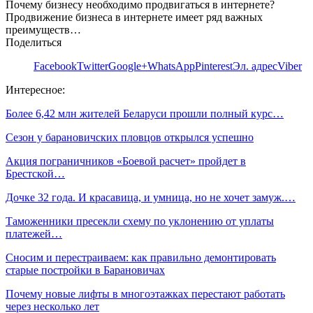
Почему бизнесу необходимо продвигаться в интернете?
Продвижение бизнеса в интернете имеет ряд важных
преимуществ…
Поделиться
Facebook
Twitter
Google+
WhatsApp
Pinterest
Эл. адрес
Viber
Интересное:
Более 6,42 млн жителей Беларуси прошли полный курс…
Сезон у барановичских пловцов открылся успешно
Акция пограничников «Боевой расчет» пройдет в
Брестской…
Дочке 32 года. И красавица, и умница, но не хочет замуж.…
Таможенники пресекли схему по уклонению от уплаты
платежей…
Сносим и перестраиваем: как правильно демонтировать
старые постройки в Барановичах
Почему новые лифты в многоэтажках перестают работать
через несколько лет