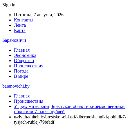
Sign in
Пятница, 7 августа, 2026
Контакты
Лента
Карта
Барановичи
Главная
Экономика
Общество
Происшествия
Погода
В мире
baranovichi.by
Главная
Происшествия
У двух жительниц Брестской области кибермошенники
похитили 7 тысяч рублей
u-dvuh-zhitelnic-brestskoj-oblasti-kibermoshenniki-pohitili-7-
tysjach-rublej-79bfadf