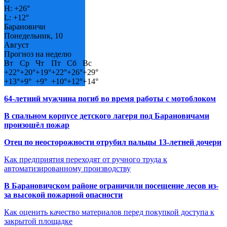
H:
+
26°
L:
+
12°
Барановичи
Понедельник, 10
Август
Прогноз на неделю
Вт
Ср
Чт
Пт
Сб
Вс
+
22°
+
20°
+
19°
+
22°
+
26°
+
29°
+
13°
+
9°
+
9°
+
10°
+
12°
+
14°
64-летний мужчина погиб во время работы с мотоблоком
В спальном корпусе детского лагеря под Барановичами
произошёл пожар
Отец по неосторожности отрубил пальцы 13-летней дочери
Как предприятия переходят от ручного труда к
автоматизированному производству
В Барановичском районе ограничили посещение лесов из-
за высокой пожарной опасности
Как оценить качество материалов перед покупкой доступа к
закрытой площадке