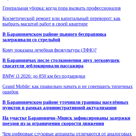
Генеральная уборка: когда пора вызвать профессионалов
Косметический ремонт или капитальный переворот: как
выбрать масштаб работ в своей квартире
В Барановичском районе пьяного бесправника
задерживали со стрельбой
Кому показана лечебная физкультура (ЛФК)?
В Барановичах после столкновения двух легковушек
спасатели деблокировали пассажира
BMW i3 2026: до 850 км без подзарядки
Grand Mobile: как правильно начать и не совершить типичных
ошибок
В Барановичском районе уточнили границы населённых
пунктов в рамках административной актуализации
На участке Барановичи–Минск зафиксированы задержки
поездов из-за ограничения скорости движения
Чем цифровые слуховые аппараты отличаются от аналоговых