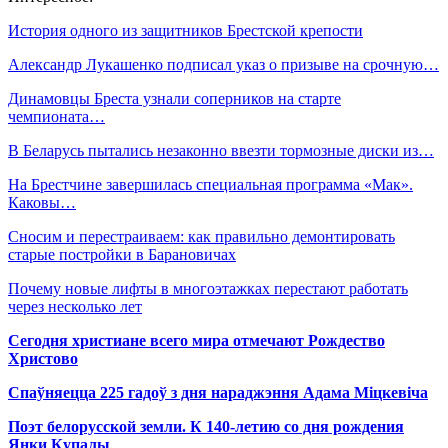
История одного из защитников Брестской крепости
Александр Лукашенко подписал указ о призыве на срочную…
Динамовцы Бреста узнали соперников на старте
чемпионата…
В Беларусь пытались незаконно ввезти тормозные диски из…
На Брестчине завершилась специальная программа «Мак».
Каковы…
Сносим и перестраиваем: как правильно демонтировать
старые постройки в Барановичах
Почему новые лифты в многоэтажках перестают работать
через несколько лет
Сегодня христиане всего мира отмечают Рождество
Христово
Спаўняецца 225 гадоў з дня нараджэння Адама Міцкевіча
Поэт белорусской земли. К 140-летию со дня рождения
Янки Купалы