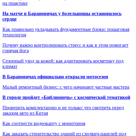
на практике
На матче в Барановичах у болельщицы остановилось
сердце
Как правильно укладывать фундаментные блоки: пошаговая
технология
Почему важно контролировать стресс и как в этом помогает
горячая йога
Сезонный уход за кожей: как адаптировать косметику под
климат
В Барановичах официально открыли мотосезон
Малый ремонтный бизнес: с чего начинают частные мастера
В городе пройдет «Библионочь» с космической тематикой
Проверить комплектацию и не только: что смотреть перед
заказом авто из Китая
Как соотнести видеокарту с монитором
Как заказать строительство зданий из сэндвич-панелей под