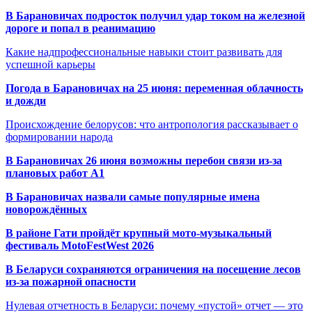
В Барановичах подросток получил удар током на железной
дороге и попал в реанимацию
Какие надпрофессиональные навыки стоит развивать для
успешной карьеры
Погода в Барановичах на 25 июня: переменная облачность
и дожди
Происхождение белорусов: что антропология рассказывает о
формировании народа
В Барановичах 26 июня возможны перебои связи из-за
плановых работ A1
В Барановичах назвали самые популярные имена
новорождённых
В районе Гати пройдёт крупный мото-музыкальный
фестиваль MotoFestWest 2026
В Беларуси сохраняются ограничения на посещение лесов
из-за пожарной опасности
Нулевая отчетность в Беларуси: почему «пустой» отчет — это