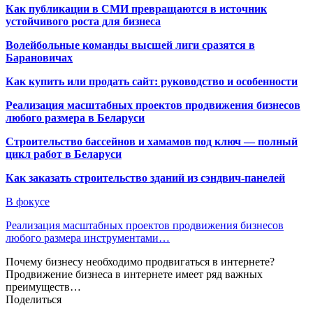
Как публикации в СМИ превращаются в источник
устойчивого роста для бизнеса
Волейбольные команды высшей лиги сразятся в
Барановичах
Как купить или продать сайт: руководство и особенности
Реализация масштабных проектов продвижения бизнесов
любого размера в Беларуси
Строительство бассейнов и хамамов под ключ — полный
цикл работ в Беларуси
Как заказать строительство зданий из сэндвич-панелей
В фокусе
Реализация масштабных проектов продвижения бизнесов
любого размера инструментами…
Почему бизнесу необходимо продвигаться в интернете?
Продвижение бизнеса в интернете имеет ряд важных
преимуществ…
Поделиться