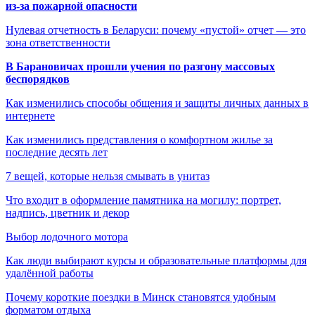
из-за пожарной опасности
Нулевая отчетность в Беларуси: почему «пустой» отчет — это
зона ответственности
В Барановичах прошли учения по разгону массовых
беспорядков
Как изменились способы общения и защиты личных данных в
интернете
Как изменились представления о комфортном жилье за
последние десять лет
7 вещей, которые нельзя смывать в унитаз
Что входит в оформление памятника на могилу: портрет,
надпись, цветник и декор
Выбор лодочного мотора
Как люди выбирают курсы и образовательные платформы для
удалённой работы
Почему короткие поездки в Минск становятся удобным
форматом отдыха