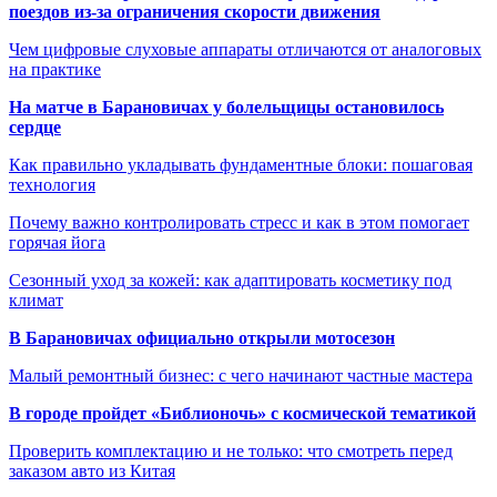
поездов из-за ограничения скорости движения
Чем цифровые слуховые аппараты отличаются от аналоговых
на практике
На матче в Барановичах у болельщицы остановилось
сердце
Как правильно укладывать фундаментные блоки: пошаговая
технология
Почему важно контролировать стресс и как в этом помогает
горячая йога
Сезонный уход за кожей: как адаптировать косметику под
климат
В Барановичах официально открыли мотосезон
Малый ремонтный бизнес: с чего начинают частные мастера
В городе пройдет «Библионочь» с космической тематикой
Проверить комплектацию и не только: что смотреть перед
заказом авто из Китая