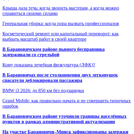
Крыша дала течь: когда звонить мастерам, а когда можно
справиться своими силами
Генеральная уборка: когда пора вызвать профессионалов
Косметический ремонт или капитальный переворот: как
выбрать масштаб работ в своей квартире
В Барановичском районе пьяного бесправника
задерживали со стрельбой
Кому показана лечебная физкультура (ЛФК)?
В Барановичах после столкновения двух легковушек
спасатели деблокировали пассажира
BMW i3 2026: до 850 км без подзарядки
Grand Mobile: как правильно начать и не совершить типичных
ошибок
В Барановичском районе уточнили границы населённых
пунктов в рамках административной актуализации
На участке Барановичи–Минск зафиксированы задержки