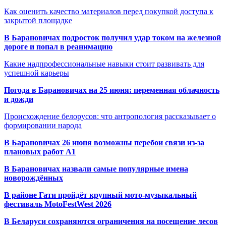
Как оценить качество материалов перед покупкой доступа к
закрытой площадке
В Барановичах подросток получил удар током на железной
дороге и попал в реанимацию
Какие надпрофессиональные навыки стоит развивать для
успешной карьеры
Погода в Барановичах на 25 июня: переменная облачность
и дожди
Происхождение белорусов: что антропология рассказывает о
формировании народа
В Барановичах 26 июня возможны перебои связи из-за
плановых работ A1
В Барановичах назвали самые популярные имена
новорождённых
В районе Гати пройдёт крупный мото-музыкальный
фестиваль MotoFestWest 2026
В Беларуси сохраняются ограничения на посещение лесов