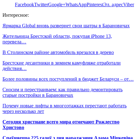
Facebook
Twitter
Google+
WhatsApp
Pinterest
Эл. адрес
Viber
Интересное:
Ярмарка Global вновь развернет свои шатры в Барановичах
Жительница Брестской области, покупая iPhone 13,
перевела…
В Столинском районе автомобиль врезался в дерево
Брестские десантники в зимнем камуфляже отработали
действия…
Более половины всех поступлений в бюджет Беларуси – от…
Сносим и перестраиваем: как правильно демонтировать
старые постройки в Барановичах
Почему новые лифты в многоэтажках перестают работать
через несколько лет
Сегодня христиане всего мира отмечают Рождество
Христово
Спаўняецца 225 гадоў з дня нараджэння Адама Міцкевіча