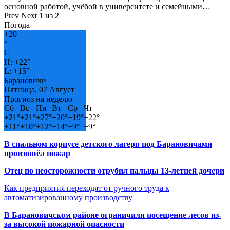
основной работой, учёбой в университете и семейными…
Prev
Next
1 из 2
Погода
+
20
°
C
H:
+
22°
L:
+
15°
Барановичи
Пятница, 07 Август
Прогноз на неделю
Сб
Вс
Пн
Вт
Ср
Чт
+
21°
+
21°
+
27°
+
20°
+
19°
+
22°
+
11°
+
10°
+
12°
+
14°
+
9°
+
9°
В спальном корпусе детского лагеря под Барановичами
произошёл пожар
Отец по неосторожности отрубил пальцы 13-летней дочери
Как предприятия переходят от ручного труда к
автоматизированному производству
В Барановичском районе ограничили посещение лесов из-
за высокой пожарной опасности