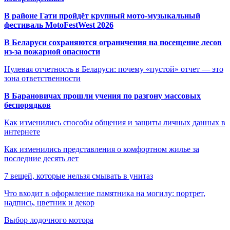
В районе Гати пройдёт крупный мото-музыкальный
фестиваль MotoFestWest 2026
В Беларуси сохраняются ограничения на посещение лесов
из-за пожарной опасности
Нулевая отчетность в Беларуси: почему «пустой» отчет — это
зона ответственности
В Барановичах прошли учения по разгону массовых
беспорядков
Как изменились способы общения и защиты личных данных в
интернете
Как изменились представления о комфортном жилье за
последние десять лет
7 вещей, которые нельзя смывать в унитаз
Что входит в оформление памятника на могилу: портрет,
надпись, цветник и декор
Выбор лодочного мотора