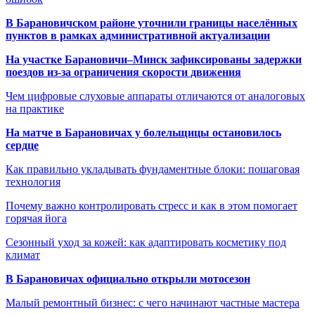
В Барановичском районе уточнили границы населённых
пунктов в рамках административной актуализации
На участке Барановичи–Минск зафиксированы задержки
поездов из-за ограничения скорости движения
Чем цифровые слуховые аппараты отличаются от аналоговых
на практике
На матче в Барановичах у болельщицы остановилось
сердце
Как правильно укладывать фундаментные блоки: пошаговая
технология
Почему важно контролировать стресс и как в этом помогает
горячая йога
Сезонный уход за кожей: как адаптировать косметику под
климат
В Барановичах официально открыли мотосезон
Малый ремонтный бизнес: с чего начинают частные мастера