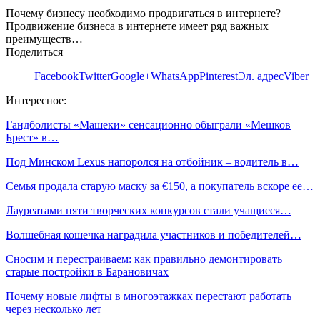
Почему бизнесу необходимо продвигаться в интернете?
Продвижение бизнеса в интернете имеет ряд важных
преимуществ…
Поделиться
Facebook
Twitter
Google+
WhatsApp
Pinterest
Эл. адрес
Viber
Интересное:
Гандболисты «Машеки» сенсационно обыграли «Мешков
Брест» в…
Под Минском Lexus напоролся на отбойник – водитель в…
Семья продала старую маску за €150, а покупатель вскоре ее…
Лауреатами пяти творческих конкурсов стали учащиеся…
Волшебная кошечка наградила участников и победителей…
Сносим и перестраиваем: как правильно демонтировать
старые постройки в Барановичах
Почему новые лифты в многоэтажках перестают работать
через несколько лет