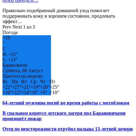
обзор бренда и…
Правильно подобранный домашний уход помогает
поддерживать кожу в хорошем состоянии, продлевать
эффект…
Prev
Next
1 из 3
Погода
+
19
°
C
H:
+
21°
L:
+
13°
Барановичи
Суббота, 08 Август
Прогноз на неделю
Вс
Пн
Вт
Ср
Чт
Пт
+
22°
+
27°
+
21°
+
19°
+
20°
+
25°
+
10°
+
12°
+
14°
+
9°
+
9°
+
10°
64-летний мужчина погиб во время работы с мотоблоком
В спальном корпусе детского лагеря под Барановичами
произошёл пожар
Отец по неосторожности отрубил пальцы 13-летней дочери