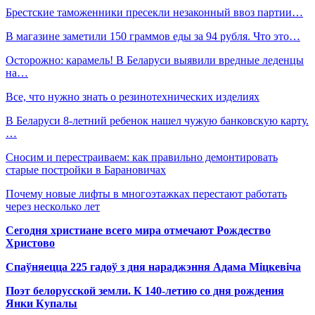
Брестские таможенники пресекли незаконный ввоз партии…
В магазине заметили 150 граммов еды за 94 рубля. Что это…
Осторожно: карамель! В Беларуси выявили вредные леденцы
на…
Все, что нужно знать о резинотехнических изделиях
В Беларуси 8-летний ребенок нашел чужую банковскую карту.
…
Сносим и перестраиваем: как правильно демонтировать
старые постройки в Барановичах
Почему новые лифты в многоэтажках перестают работать
через несколько лет
Сегодня христиане всего мира отмечают Рождество
Христово
Спаўняецца 225 гадоў з дня нараджэння Адама Міцкевіча
Поэт белорусской земли. К 140-летию со дня рождения
Янки Купалы