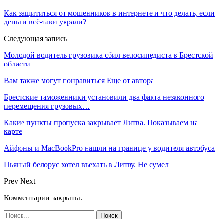
Как защититься от мошенников в интернете и что делать, если
деньги всё-таки украли?
Следующая запись
Молодой водитель грузовика сбил велосипедиста в Брестской
области
Вам также могут понравиться
Еще от автора
Брестские таможенники установили два факта незаконного
перемещения грузовых…
Какие пункты пропуска закрывает Литва. Показываем на
карте
Айфоны и MacBookPro нашли на границе у водителя автобуса
Пьяный белорус хотел въехать в Литву. Не сумел
Prev
Next
Комментарии закрыты.