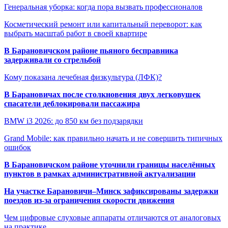
Генеральная уборка: когда пора вызвать профессионалов
Косметический ремонт или капитальный переворот: как
выбрать масштаб работ в своей квартире
В Барановичском районе пьяного бесправника
задерживали со стрельбой
Кому показана лечебная физкультура (ЛФК)?
В Барановичах после столкновения двух легковушек
спасатели деблокировали пассажира
BMW i3 2026: до 850 км без подзарядки
Grand Mobile: как правильно начать и не совершить типичных
ошибок
В Барановичском районе уточнили границы населённых
пунктов в рамках административной актуализации
На участке Барановичи–Минск зафиксированы задержки
поездов из-за ограничения скорости движения
Чем цифровые слуховые аппараты отличаются от аналоговых
на практике