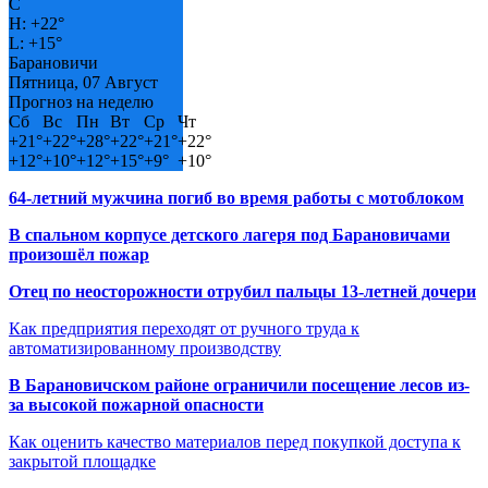
C
H:
+
22°
L:
+
15°
Барановичи
Пятница, 07 Август
Прогноз на неделю
Сб
Вс
Пн
Вт
Ср
Чт
+
21°
+
22°
+
28°
+
22°
+
21°
+
22°
+
12°
+
10°
+
12°
+
15°
+
9°
+
10°
64-летний мужчина погиб во время работы с мотоблоком
В спальном корпусе детского лагеря под Барановичами
произошёл пожар
Отец по неосторожности отрубил пальцы 13-летней дочери
Как предприятия переходят от ручного труда к
автоматизированному производству
В Барановичском районе ограничили посещение лесов из-
за высокой пожарной опасности
Как оценить качество материалов перед покупкой доступа к
закрытой площадке