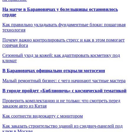
На матче в Барановичах у болельщицы остановилось
сердце
Как правильно укладывать фундаментные блоки: пошаговая
технология
Почему важно контролировать стресс и как в этом помогает
горячая йога
Сезонный уход за кожей: как адаптировать косметику под
климат
В Барановичах официально открыли мотосезон
Малый ремонтный бизнес: с чего начинают частные мастера
В городе пройдет «Библионочь» с космической тематикой
Проверить комплектацию и не только: что смотреть перед
заказом авто из Китая
Как соотнести видеокарту с монитором
Как заказать строительство зданий из сэндвич-панелей под
ключ в Москве