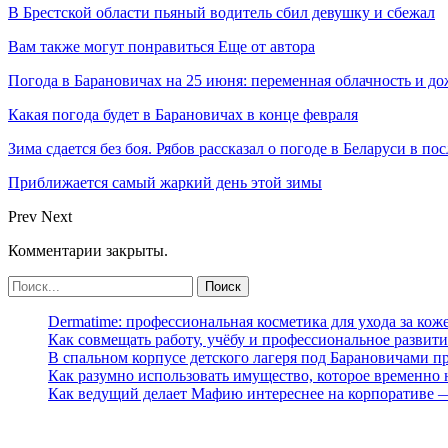
В Брестской области пьяный водитель сбил девушку и сбежал
Вам также могут понравиться
Еще от автора
Погода в Барановичах на 25 июня: переменная облачность и д
Какая погода будет в Барановичах в конце февраля
Зима сдается без боя. Рябов рассказал о погоде в Беларуси в п
Приближается самый жаркий день этой зимы
Prev
Next
Комментарии закрыты.
Dermatime: профессиональная косметика для ухода за кож
Как совмещать работу, учёбу и профессиональное развити
В спальном корпусе детского лагеря под Барановичами 
Как разумно использовать имущество, которое временно
Как ведущий делает Мафию интереснее на корпоративе 