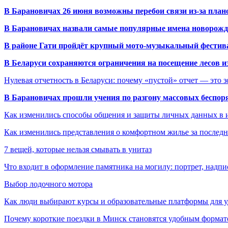
В Барановичах 26 июня возможны перебои связи из-за план
В Барановичах назвали самые популярные имена новорож
В районе Гати пройдёт крупный мото-музыкальный фестива
В Беларуси сохраняются ограничения на посещение лесов и
Нулевая отчетность в Беларуси: почему «пустой» отчет — это 
В Барановичах прошли учения по разгону массовых беспор
Как изменились способы общения и защиты личных данных в 
Как изменились представления о комфортном жилье за последни
7 вещей, которые нельзя смывать в унитаз
Что входит в оформление памятника на могилу: портрет, надпис
Выбор лодочного мотора
Как люди выбирают курсы и образовательные платформы для 
Почему короткие поездки в Минск становятся удобным формат