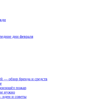
ожди
оследние дни февраля
ей — обзор бренда и средств
е
произошёл пожар
 не нужно
— идеи и советы