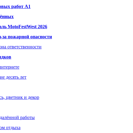
овых работ A1
дённых
ль MotoFestWest 2026
з-за пожарной опасности
зона ответственности
ядков
интернете
е десять лет
ь, цветник и декор
удалённой работы
ом отдыха