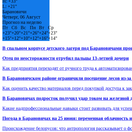
H:
+
33°
L:
+
21°
Барановичи
Четверг, 06 Август
Прогноз на неделю
Пт
Сб
Вс
Пн
Вт
Ср
+
23°
+
20°
+
21°
+
26°
+
24°
+
23°
+
15°
+
12°
+
10°
+
12°
+
16°
+
14°
В спальном корпусе детского лагеря под Барановичами пр
Отец по неосторожности отрубил пальцы 13-летней дочери
Как предприятия переходят от ручного труда к автоматизиров
В Барановичском районе ограничили посещение лесов из-з
Как оценить качество материалов перед покупкой доступа к з
В Барановичах подросток получил удар током на железной 
Какие надпрофессиональные навыки стоит развивать для успе
Погода в Барановичах на 25 июня: переменная облачность 
Происхождение белорусов: что антропология рассказывает о 