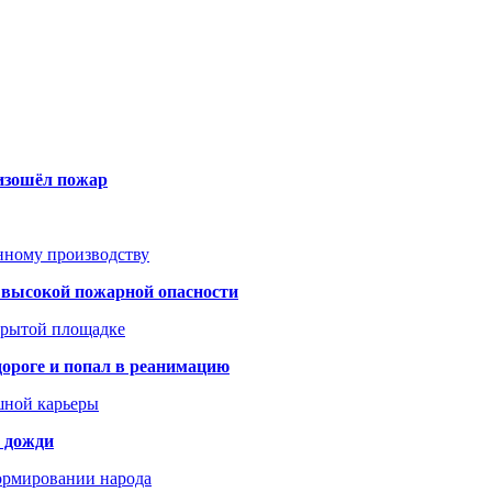
оизошёл пожар
анному производству
а высокой пожарной опасности
акрытой площадке
дороге и попал в реанимацию
шной карьеры
и дожди
формировании народа