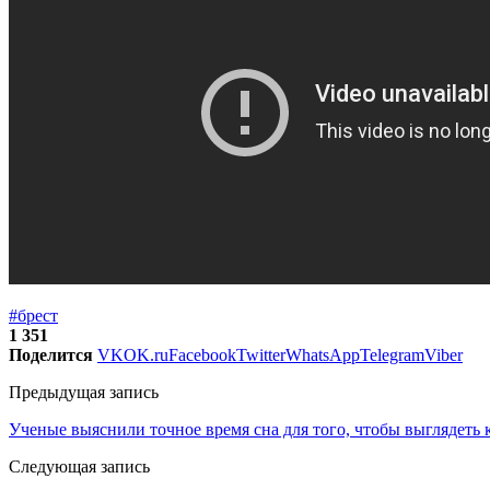
#брест
1 351
Поделится
VK
OK.ru
Facebook
Twitter
WhatsApp
Telegram
Viber
Предыдущая запись
Ученые выяснили точное время сна для того, чтобы выглядеть 
Следующая запись