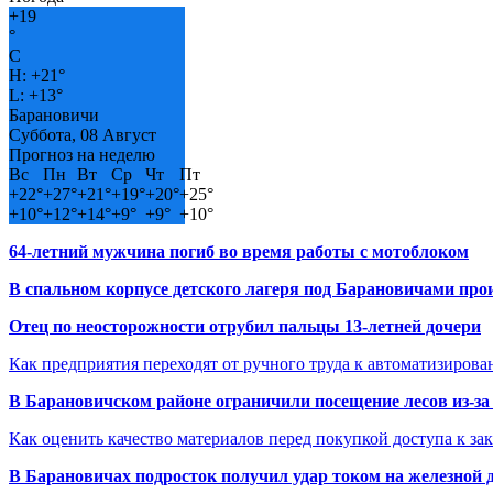
+
19
°
C
H:
+
21°
L:
+
13°
Барановичи
Суббота, 08 Август
Прогноз на неделю
Вс
Пн
Вт
Ср
Чт
Пт
+
22°
+
27°
+
21°
+
19°
+
20°
+
25°
+
10°
+
12°
+
14°
+
9°
+
9°
+
10°
64-летний мужчина погиб во время работы с мотоблоком
В спальном корпусе детского лагеря под Барановичами пр
Отец по неосторожности отрубил пальцы 13-летней дочери
Как предприятия переходят от ручного труда к автоматизиров
В Барановичском районе ограничили посещение лесов из-з
Как оценить качество материалов перед покупкой доступа к з
В Барановичах подросток получил удар током на железной 