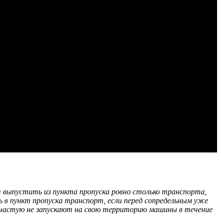
 выпустить из пункта пропуска ровно столько транспорта,
ть в пункт пропуска транспорт, если перед сопредельным уже
ачастую не запускают на свою территорию машины в течение