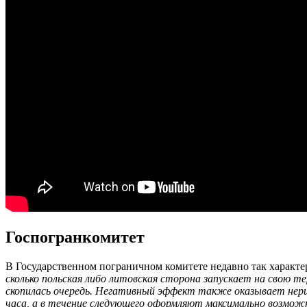
Госпогранкомитет
В Государственном пограничном комитете недавно так харак
сколько польская либо литовская сторона запускает на свою т
скопилась очередь. Негативный эффект также оказывает нер
часа, а в течение следующего оформляют максимально возмож