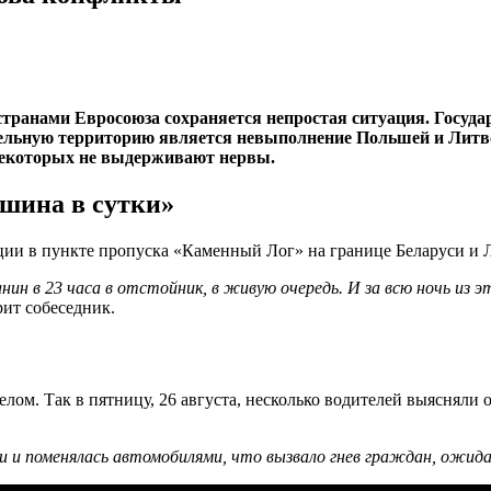
странами Евросоюза сохраняется непростая ситуация. Госуда
ельную территорию является невыполнение Польшей и Литвой
 некоторых не выдерживают нервы.
ашина в сутки»
ации в пункте пропуска «Каменный Лог» на границе Беларуси и 
ин в 23 часа в отстойник, в живую очередь. И за всю ночь из э
ит собеседник.
елом. Так в пятницу, 26 августа, несколько водителей выяснял
 и поменялась автомобилями, что вызвало гнев граждан, ожид