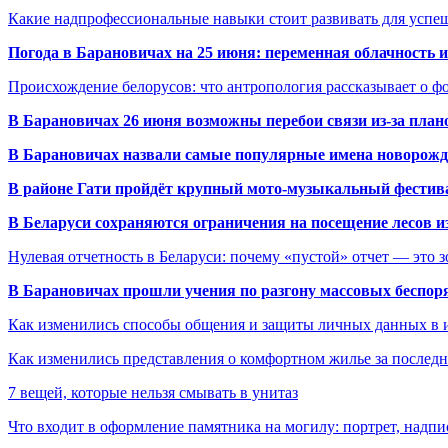
Какие надпрофессиональные навыки стоит развивать для успе
Погода в Барановичах на 25 июня: переменная облачность 
Происхождение белорусов: что антропология рассказывает о 
В Барановичах 26 июня возможны перебои связи из-за план
В Барановичах назвали самые популярные имена новорож
В районе Гати пройдёт крупный мото-музыкальный фестива
В Беларуси сохраняются ограничения на посещение лесов и
Нулевая отчетность в Беларуси: почему «пустой» отчет — это 
В Барановичах прошли учения по разгону массовых беспор
Как изменились способы общения и защиты личных данных в 
Как изменились представления о комфортном жилье за последни
7 вещей, которые нельзя смывать в унитаз
Что входит в оформление памятника на могилу: портрет, надпис