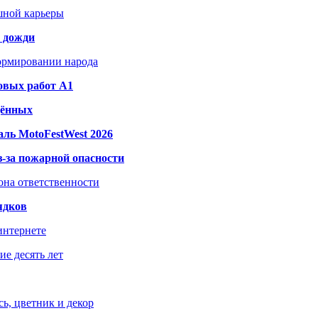
шной карьеры
и дожди
формировании народа
овых работ A1
дённых
ль MotoFestWest 2026
з-за пожарной опасности
зона ответственности
ядков
интернете
е десять лет
ь, цветник и декор