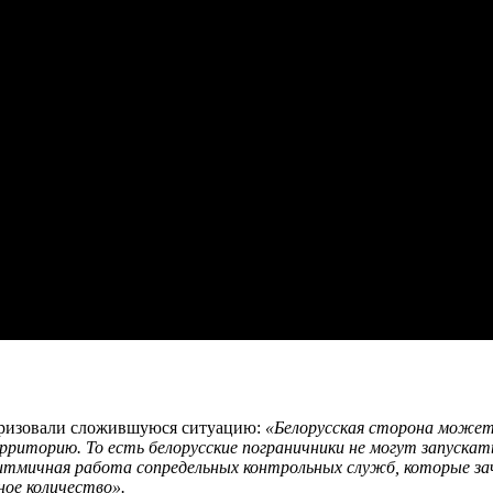
теризовали сложившуюся ситуацию:
«Белорусская сторона может
ерриторию. То есть белорусские пограничники не могут запуска
итмичная работа сопредельных контрольных служб, которые з
ное количество».