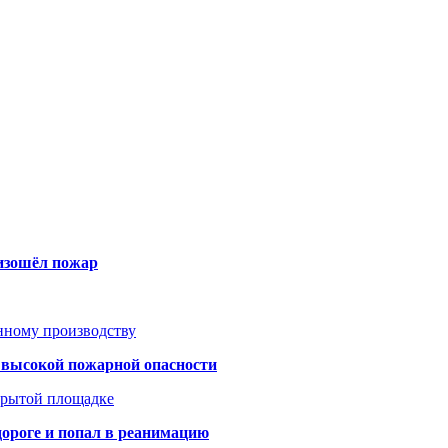
оизошёл пожар
анному производству
а высокой пожарной опасности
акрытой площадке
дороге и попал в реанимацию