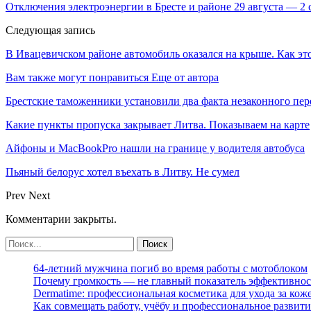
Отключения электроэнергии в Бресте и районе 29 августа — 2 с
Следующая запись
В Ивацевичском районе автомобиль оказался на крыше. Как эт
Вам также могут понравиться
Еще от автора
Брестские таможенники установили два факта незаконного п
Какие пункты пропуска закрывает Литва. Показываем на карте
Айфоны и MacBookPro нашли на границе у водителя автобуса
Пьяный белорус хотел въехать в Литву. Не сумел
Prev
Next
Комментарии закрыты.
64-летний мужчина погиб во время работы с мотоблоком
Почему громкость — не главный показатель эффективнос
Dermatime: профессиональная косметика для ухода за кож
Как совмещать работу, учёбу и профессиональное развити