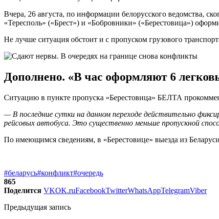
Вчера, 26 августа, по информации белорусского ведомства, с
«Тересполь» («Брест») и «Бобровники» («Берестовица») офор
Не лучше ситуация обстоит и с пропуском грузового транспорт
Дополнено. «В час оформляют 6 легковы
Ситуацию в пункте пропуска «Берестовица» БЕЛТА прокоммен
— В последние сутки на данном переходе действительно фиксир
рейсовых автобуса. Это существенно меньше пропускной спос
По имеющимся сведениям, в «Берестовице» выезда из Беларус
#беларусь
#конфликт
#очередь
865
Поделится
VK
OK.ru
Facebook
Twitter
WhatsApp
Telegram
Viber
Предыдущая запись