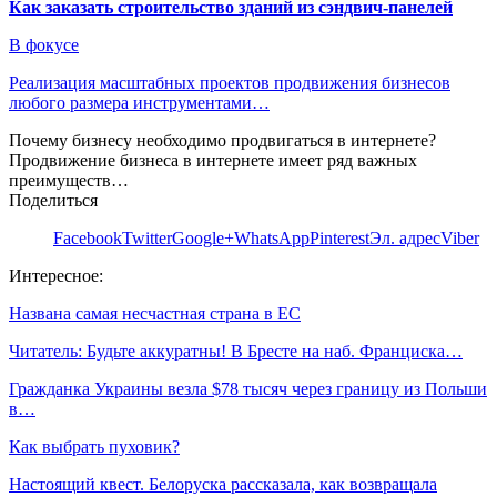
Как заказать строительство зданий из сэндвич-панелей
В фокусе
Реализация масштабных проектов продвижения бизнесов
любого размера инструментами…
Почему бизнесу необходимо продвигаться в интернете?
Продвижение бизнеса в интернете имеет ряд важных
преимуществ…
Поделиться
Facebook
Twitter
Google+
WhatsApp
Pinterest
Эл. адрес
Viber
Интересное:
Названа самая несчастная страна в ЕС
Читатель: Будьте аккуратны! В Бресте на наб. Франциска…
Гражданка Украины везла $78 тысяч через границу из Польши
в…
Как выбрать пуховик?
Настоящий квест. Белоруска рассказала, как возвращала