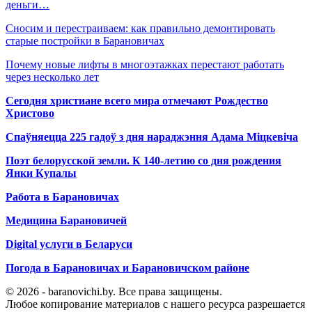
деньги…
Сносим и перестраиваем: как правильно демонтировать
старые постройки в Барановичах
Почему новые лифты в многоэтажках перестают работать
через несколько лет
Сегодня христиане всего мира отмечают Рождество
Христово
Спаўняецца 225 гадоў з дня нараджэння Адама Міцкевіча
Поэт белорусской земли. К 140-летию со дня рождения
Янки Купалы
Работа в Барановичах
Медицина Барановичей
Digital услуги в Беларуси
Погода в Барановичах и Барановичском районе
© 2026 - baranovichi.by. Все права защищены.
Любое копирование материалов с нашего ресурса разрешается