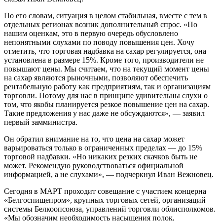
По его словам, ситуация в целом стабильная, вместе с тем в
отдельных регионах возник дополнительный спрос. «По
нашим оценкам, это в первую очередь обусловлено
непонятными слухами по поводу повышения цен. Хочу
отметить, что торговая надбавка на сахар регулируется, она
установлена в размере 15%. Кроме того, производители не
повышают цены. Мы считаем, что на текущий момент цены
на сахар являются рыночными, позволяют обеспечить
рентабельную работу как предприятиям, так и организациям
торговли. Потому для нас в принципе удивительны слухи о
том, что якобы планируется резкое повышение цен на сахар.
Такие предложения у нас даже не обсуждаются», — заявил
первый замминистра.
Он обратил внимание на то, что цена на сахар может
варьироваться только в ограниченных пределах — до 15%
торговой надбавки. «Но никаких резких скачков быть не
может. Рекомендую руководствоваться официальной
информацией, а не слухами», — подчеркнул Иван Вежновец.
Сегодня в МАРТ проходит совещание с участием концерна
«Белгоспищепром», крупных торговых сетей, организаций
системы Белкоопсоюза, управлений торговли облисполкомов.
«Мы обозначим необходимость насыщения полок,