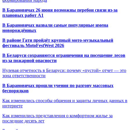
формировании народа
В Барановичах 26 июня возможны перебои связи из-за
плановых работ A1
В Барановичах назвали самые популярные имена
новорождённых
В районе Гати пройдёт крупный мото-музыкальный
фестиваль MotoFestWest 2026
В Беларуси сохраняются ограничения на посещение лесов
из-за пожарной опасности
Нулевая отчетность в Беларуси: почему «пустой» отчет — это
зона ответственности
В Барановичах прошли учения по разгону массовых
беспорядков
Как изменились способы общения и защиты личных данных в
интернете
Как изменились представления о комфортном жилье за
последние десять лет