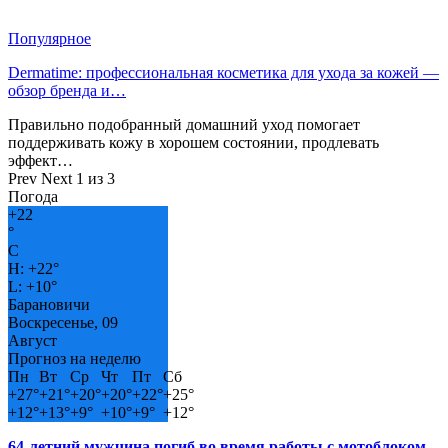
Популярное
Dermatime: профессиональная косметика для ухода за кожей —
обзор бренда и…
Правильно подобранный домашний уход помогает
поддерживать кожу в хорошем состоянии, продлевать
эффект…
Prev
Next
1 из 3
Погода
+
22
°
C
H:
+
22°
L:
+
10°
Барановичи
Воскресенье, 09
Август
Прогноз на неделю
Пн
Вт
Ср
Чт
Пт
Сб
+
27°
+
21°
+
20°
+
20°
+
22°
+
25°
+
12°
+
13°
+
9°
+
10°
+
9°
+
12°
64-летний мужчина погиб во время работы с мотоблоком