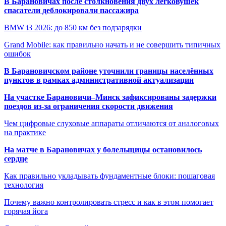
В Барановичах после столкновения двух легковушек
спасатели деблокировали пассажира
BMW i3 2026: до 850 км без подзарядки
Grand Mobile: как правильно начать и не совершить типичных
ошибок
В Барановичском районе уточнили границы населённых
пунктов в рамках административной актуализации
На участке Барановичи–Минск зафиксированы задержки
поездов из-за ограничения скорости движения
Чем цифровые слуховые аппараты отличаются от аналоговых
на практике
На матче в Барановичах у болельщицы остановилось
сердце
Как правильно укладывать фундаментные блоки: пошаговая
технология
Почему важно контролировать стресс и как в этом помогает
горячая йога