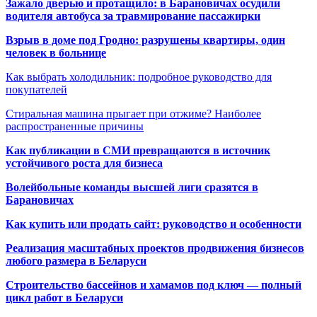
Зажало дверью и протащило: в Барановичах осудили
водителя автобуса за травмирование пассажирки
Взрыв в доме под Гродно: разрушены квартиры, один
человек в больнице
Как выбрать холодильник: подробное руководство для
покупателей
Стиральная машина прыгает при отжиме? Наиболее
распространенные причины
Как публикации в СМИ превращаются в источник
устойчивого роста для бизнеса
Волейбольные команды высшей лиги сразятся в
Барановичах
Как купить или продать сайт: руководство и особенности
Реализация масштабных проектов продвижения бизнесов
любого размера в Беларуси
Строительство бассейнов и хамамов под ключ — полный
цикл работ в Беларуси