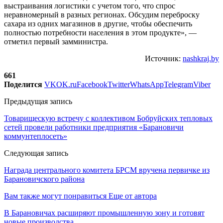
выстраивания логистики с учетом того, что спрос
неравномерный в разных регионах. Обсудим переброску
сахара из одних магазинов в другие, чтобы обеспечить
полностью потребности населения в этом продукте», —
отметил первый замминистра.
Источник:
nashkraj.by
661
Поделится
VK
OK.ru
Facebook
Twitter
WhatsApp
Telegram
Viber
Предыдущая запись
Товарищескую встречу с коллективом Бобруйских тепловых
сетей провели работники предприятия «Барановичи
коммунтеплосеть»
Следующая запись
Награда центрального комитета БРСМ вручена первичке из
Барановичского района
Вам также могут понравиться
Еще от автора
В Барановичах расширяют промышленную зону и готовят
новые производства