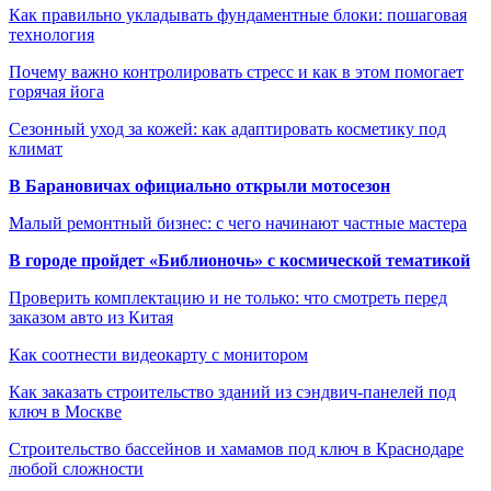
Как правильно укладывать фундаментные блоки: пошаговая
технология
Почему важно контролировать стресс и как в этом помогает
горячая йога
Сезонный уход за кожей: как адаптировать косметику под
климат
В Барановичах официально открыли мотосезон
Малый ремонтный бизнес: с чего начинают частные мастера
В городе пройдет «Библионочь» с космической тематикой
Проверить комплектацию и не только: что смотреть перед
заказом авто из Китая
Как соотнести видеокарту с монитором
Как заказать строительство зданий из сэндвич-панелей под
ключ в Москве
Строительство бассейнов и хамамов под ключ в Краснодаре
любой сложности