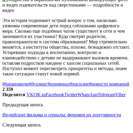
Эта история поднимает острый вопрос о том, насколько
уязвимы современные дети перед соблазнами цифрового
мира. Сколько еще подобных чатов существует в сети и чем
занимаются их участники? Куда смотрят родители,
правоохранители и система образования? Мир стремительно
меняется, а институты общества, похоже, безнадежно отстают.
Устаревшие подходы к воспитанию, контролю и
взаимодействию с детьми не выдерживают вызовов времени,
оставляя подростков наедине с хаосом социальных сетей.
Наступил момент пересмотреть приоритеты и методы, иначе
такие ситуации станут новой нормой.
#барановичи
#буллинг
#криминал
#насилие
#новости компаний
2 359
Поделится
VK
OK.ru
Facebook
Twitter
WhatsApp
Telegram
Viber
Предыдущая запись
Индийские фильмы и сериалы: феномен их популярности
Следующая запись