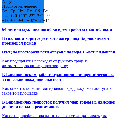
Август
Прогноз на неделю
Вт
Ср
Чт
Пт
Сб
Вс
+
22°
+
20°
+
19°
+
22°
+
26°
+
29°
+
13°
+
9°
+
9°
+
10°
+
12°
+
14°
64-летний мужчина погиб во время работы с мотоблоком
В спальном корпусе детского лагеря под Барановичами
произошёл пожар
Отец по неосторожности отрубил пальцы 13-летней дочери
Как предприятия переходят от ручного труда к
автоматизированному производству
В Барановичском районе ограничили посещение лесов из-
за высокой пожарной опасности
Как оценить качество материалов перед покупкой доступа к
закрытой площадке
В Барановичах подросток получил удар током на железной
дороге и попал в реанимацию
Какие надпрофессиональные навыки стоит развивать для