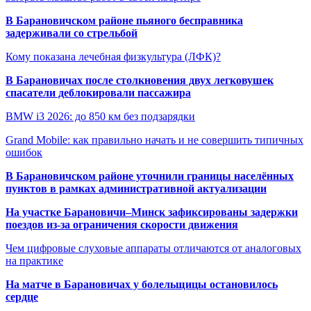
В Барановичском районе пьяного бесправника
задерживали со стрельбой
Кому показана лечебная физкультура (ЛФК)?
В Барановичах после столкновения двух легковушек
спасатели деблокировали пассажира
BMW i3 2026: до 850 км без подзарядки
Grand Mobile: как правильно начать и не совершить типичных
ошибок
В Барановичском районе уточнили границы населённых
пунктов в рамках административной актуализации
На участке Барановичи–Минск зафиксированы задержки
поездов из-за ограничения скорости движения
Чем цифровые слуховые аппараты отличаются от аналоговых
на практике
На матче в Барановичах у болельщицы остановилось
сердце