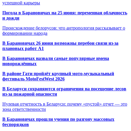
успешной карьеры
Погода в Барановичах на 25 июня: переменная облачность
и дожди
Происхождение белорусов: что антропология рассказывает о
формировании народа
В Барановичах 26 июня возможны перебои связи из-за
плановых работ A1
В Барановичах назвали самые популярные имена
новорождённых
В районе Гати пройдёт крупный мото-музыкальный
фестиваль MotoFestWest 2026
В Беларуси сохраняются ограничения на посещение лесов
из-за пожарной опасности
Нулевая отчетность в Беларуси: почему «пустой» отчет — это
зона ответственности
В Барановичах прошли учения по разгону массовых
беспорядков