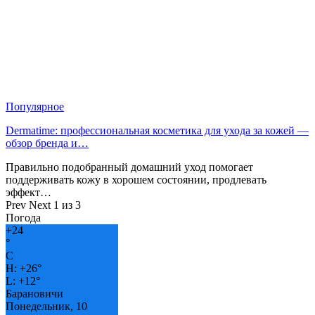
Популярное
Dermatime: профессиональная косметика для ухода за кожей —
обзор бренда и…
Правильно подобранный домашний уход помогает
поддерживать кожу в хорошем состоянии, продлевать
эффект…
Prev
Next
1 из 3
Погода
+
24
°
C
H:
+
26°
L:
+
12°
Барановичи
Понедельник, 10