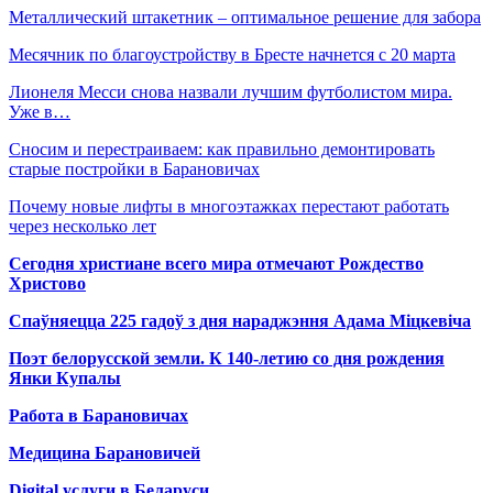
Металлический штакетник – оптимальное решение для забора
Месячник по благоустройству в Бресте начнется с 20 марта
Лионеля Месси снова назвали лучшим футболистом мира.
Уже в…
Сносим и перестраиваем: как правильно демонтировать
старые постройки в Барановичах
Почему новые лифты в многоэтажках перестают работать
через несколько лет
Сегодня христиане всего мира отмечают Рождество
Христово
Спаўняецца 225 гадоў з дня нараджэння Адама Міцкевіча
Поэт белорусской земли. К 140-летию со дня рождения
Янки Купалы
Работа в Барановичах
Медицина Барановичей
Digital услуги в Беларуси