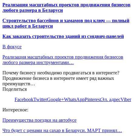
Реализация масштабных проектов продвижения бизнесов
любого размера в Беларуси
Строительство бассейнов и хамамов под ключ — полный
цикл работ в Беларуси
Как заказать строительство зданий из сэндвич-панелей
В фокусе
Реализация масштабных проектов продвижения бизнесов
любого размера инструментами…
Почему бизнесу необходимо продвигаться в интернете?
Продвижение бизнеса в интернете имеет ряд важных
преимуществ…
Поделиться
Facebook
Twitter
Google+
WhatsApp
Pinterest
Эл. адрес
Viber
Интересное:
Преимущества поездки на автобусе
Что будет с ценами на сахар в Беларуси. МАРТ принял…