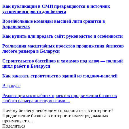
Как публикации в СМИ превращаются в источник
устойчивого роста для бизнеса
Волейбольные команды высшей лиги сразятся в
Барановичах
Как купить или продать сайт: руководство и особенности
Реализация масштабных проектов продвижения бизнесов
любого размера в Беларуси
Строительство бассейнов и хамамов под ключ — полный
цикл работ в Беларуси
Как заказать строительство зданий из сэндвич-панелей
В фокусе
Реализация масштабных проектов продвижения бизнесов
любого размера инструментами…
Почему бизнесу необходимо продвигаться в интернете?
Продвижение бизнеса в интернете имеет ряд важных
преимуществ…
Поделиться