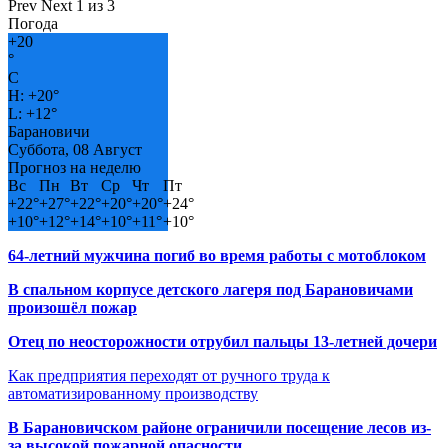
Prev
Next
1 из 3
Погода
+
20
°
C
H:
+
20°
L:
+
12°
Барановичи
Суббота, 08 Август
Прогноз на неделю
Вс
Пн
Вт
Ср
Чт
Пт
+
22°
+
27°
+
22°
+
20°
+
20°
+
24°
+
10°
+
12°
+
14°
+
10°
+
11°
+
10°
64-летний мужчина погиб во время работы с мотоблоком
В спальном корпусе детского лагеря под Барановичами
произошёл пожар
Отец по неосторожности отрубил пальцы 13-летней дочери
Как предприятия переходят от ручного труда к
автоматизированному производству
В Барановичском районе ограничили посещение лесов из-
за высокой пожарной опасности