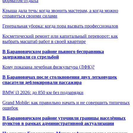
форматом отдыха
Крыша дала течь: когда звонить мастерам, а когда можно
справиться своими силами
Генеральная уборка: когда пора вызвать профессионалов
Косметический ремонт или капитальный переворот: как
выбрать масштаб работ в своей квартире
В Барановичском районе пьяного бесправника
задерживали со стрельбой
Кому показана лечебная физкультура (ЛФК)?
В Барановичах после столкновения двух легковушек
спасатели деблокировали пассажира
BMW i3 2026: до 850 км без подзарядки
Grand Mobile: как правильно начать и не совершить типичных
ошибок
В Барановичском районе уточнили границы населённых
пунктов в рамках административной актуализации