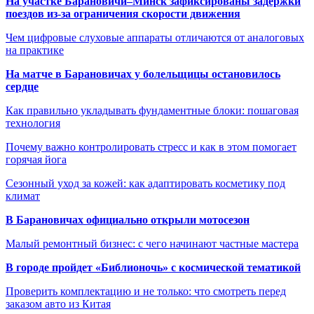
На участке Барановичи–Минск зафиксированы задержки
поездов из-за ограничения скорости движения
Чем цифровые слуховые аппараты отличаются от аналоговых
на практике
На матче в Барановичах у болельщицы остановилось
сердце
Как правильно укладывать фундаментные блоки: пошаговая
технология
Почему важно контролировать стресс и как в этом помогает
горячая йога
Сезонный уход за кожей: как адаптировать косметику под
климат
В Барановичах официально открыли мотосезон
Малый ремонтный бизнес: с чего начинают частные мастера
В городе пройдет «Библионочь» с космической тематикой
Проверить комплектацию и не только: что смотреть перед
заказом авто из Китая