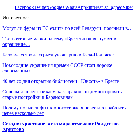
Facebook
Twitter
Google+
WhatsApp
Pinterest
Эл. адрес
Viber
Интересное:
Могут ли фуры из ЕС ездить по всей Беларуси, пояснили в…
Три почтовые марки на тему «Брестчина» выпустят в
обращение…
Белорус устроил серьезную аварию в Бяла-Подляске
Новогодние украшения времен СССР стоят дороже
современных.…
40 лет со дня открытия библиотеки «Юность» в Бресте
Сносим и перестраиваем: как правильно демонтировать
старые постройки в Барановичах
Почему новые лифты в многоэтажках перестают работать
через несколько лет
Сегодня христиане всего мира отмечают Рождество
Христово