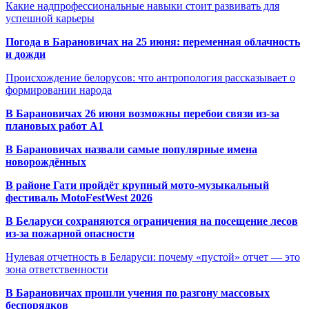
Какие надпрофессиональные навыки стоит развивать для
успешной карьеры
Погода в Барановичах на 25 июня: переменная облачность
и дожди
Происхождение белорусов: что антропология рассказывает о
формировании народа
В Барановичах 26 июня возможны перебои связи из-за
плановых работ A1
В Барановичах назвали самые популярные имена
новорождённых
В районе Гати пройдёт крупный мото-музыкальный
фестиваль MotoFestWest 2026
В Беларуси сохраняются ограничения на посещение лесов
из-за пожарной опасности
Нулевая отчетность в Беларуси: почему «пустой» отчет — это
зона ответственности
В Барановичах прошли учения по разгону массовых
беспорядков