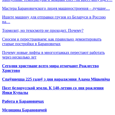
Мастера Барановичского лицея машиностроения – лучшие…
Ищите машину для отправки грузов из Беларуси в Россию
на…
Тормозит, но техосмотр не проходит. Почему?
Сносим и перестраиваем: как правильно демонтировать
старые постройки в Барановичах
Почему новые лифты в многоэтажках перестают работать
через несколько лет
Сегодня христиане всего мира отмечают Рождество
Христово
Спаўняецца 225 гадоў з дня нараджэння Адама Міцкевіча
Поэт белорусской земли. К 140-летию со дня рождения
Янки Купалы
Работа в Барановичах
Медицина Барановичей