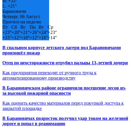
H:
+
33°
L:
+
21°
Барановичи
Четверг, 06 Август
Прогноз на неделю
Пт
Сб
Вс
Пн
Вт
Ср
+
23°
+
20°
+
21°
+
26°
+
24°
+
23°
+
15°
+
12°
+
10°
+
12°
+
16°
+
14°
В спальном корпусе детского лагеря под Барановичами
произошёл пожар
Отец по неосторожности отрубил пальцы 13-летней дочери
Как предприятия переходят от ручного труда к
автоматизированному производству
В Барановичском районе ограничили посещение лесов из-
за высокой пожарной опасности
Как оценить качество материалов перед покупкой доступа к
закрытой площадке
В Барановичах подросток получил удар током на железной
дороге и попал в реанимацию