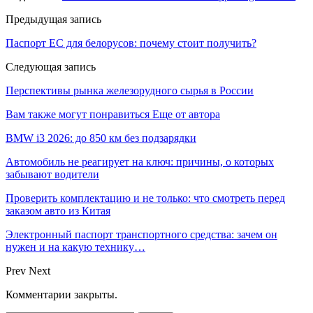
Предыдущая запись
Паспорт ЕС для белорусов: почему стоит получить?
Следующая запись
Перспективы рынка железорудного сырья в России
Вам также могут понравиться
Еще от автора
BMW i3 2026: до 850 км без подзарядки
Автомобиль не реагирует на ключ: причины, о которых
забывают водители
Проверить комплектацию и не только: что смотреть перед
заказом авто из Китая
Электронный паспорт транспортного средства: зачем он
нужен и на какую технику…
Prev
Next
Комментарии закрыты.