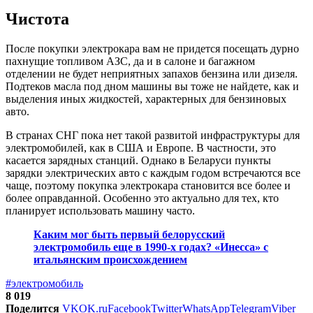
Чистота
После покупки электрокара вам не придется посещать дурно
пахнущие топливом АЗС, да и в салоне и багажном
отделении не будет неприятных запахов бензина или дизеля.
Подтеков масла под дном машины вы тоже не найдете, как и
выделения иных жидкостей, характерных для бензиновых
авто.
В странах СНГ пока нет такой развитой инфраструктуры для
электромобилей, как в США и Европе. В частности, это
касается зарядных станций. Однако в Беларуси пункты
зарядки электрических авто с каждым годом встречаются все
чаще, поэтому покупка электрокара становится все более и
более оправданной. Особенно это актуально для тех, кто
планирует использовать машину часто.
Каким мог быть первый белорусский
электромобиль еще в 1990-х годах? «Инесса» с
итальянским происхождением
#электромобиль
8 019
Поделится
VK
OK.ru
Facebook
Twitter
WhatsApp
Telegram
Viber