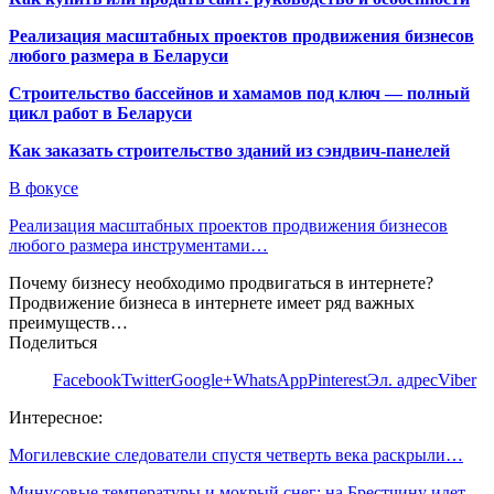
Реализация масштабных проектов продвижения бизнесов
любого размера в Беларуси
Строительство бассейнов и хамамов под ключ — полный
цикл работ в Беларуси
Как заказать строительство зданий из сэндвич-панелей
В фокусе
Реализация масштабных проектов продвижения бизнесов
любого размера инструментами…
Почему бизнесу необходимо продвигаться в интернете?
Продвижение бизнеса в интернете имеет ряд важных
преимуществ…
Поделиться
Facebook
Twitter
Google+
WhatsApp
Pinterest
Эл. адрес
Viber
Интересное:
Могилевские следователи спустя четверть века раскрыли…
Минусовые температуры и мокрый снег: на Брестчину идет…