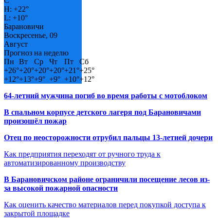
C
H:
+
22°
L:
+
10°
Барановичи
Воскресенье, 09
Август
Прогноз на неделю
Пн
Вт
Ср
Чт
Пт
Сб
+
26°
+
20°
+
20°
+
20°
+
21°
+
25°
+
12°
+
13°
+
9°
+
9°
+
10°
+
12°
64-летний мужчина погиб во время работы с мотоблоком
В спальном корпусе детского лагеря под Барановичами
произошёл пожар
Отец по неосторожности отрубил пальцы 13-летней дочери
Как предприятия переходят от ручного труда к
автоматизированному производству
В Барановичском районе ограничили посещение лесов из-
за высокой пожарной опасности
Как оценить качество материалов перед покупкой доступа к
закрытой площадке