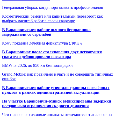
Генеральная уборка: когда пора вызвать профессионалов
Косметический ремонт или капитальный переворот: как
выбрать масштаб работ в своей квартире
В Барановичском районе пьяного бесправника
задерживали со стрельбой
Кому показана лечебная физкультура (ЛФК)?
В Барановичах после столкновения двух легковушек
спасатели деблокировали пассажира
BMW i3 2026: до 850 км без подзарядки
Grand Mobile: как правильно начать и не совершить типичных
ошибок
В Барановичском районе уточнили границы населённых
пунктов в рамках административной актуализации
На участке Барановичи–Минск зафиксированы задержки
поездов из-за ограничения скорости движения
Чем цифровые слуховые аппараты отличаются от аналоговых