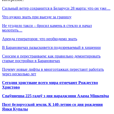
Сильный ветер сохранится в Беларуси 28 марта: что он уже…
Что нужно знать при выезде за границу
Не угодило такси – бросил камень в стекло и начал
молотить…
Аренда генераторов: что необходимо знать
В Барановичах разыскивется подозреваемый в хищении
Сносим и перестраиваем: как правильно демонтировать
старые постройки в Барановичах
Почему новые лифты в многоэтажках перестают работать
через несколько лет
Сегодня христиане всего мира отмечают Рождество
Христово
Спаўняецца 225 гадоў з дня нараджэння Адама Міцкевіча
Поэт белорусской земли. К 140-летию со дня рождения
Янки Купалы