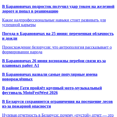
В Барановичах подросток получил удар током на железной
дороге и попал в реанимацию
Какие надпрофессиональные навыки стоит развивать для
успешной карьеры
Погода в Барановичах на 25 июня: переменная облачность
и дожди
Происхождение белорусов: что антропология рассказывает о
формировании народа
В Барановичах 26 июня возможны перебои связи из-за
плановых работ A1
В Барановичах назвали самые популярные имена
новорождённых
В районе Гати пройдёт крупный мото-музыкальный
фестиваль MotoFestWest 2026
В Беларуси сохраняются ограничения на посещение лесов
из-за пожарной опасности
Нулевая отчетность в Беларуси: почему «пустой» отчет — это