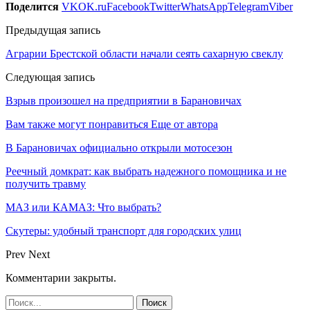
Поделится
VK
OK.ru
Facebook
Twitter
WhatsApp
Telegram
Viber
Предыдущая запись
Аграрии Брестской области начали сеять сахарную свеклу
Следующая запись
Взрыв произошел на предприятии в Барановичах
Вам также могут понравиться
Еще от автора
В Барановичах официально открыли мотосезон
Реечный домкрат: как выбрать надежного помощника и не
получить травму
МАЗ или КАМАЗ: Что выбрать?
Скутеры: удобный транспорт для городских улиц
Prev
Next
Комментарии закрыты.