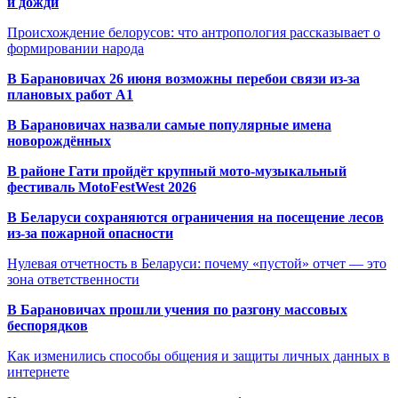
и дожди
Происхождение белорусов: что антропология рассказывает о
формировании народа
В Барановичах 26 июня возможны перебои связи из-за
плановых работ A1
В Барановичах назвали самые популярные имена
новорождённых
В районе Гати пройдёт крупный мото-музыкальный
фестиваль MotoFestWest 2026
В Беларуси сохраняются ограничения на посещение лесов
из-за пожарной опасности
Нулевая отчетность в Беларуси: почему «пустой» отчет — это
зона ответственности
В Барановичах прошли учения по разгону массовых
беспорядков
Как изменились способы общения и защиты личных данных в
интернете