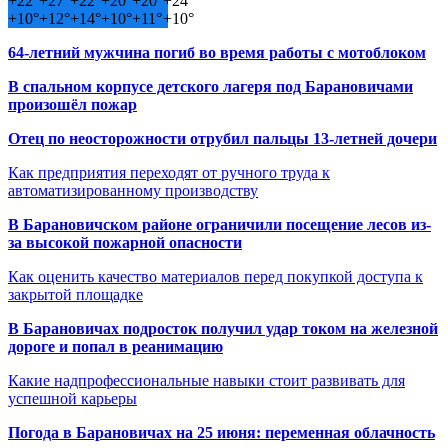
+
22°
+
27°
+
22°
+
20°
+
20°
+
24°
+
10°
+
12°
+
14°
+
10°
+
11°
+
10°
64-летний мужчина погиб во время работы с мотоблоком
В спальном корпусе детского лагеря под Барановичами
произошёл пожар
Отец по неосторожности отрубил пальцы 13-летней дочери
Как предприятия переходят от ручного труда к
автоматизированному производству
В Барановичском районе ограничили посещение лесов из-
за высокой пожарной опасности
Как оценить качество материалов перед покупкой доступа к
закрытой площадке
В Барановичах подросток получил удар током на железной
дороге и попал в реанимацию
Какие надпрофессиональные навыки стоит развивать для
успешной карьеры
Погода в Барановичах на 25 июня: переменная облачность