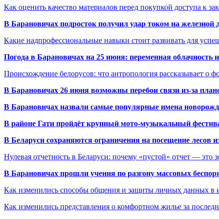
Как оценить качество материалов перед покупкой доступа к з
В Барановичах подросток получил удар током на железной 
Какие надпрофессиональные навыки стоит развивать для успе
Погода в Барановичах на 25 июня: переменная облачность 
Происхождение белорусов: что антропология рассказывает о 
В Барановичах 26 июня возможны перебои связи из-за план
В Барановичах назвали самые популярные имена новорож
В районе Гати пройдёт крупный мото-музыкальный фестива
В Беларуси сохраняются ограничения на посещение лесов и
Нулевая отчетность в Беларуси: почему «пустой» отчет — это 
В Барановичах прошли учения по разгону массовых беспор
Как изменились способы общения и защиты личных данных в 
Как изменились представления о комфортном жилье за последни