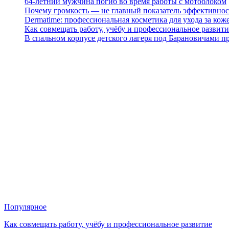
64-летний мужчина погиб во время работы с мотоблоком
Почему громкость — не главный показатель эффективнос
Dermatime: профессиональная косметика для ухода за кож
Как совмещать работу, учёбу и профессиональное развити
В спальном корпусе детского лагеря под Барановичами 
Популярное
Как совмещать работу, учёбу и профессиональное развитие