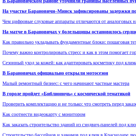
В Барановичском районе уточнили границы населённых пу
На участке Барановичи–Минск зафиксированы задержки пое
Чем цифровые слуховые аппараты отличаются от аналоговых н
На матче в Барановичах у болельщицы остановилось сердц
Как правильно укладывать фундаментные блоки: пошаговая те
Почему важно контролировать стресс и как в этом помогает гор
Сезонный уход за кожей: как адаптировать косметику под клим
В Барановичах официально открыли мотосезон
Малый ремонтный бизнес: с чего начинают частные мастера
В городе пройдет «Библионочь» с космической тематикой
Проверить комплектацию и не только: что смотреть перед заказ
Как соотнести видеокарту с монитором
Как заказать строительство зданий из сэндвич-панелей под кл
Строительство бассейнов и хамамов под ключ в Краснодаре л