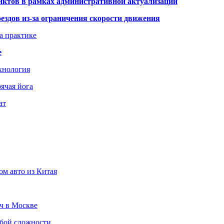
нктов в рамках административной актуализации
здов из-за ограничения скорости движения
а практике
е
хнология
ячая йога
ат
ом авто из Китая
юч в Москве
юбой сложности