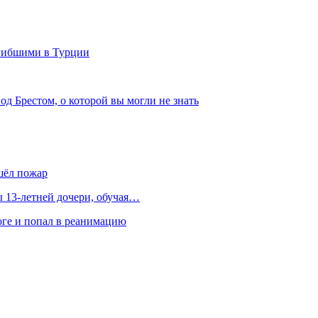
огибшими в Турции
д Брестом, о которой вы могли не знать
шёл пожар
 13-летней дочери, обучая…
оге и попал в реанимацию