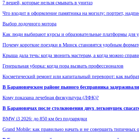
7 вещей, которые нельзя смывать в унитаз
Что входит в оформление памятника на могилу: портрет, надпис
Выбор лодочного мотора
Как люди выбирают курсы и образовательные платформы для 
Почему короткие поездки в Минск становятся удобным формат
Крыша дала течь: когда звонить мастерам, а когда можно справ
Генеральная уборка: когда пора вызвать профессионалов
Косметический ремонт или капитальный переворот: как выбрат
В Барановичском районе пьяного бесправника задерживали 
Кому показана лечебная физкультура (ЛФК)?
В Барановичах после столкновения двух легковушек спаса
BMW i3 2026: до 850 км без подзарядки
Grand Mobile: как правильно начать и не совершить типичных