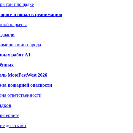
акрытой площадке
дороге и попал в реанимацию
шной карьеры
и дожди
формировании народа
овых работ A1
дённых
ль MotoFestWest 2026
з-за пожарной опасности
зона ответственности
ядков
интернете
е десять лет