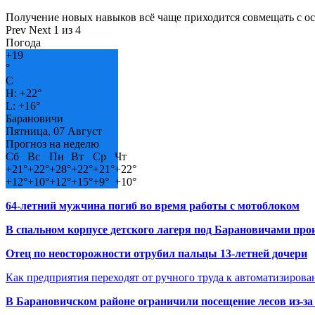
Получение новых навыков всё чаще приходится совмещать с о
Prev
Next
1 из 4
Погода
+
19
°
C
H:
+
22°
L:
+
16°
Барановичи
Пятница, 07 Август
Прогноз на неделю
Сб
Вс
Пн
Вт
Ср
Чт
+
21°
+
22°
+
28°
+
22°
+
21°
+
22°
+
12°
+
10°
+
12°
+
15°
+
9°
+
10°
64-летний мужчина погиб во время работы с мотоблоком
В спальном корпусе детского лагеря под Барановичами пр
Отец по неосторожности отрубил пальцы 13-летней дочери
Как предприятия переходят от ручного труда к автоматизиров
В Барановичском районе ограничили посещение лесов из-з