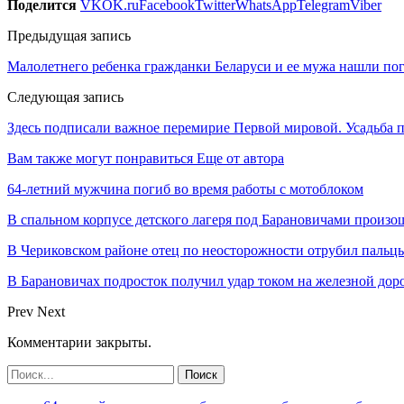
Поделится
VK
OK.ru
Facebook
Twitter
WhatsApp
Telegram
Viber
Предыдущая запись
Малолетнего ребенка гражданки Беларуси и ее мужа нашли п
Следующая запись
Здесь подписали важное перемирие Первой мировой. Усадьба по
Вам также могут понравиться
Еще от автора
64-летний мужчина погиб во время работы с мотоблоком
В спальном корпусе детского лагеря под Барановичами произо
В Чериковском районе отец по неосторожности отрубил пальцы
В Барановичах подросток получил удар током на железной дор
Prev
Next
Комментарии закрыты.