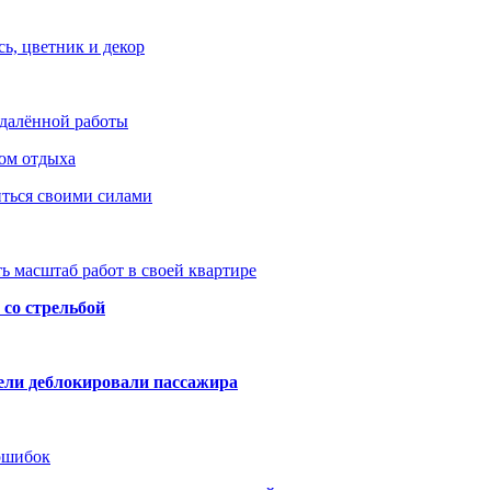
ь, цветник и декор
удалённой работы
ом отдыха
иться своими силами
ь масштаб работ в своей квартире
со стрельбой
тели деблокировали пассажира
 ошибок