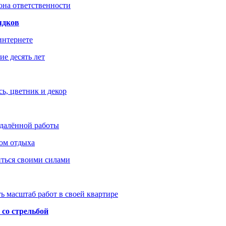
зона ответственности
ядков
интернете
е десять лет
ь, цветник и декор
удалённой работы
ом отдыха
иться своими силами
ь масштаб работ в своей квартире
со стрельбой