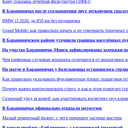
Кому показана лечебная физкультура (ЛФК)?
В Барановичах после столкновения двух легковушек спаса
BMW i3 2026: до 850 км без подзарядки
Grand Mobile: как правильно начать и не совершить типичных
В Барановичском районе уточнили границы населённых пу
На участке Барановичи–Минск зафиксированы задержки пое
Чем цифровые слуховые аппараты отличаются от аналоговых н
На матче в Барановичах у болельщицы остановилось сердц
Как правильно укладывать фундаментные блоки: пошаговая те
Почему важно контролировать стресс и как в этом помогает гор
Сезонный уход за кожей: как адаптировать косметику под клим
В Барановичах официально открыли мотосезон
Малый ремонтный бизнес: с чего начинают частные мастера
В городе пройдет «Библионочь» с космической тематикой