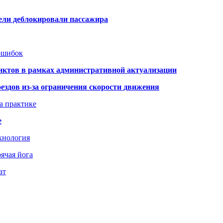
тели деблокировали пассажира
 ошибок
нктов в рамках административной актуализации
здов из-за ограничения скорости движения
а практике
е
хнология
ячая йога
ат