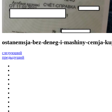
ostanemsja-bez-deneg-i-mashiny-cemja-kup
следующий
предыдущий