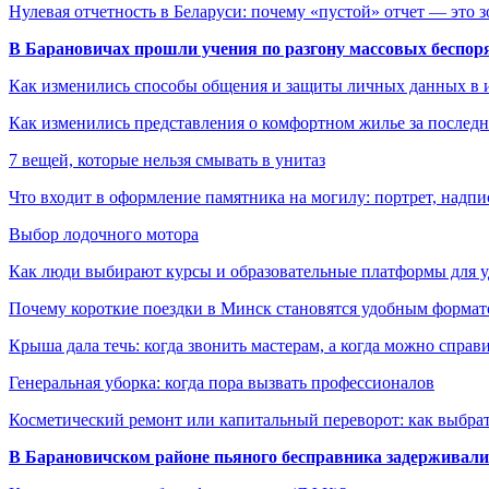
Нулевая отчетность в Беларуси: почему «пустой» отчет — это 
В Барановичах прошли учения по разгону массовых беспор
Как изменились способы общения и защиты личных данных в 
Как изменились представления о комфортном жилье за последни
7 вещей, которые нельзя смывать в унитаз
Что входит в оформление памятника на могилу: портрет, надпис
Выбор лодочного мотора
Как люди выбирают курсы и образовательные платформы для 
Почему короткие поездки в Минск становятся удобным формат
Крыша дала течь: когда звонить мастерам, а когда можно справ
Генеральная уборка: когда пора вызвать профессионалов
Косметический ремонт или капитальный переворот: как выбрат
В Барановичском районе пьяного бесправника задерживали 