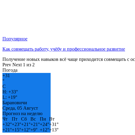
Популярное
Как совмещать работу, учёбу и профессиональное развитие
Получение новых навыков всё чаще приходится совмещать с о
Prev
Next
1 из 2
Погода
+
31
°
C
H:
+
33°
L:
+
19°
Барановичи
Среда, 05 Август
Прогноз на неделю
Чт
Пт
Сб
Вс
Пн
Вт
+
32°
+
23°
+
21°
+
21°
+
24°
+
31°
+
21°
+
15°
+
12°
+
9°
+
12°
+
13°