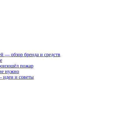
ей — обзор бренда и средств
е
произошёл пожар
 не нужно
— идеи и советы