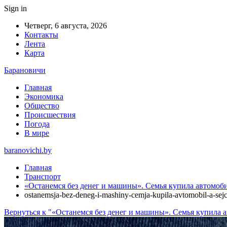
Sign in
Четверг, 6 августа, 2026
Контакты
Лента
Карта
Барановичи
Главная
Экономика
Общество
Происшествия
Погода
В мире
baranovichi.by
Главная
Транспорт
«Останемся без денег и машины». Cемья купила автомобил
ostanemsja-bez-deneg-i-mashiny-cemja-kupila-avtomobil-a-sej
Вернуться к "«Останемся без денег и машины». Cемья купила ав