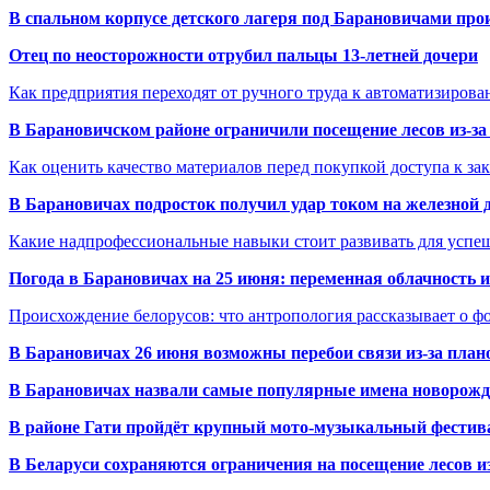
В спальном корпусе детского лагеря под Барановичами пр
Отец по неосторожности отрубил пальцы 13-летней дочери
Как предприятия переходят от ручного труда к автоматизиров
В Барановичском районе ограничили посещение лесов из-з
Как оценить качество материалов перед покупкой доступа к з
В Барановичах подросток получил удар током на железной 
Какие надпрофессиональные навыки стоит развивать для успе
Погода в Барановичах на 25 июня: переменная облачность 
Происхождение белорусов: что антропология рассказывает о 
В Барановичах 26 июня возможны перебои связи из-за план
В Барановичах назвали самые популярные имена новорож
В районе Гати пройдёт крупный мото-музыкальный фестива
В Беларуси сохраняются ограничения на посещение лесов и