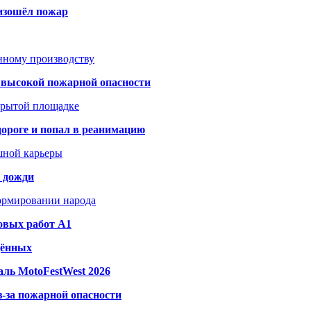
оизошёл пожар
анному производству
а высокой пожарной опасности
акрытой площадке
дороге и попал в реанимацию
шной карьеры
и дожди
формировании народа
овых работ A1
дённых
ль MotoFestWest 2026
з-за пожарной опасности