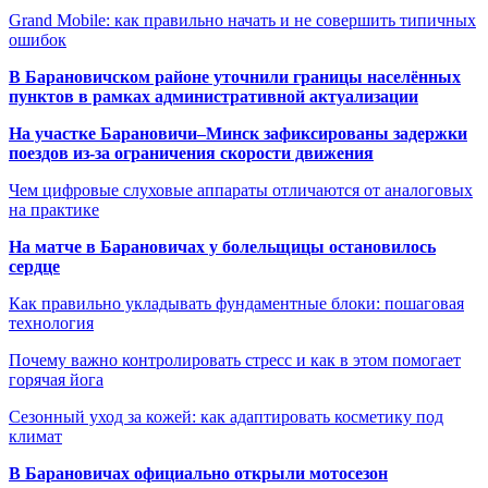
Grand Mobile: как правильно начать и не совершить типичных
ошибок
В Барановичском районе уточнили границы населённых
пунктов в рамках административной актуализации
На участке Барановичи–Минск зафиксированы задержки
поездов из-за ограничения скорости движения
Чем цифровые слуховые аппараты отличаются от аналоговых
на практике
На матче в Барановичах у болельщицы остановилось
сердце
Как правильно укладывать фундаментные блоки: пошаговая
технология
Почему важно контролировать стресс и как в этом помогает
горячая йога
Сезонный уход за кожей: как адаптировать косметику под
климат
В Барановичах официально открыли мотосезон