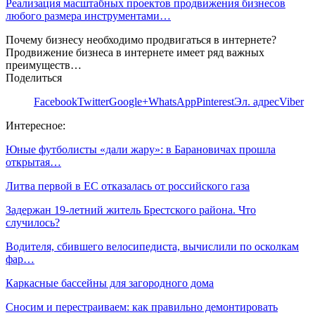
Реализация масштабных проектов продвижения бизнесов
любого размера инструментами…
Почему бизнесу необходимо продвигаться в интернете?
Продвижение бизнеса в интернете имеет ряд важных
преимуществ…
Поделиться
Facebook
Twitter
Google+
WhatsApp
Pinterest
Эл. адрес
Viber
Интересное:
Юные футболисты «дали жару»: в Барановичах прошла
открытая…
Литва первой в ЕС отказалась от российского газа
Задержан 19-летний житель Брестского района. Что
случилось?
Водителя, сбившего велосипедиста, вычислили по осколкам
фар…
Каркасные бассейны для загородного дома
Сносим и перестраиваем: как правильно демонтировать