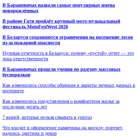
В Барановичах назвали самые популярные имена
новорождённых
В районе Гати пройдёт крупный мото-музыкальный
фестиваль MotoFestWest 2026
В Беларуси сохраняются ограничения на посещение лесов
из-за пожарной опасности
Нулевая отчетность в Беларуси: почему «пустой» отчет — это
зона ответственности
В Барановичах прошли учения по разгону массовых
беспорядков
Как изменились способы общения и защиты личных данных в
интернете
Как изменились представления о комфортном жилье за
последние десять лет
7 вещей, которые нельзя смывать в унитаз
Что входит в оформление памятника на могилу: портрет,
надпись, цветник и декор