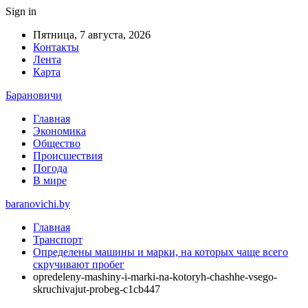
Sign in
Пятница, 7 августа, 2026
Контакты
Лента
Карта
Барановичи
Главная
Экономика
Общество
Происшествия
Погода
В мире
baranovichi.by
Главная
Транспорт
Определены машины и марки, на которых чаще всего
скручивают пробег
opredeleny-mashiny-i-marki-na-kotoryh-chashhe-vsego-
skruchivajut-probeg-c1cb447