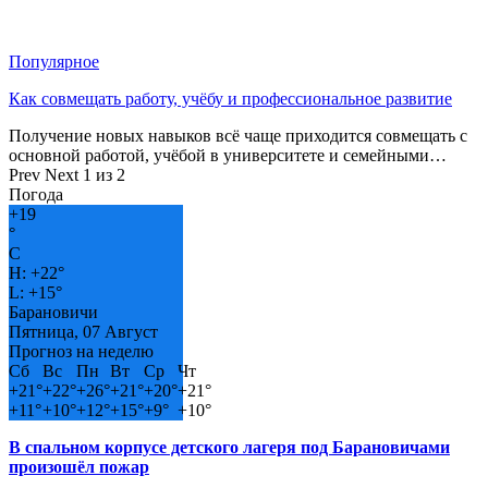
Популярное
Как совмещать работу, учёбу и профессиональное развитие
Получение новых навыков всё чаще приходится совмещать с
основной работой, учёбой в университете и семейными…
Prev
Next
1 из 2
Погода
+
19
°
C
H:
+
22°
L:
+
15°
Барановичи
Пятница, 07 Август
Прогноз на неделю
Сб
Вс
Пн
Вт
Ср
Чт
+
21°
+
22°
+
26°
+
21°
+
20°
+
21°
+
11°
+
10°
+
12°
+
15°
+
9°
+
10°
В спальном корпусе детского лагеря под Барановичами
произошёл пожар