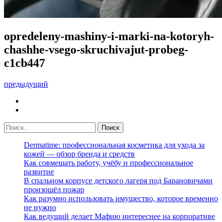
opredeleny-mashiny-i-marki-na-kotoryh-
chashhe-vsego-skruchivajut-probeg-
c1cb447
предыдущий
Dermatime: профессиональная косметика для ухода за
кожей — обзор бренда и средств
Как совмещать работу, учёбу и профессиональное
развитие
В спальном корпусе детского лагеря под Барановичами
произошёл пожар
Как разумно использовать имущество, которое временно
не нужно
Как ведущий делает Мафию интереснее на корпоративе