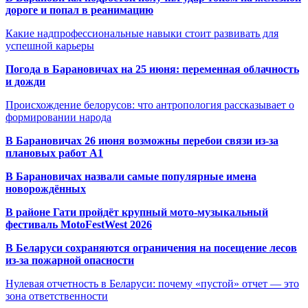
дороге и попал в реанимацию
Какие надпрофессиональные навыки стоит развивать для
успешной карьеры
Погода в Барановичах на 25 июня: переменная облачность
и дожди
Происхождение белорусов: что антропология рассказывает о
формировании народа
В Барановичах 26 июня возможны перебои связи из-за
плановых работ A1
В Барановичах назвали самые популярные имена
новорождённых
В районе Гати пройдёт крупный мото-музыкальный
фестиваль MotoFestWest 2026
В Беларуси сохраняются ограничения на посещение лесов
из-за пожарной опасности
Нулевая отчетность в Беларуси: почему «пустой» отчет — это
зона ответственности