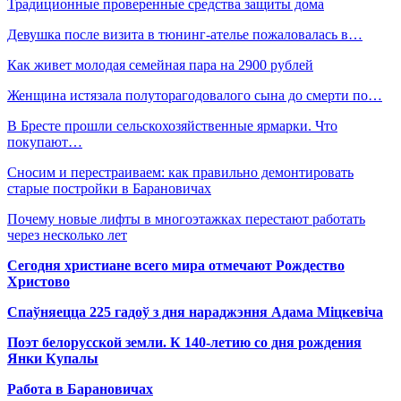
Традиционные проверенные средства защиты дома
Девушка после визита в тюнинг-ателье пожаловалась в…
Как живет молодая семейная пара на 2900 рублей
Женщина истязала полуторагодовалого сына до смерти по…
В Бресте прошли сельскохозяйственные ярмарки. Что
покупают…
Сносим и перестраиваем: как правильно демонтировать
старые постройки в Барановичах
Почему новые лифты в многоэтажках перестают работать
через несколько лет
Сегодня христиане всего мира отмечают Рождество
Христово
Спаўняецца 225 гадоў з дня нараджэння Адама Міцкевіча
Поэт белорусской земли. К 140-летию со дня рождения
Янки Купалы
Работа в Барановичах