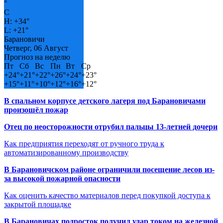
°
C
H:
+
34°
L:
+
21°
Барановичи
Четверг, 06 Август
Прогноз на неделю
Пт
Сб
Вс
Пн
Вт
Ср
+
24°
+
21°
+
22°
+
26°
+
24°
+
23°
+
15°
+
11°
+
10°
+
12°
+
16°
+
12°
В спальном корпусе детского лагеря под Барановичами
произошёл пожар
Отец по неосторожности отрубил пальцы 13-летней дочери
Как предприятия переходят от ручного труда к
автоматизированному производству
В Барановичском районе ограничили посещение лесов из-
за высокой пожарной опасности
Как оценить качество материалов перед покупкой доступа к
закрытой площадке
В Барановичах подросток получил удар током на железной