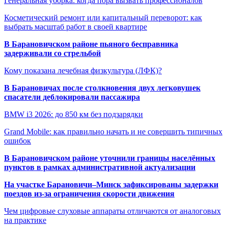
Генеральная уборка: когда пора вызвать профессионалов
Косметический ремонт или капитальный переворот: как
выбрать масштаб работ в своей квартире
В Барановичском районе пьяного бесправника
задерживали со стрельбой
Кому показана лечебная физкультура (ЛФК)?
В Барановичах после столкновения двух легковушек
спасатели деблокировали пассажира
BMW i3 2026: до 850 км без подзарядки
Grand Mobile: как правильно начать и не совершить типичных
ошибок
В Барановичском районе уточнили границы населённых
пунктов в рамках административной актуализации
На участке Барановичи–Минск зафиксированы задержки
поездов из-за ограничения скорости движения
Чем цифровые слуховые аппараты отличаются от аналоговых
на практике