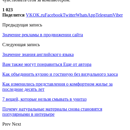
1 023
Поделится
VK
OK.ru
Facebook
Twitter
WhatsApp
Telegram
Viber
Предыдущая запись
Значение рекламы в продвижении сайта
Следующая запись
Значение знания английского языка
Вам также могут понравиться
Еще от автора
Как объединить кухню и гостиную без визуального хаоса
Как изменились представления о комфортном жилье за
последние десять лет
7 вещей, которые нельзя смывать в унитаз
Почему натуральные материалы снова становятся
популярными в интерьере
Prev
Next