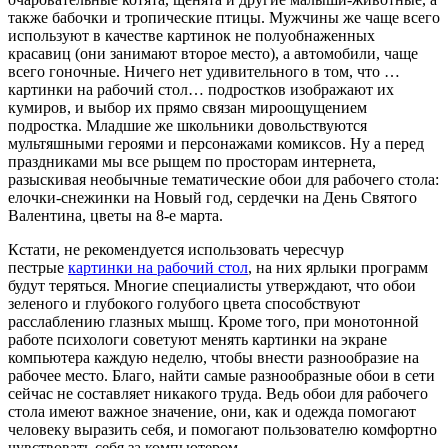
также бабочки и тропические птицы. Мужчины же чаще всего
используют в качестве картинок не полуобнаженных
красавиц (они занимают второе место), а автомобили, чаще
всего гоночные. Ничего нет удивительного в том, что …
картинки на рабочий стол… подростков изображают их
кумиров, и выбор их прямо связан мироощущением
подростка. Младшие же школьники довольствуются
мультяшными героями и персонажами комиксов. Ну а перед
праздниками мы все рыщем по просторам интернета,
разыскивая необычные тематические обои для рабочего стола:
елочки-снежинки на Новый год, сердечки на День Святого
Валентина, цветы на 8-е марта.
Кстати, не рекомендуется использовать чересчур
пестрые
картинки на рабочий стол
, на них ярлыки программ
будут теряться. Многие специалисты утверждают, что обои
зеленого и глубокого голубого цвета способствуют
расслаблению глазных мышц. Кроме того, при монотонной
работе психологи советуют менять картинки на экране
компьютера каждую неделю, чтобы внести разнообразие на
рабочее место. Благо, найти самые разнообразные обои в сети
сейчас не составляет никакого труда. Ведь обои для рабочего
стола имеют важное значение, они, как и одежда помогают
человеку выразить себя, и помогают пользователю комфортно
чувствовать себя за компьютером.