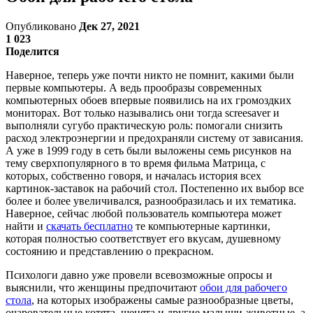
Опубликовано
Дек 27, 2021
1 023
Поделится
Наверное, теперь уже почти никто не помнит, какими были
первые компьютеры. А ведь прообразы современных
компьютерных обоев впервые появились на их громоздких
мониторах. Вот только назывались они тогда screesaver и
выполняли сугубо практическую роль: помогали снизить
расход электроэнергии и предохраняли систему от зависания.
А уже в 1999 году в сеть были выложены семь рисунков на
тему сверхпопулярного в то время фильма Матрица, с
которых, собственно говоря, и началась история всех
картинок-заставок на рабочий стол. Постепенно их выбор все
более и более увеличивался, разнообразилась и их тематика.
Наверное, сейчас любой пользователь компьютера может
найти и
скачать бесплатно
те компьютерные картинки,
которая полностью соответствует его вкусам, душевному
состоянию и представлению о прекрасном.
Психологи давно уже провели всевозможные опросы и
выяснили, что женщины предпочитают
обои для рабочего
стола
, на которых изображены самые разнообразные цветы,
очаровательные котята, щенята и другие малыши-животные, а