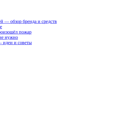
ей — обзор бренда и средств
е
произошёл пожар
 не нужно
— идеи и советы