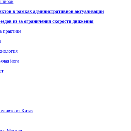
 ошибок
нктов в рамках административной актуализации
здов из-за ограничения скорости движения
а практике
е
хнология
ячая йога
ат
ом авто из Китая
юч в Москве