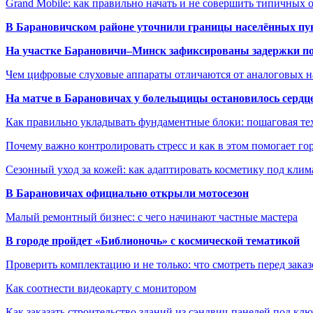
Grand Mobile: как правильно начать и не совершить типичных
В Барановичском районе уточнили границы населённых пу
На участке Барановичи–Минск зафиксированы задержки пое
Чем цифровые слуховые аппараты отличаются от аналоговых н
На матче в Барановичах у болельщицы остановилось сердц
Как правильно укладывать фундаментные блоки: пошаговая те
Почему важно контролировать стресс и как в этом помогает гор
Сезонный уход за кожей: как адаптировать косметику под клим
В Барановичах официально открыли мотосезон
Малый ремонтный бизнес: с чего начинают частные мастера
В городе пройдет «Библионочь» с космической тематикой
Проверить комплектацию и не только: что смотреть перед заказ
Как соотнести видеокарту с монитором
Как заказать строительство зданий из сэндвич-панелей под кл