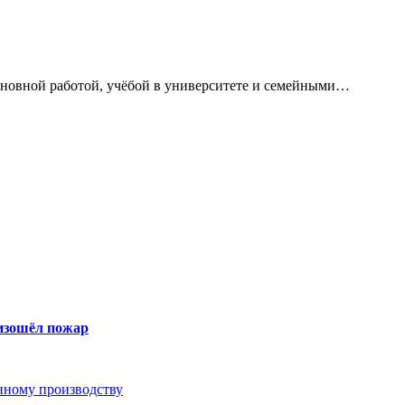
сновной работой, учёбой в университете и семейными…
оизошёл пожар
анному производству