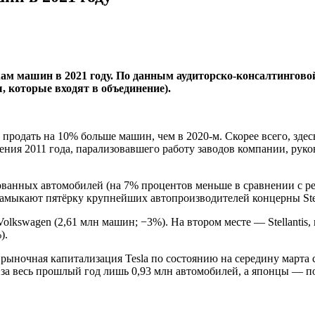
м машин в 2021 году. По данным аудиторско-консалтинговой 
, которые входят в объединение).
продать на 10% больше машин, чем в 2020-м. Скорее всего, зде
ния 2011 года, парализовавшего работу заводов компании, рук
ванных автомобилей (на 7% процентов меньше в сравнении с рез
амыкают пятёрку крупнейших автопроизводителей концерны Stella
kswagen (2,61 млн машин; −3%). На втором месте — Stellantis, ко
).
рыночная капитализация Tesla по состоянию на середину марта 
а за весь прошлый год лишь 0,93 млн автомобилей, а японцы — по