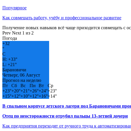
Популярное
Как совмещать работу, учёбу и профессиональное развитие
Получение новых навыков всё чаще приходится совмещать с о
Prev
Next
1 из 2
Погода
+
32
°
C
H:
+
33°
L:
+
21°
Барановичи
Четверг, 06 Август
Прогноз на неделю
Пт
Сб
Вс
Пн
Вт
Ср
+
23°
+
20°
+
21°
+
26°
+
24°
+
23°
+
15°
+
12°
+
10°
+
12°
+
16°
+
14°
В спальном корпусе детского лагеря под Барановичами пр
Отец по неосторожности отрубил пальцы 13-летней дочери
Как предприятия переходят от ручного труда к автоматизиров