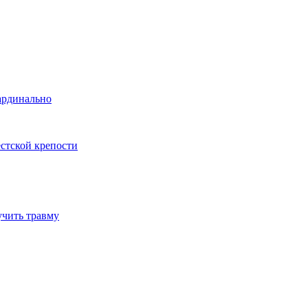
ардинально
естской крепости
учить травму