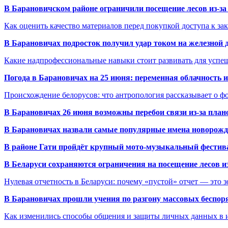
В Барановичском районе ограничили посещение лесов из-з
Как оценить качество материалов перед покупкой доступа к з
В Барановичах подросток получил удар током на железной 
Какие надпрофессиональные навыки стоит развивать для успе
Погода в Барановичах на 25 июня: переменная облачность 
Происхождение белорусов: что антропология рассказывает о 
В Барановичах 26 июня возможны перебои связи из-за план
В Барановичах назвали самые популярные имена новорож
В районе Гати пройдёт крупный мото-музыкальный фестива
В Беларуси сохраняются ограничения на посещение лесов и
Нулевая отчетность в Беларуси: почему «пустой» отчет — это 
В Барановичах прошли учения по разгону массовых беспор
Как изменились способы общения и защиты личных данных в 