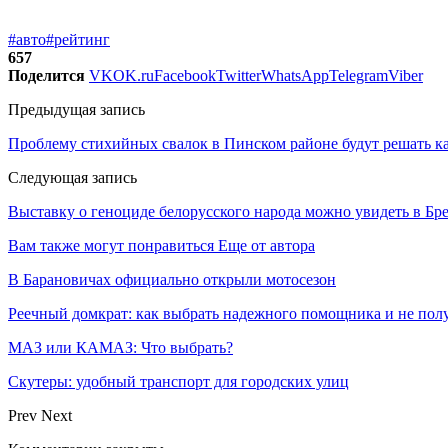
#авто
#рейтинг
657
Поделится
VK
OK.ru
Facebook
Twitter
WhatsApp
Telegram
Viber
Предыдущая запись
Проблему стихийных свалок в Пинском районе будут решать к
Следующая запись
Выставку о геноциде белорусского народа можно увидеть в Бр
Вам также могут понравиться
Еще от автора
В Барановичах официально открыли мотосезон
Реечный домкрат: как выбрать надежного помощника и не пол
МАЗ или КАМАЗ: Что выбрать?
Скутеры: удобный транспорт для городских улиц
Prev
Next