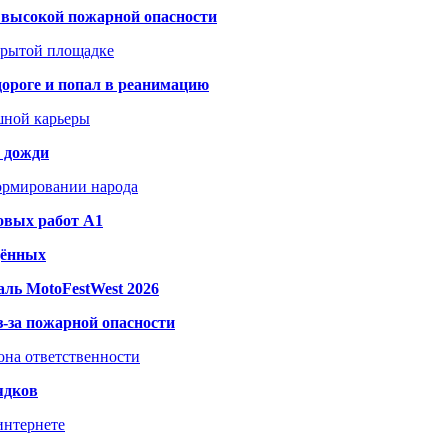
а высокой пожарной опасности
акрытой площадке
дороге и попал в реанимацию
шной карьеры
и дожди
формировании народа
овых работ A1
дённых
ль MotoFestWest 2026
з-за пожарной опасности
зона ответственности
ядков
интернете