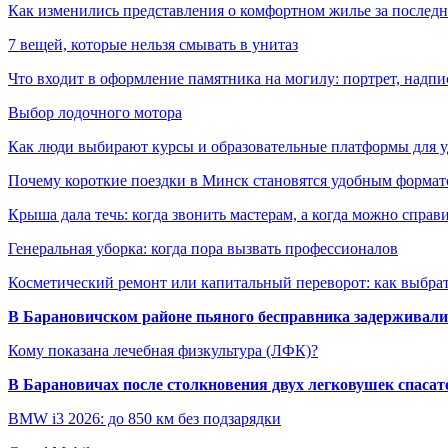
Как изменились представления о комфортном жилье за последни
7 вещей, которые нельзя смывать в унитаз
Что входит в оформление памятника на могилу: портрет, надпис
Выбор лодочного мотора
Как люди выбирают курсы и образовательные платформы для 
Почему короткие поездки в Минск становятся удобным формат
Крыша дала течь: когда звонить мастерам, а когда можно справ
Генеральная уборка: когда пора вызвать профессионалов
Косметический ремонт или капитальный переворот: как выбрат
В Барановичском районе пьяного бесправника задерживали 
Кому показана лечебная физкультура (ЛФК)?
В Барановичах после столкновения двух легковушек спаса
BMW i3 2026: до 850 км без подзарядки