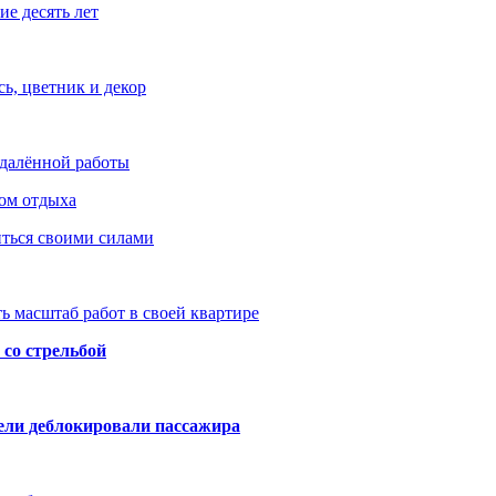
е десять лет
ь, цветник и декор
удалённой работы
ом отдыха
иться своими силами
ь масштаб работ в своей квартире
со стрельбой
тели деблокировали пассажира