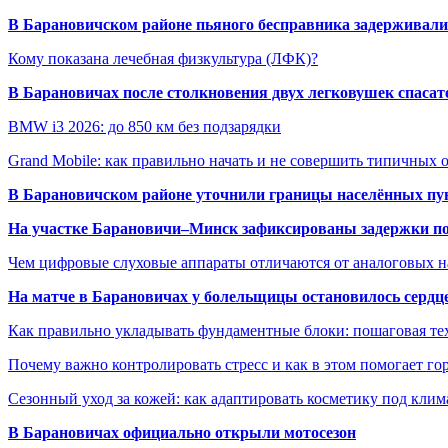
В Барановичском районе пьяного бесправника задерживали 
Кому показана лечебная физкультура (ЛФК)?
В Барановичах после столкновения двух легковушек спаса
BMW i3 2026: до 850 км без подзарядки
Grand Mobile: как правильно начать и не совершить типичных
В Барановичском районе уточнили границы населённых пу
На участке Барановичи–Минск зафиксированы задержки пое
Чем цифровые слуховые аппараты отличаются от аналоговых н
На матче в Барановичах у болельщицы остановилось сердц
Как правильно укладывать фундаментные блоки: пошаговая те
Почему важно контролировать стресс и как в этом помогает гор
Сезонный уход за кожей: как адаптировать косметику под клим
В Барановичах официально открыли мотосезон