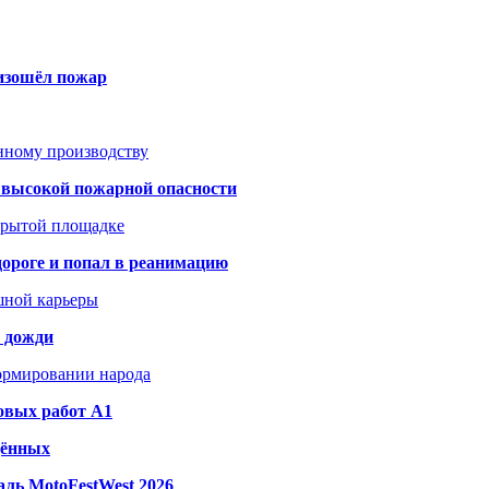
оизошёл пожар
анному производству
а высокой пожарной опасности
акрытой площадке
дороге и попал в реанимацию
шной карьеры
и дожди
формировании народа
овых работ A1
дённых
ль MotoFestWest 2026