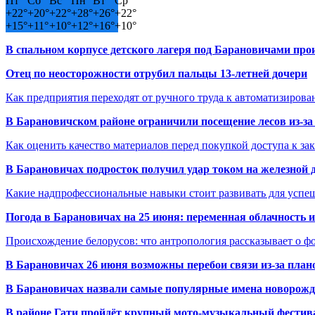
Пт
Сб
Вс
Пн
Вт
Ср
+
22°
+
20°
+
22°
+
28°
+
26°
+
22°
+
15°
+
11°
+
10°
+
12°
+
16°
+
10°
В спальном корпусе детского лагеря под Барановичами пр
Отец по неосторожности отрубил пальцы 13-летней дочери
Как предприятия переходят от ручного труда к автоматизиров
В Барановичском районе ограничили посещение лесов из-з
Как оценить качество материалов перед покупкой доступа к з
В Барановичах подросток получил удар током на железной 
Какие надпрофессиональные навыки стоит развивать для успе
Погода в Барановичах на 25 июня: переменная облачность 
Происхождение белорусов: что антропология рассказывает о 
В Барановичах 26 июня возможны перебои связи из-за план
В Барановичах назвали самые популярные имена новорож
В районе Гати пройдёт крупный мото-музыкальный фестива