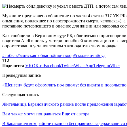
Мужчине предъявлено обвинение по части 4 статьи 317 УК РБ
опьянения, повлекшее по неосторожности смерть человека»), а
поставило потерпевшего в опасное для жизни или здоровья сос
Как сообщили в Верховном суде РБ, обвиняемого приговорили к
водителя Audi в пользу матери погибшей компенсацию в разме
опротестован в установленном законодательством порядке.
#гибель
#минская_область
#пригвоор
#смолевичи
#суд
712
Поделится
VK
OK.ru
Facebook
Twitter
WhatsApp
Telegram
Viber
Предыдущая запись
«Шенген» будут оформлять по-новому: без визита в посольство
Следующая запись
Жительница Барановичского района после предложения заработ
Вам также могут понравиться
Еще от автора
В Барановичском районе пьяного бесправника задерживали со 