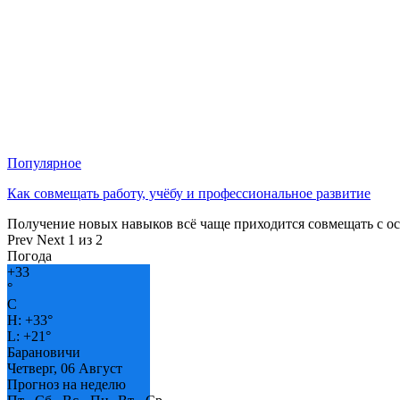
Популярное
Как совмещать работу, учёбу и профессиональное развитие
Получение новых навыков всё чаще приходится совмещать с о
Prev
Next
1 из 2
Погода
+
33
°
C
H:
+
33°
L:
+
21°
Барановичи
Четверг, 06 Август
Прогноз на неделю