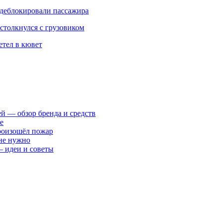
 деблокировали пассажира
столкнулся с грузовиком
етел в кювет
ей — обзор бренда и средств
е
произошёл пожар
 не нужно
— идеи и советы