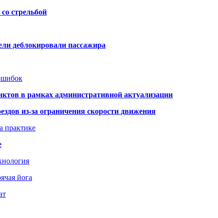
со стрельбой
тели деблокировали пассажира
 ошибок
нктов в рамках административной актуализации
здов из-за ограничения скорости движения
а практике
е
хнология
ячая йога
ат