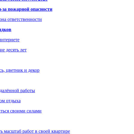
з-за пожарной опасности
зона ответственности
ядков
интернете
е десять лет
ь, цветник и декор
удалённой работы
ом отдыха
иться своими силами
ь масштаб работ в своей квартире