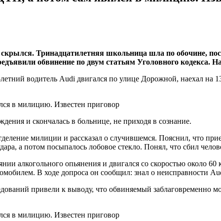
скрылся. Тринадцатилетняя школьница шла по обочине, посл
редъявили обвинение по двум статьям Уголовного кодекса. На 
летний водитель Audi двигался по улице Дорожной, наехал на 1
дения и скончалась в больнице, не приходя в сознание.
отделение милиции и рассказал о случившемся. Пояснил, что при
ара, а потом посыпалось лобовое стекло. Понял, что сбил челове
янии алкогольного опьянения и двигался со скоростью около 60 
обилем. В ходе допроса он сообщил: знал о неисправности Audi,
дований привели к выводу, что обвиняемый заблаговременно мо