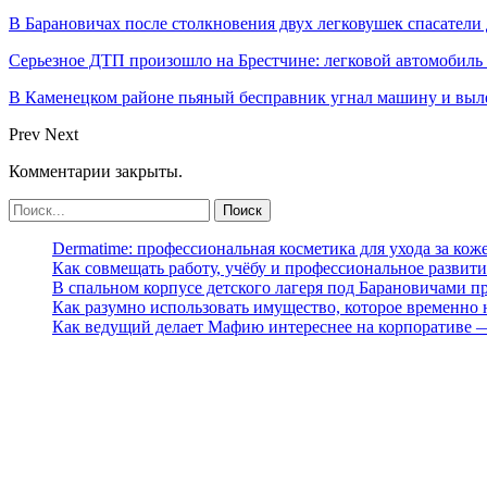
В Барановичах после столкновения двух легковушек спасатели
Серьезное ДТП произошло на Брестчине: легковой автомобиль 
В Каменецком районе пьяный бесправник угнал машину и выл
Prev
Next
Комментарии закрыты.
Dermatime: профессиональная косметика для ухода за кож
Как совмещать работу, учёбу и профессиональное развити
В спальном корпусе детского лагеря под Барановичами 
Как разумно использовать имущество, которое временно
Как ведущий делает Мафию интереснее на корпоративе 