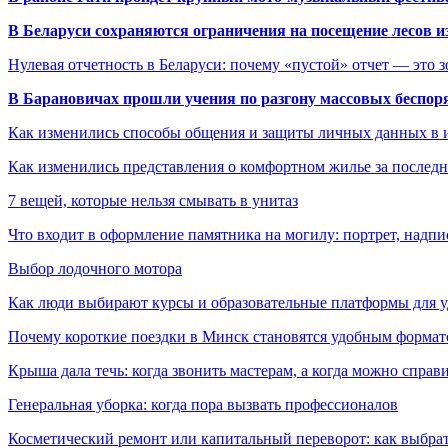
В Беларуси сохраняются ограничения на посещение лесов и
Нулевая отчетность в Беларуси: почему «пустой» отчет — это 
В Барановичах прошли учения по разгону массовых беспор
Как изменились способы общения и защиты личных данных в 
Как изменились представления о комфортном жилье за последни
7 вещей, которые нельзя смывать в унитаз
Что входит в оформление памятника на могилу: портрет, надпис
Выбор лодочного мотора
Как люди выбирают курсы и образовательные платформы для 
Почему короткие поездки в Минск становятся удобным формат
Крыша дала течь: когда звонить мастерам, а когда можно справ
Генеральная уборка: когда пора вызвать профессионалов
Косметический ремонт или капитальный переворот: как выбрат