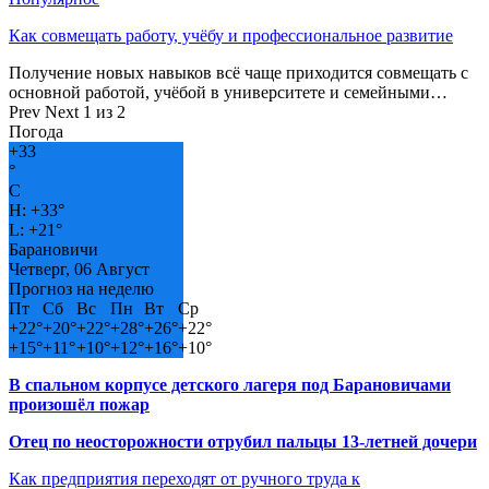
Как совмещать работу, учёбу и профессиональное развитие
Получение новых навыков всё чаще приходится совмещать с
основной работой, учёбой в университете и семейными…
Prev
Next
1 из 2
Погода
+
33
°
C
H:
+
33°
L:
+
21°
Барановичи
Четверг, 06 Август
Прогноз на неделю
Пт
Сб
Вс
Пн
Вт
Ср
+
22°
+
20°
+
22°
+
28°
+
26°
+
22°
+
15°
+
11°
+
10°
+
12°
+
16°
+
10°
В спальном корпусе детского лагеря под Барановичами
произошёл пожар
Отец по неосторожности отрубил пальцы 13-летней дочери
Как предприятия переходят от ручного труда к