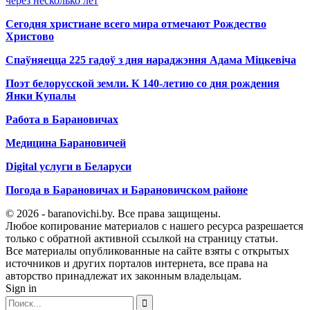
через несколько лет
Сегодня христиане всего мира отмечают Рождество
Христово
Спаўняецца 225 гадоў з дня нараджэння Адама Міцкевіча
Поэт белорусской земли. К 140-летию со дня рождения
Янки Купалы
Работа в Барановичах
Медицина Барановичей
Digital услуги в Беларуси
Погода в Барановичах и Барановичском районе
© 2026 - baranovichi.by. Все права защищены.
Любое копирование материалов с нашего ресурса разрешается
только с обратной активной ссылкой на страницу статьи.
Все материалы опубликованные на сайте взяты с открытых
источников и других порталов интернета, все права на
авторство принадлежат их законным владельцам.
Sign in