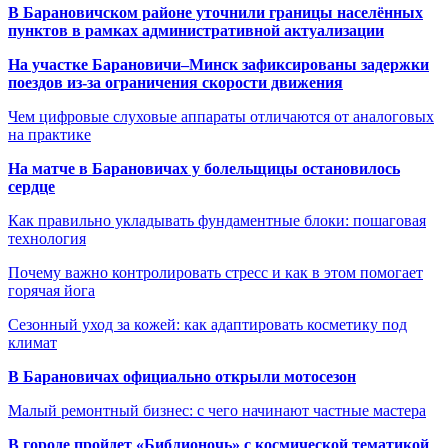
В Барановичском районе уточнили границы населённых
пунктов в рамках административной актуализации
На участке Барановичи–Минск зафиксированы задержки
поездов из-за ограничения скорости движения
Чем цифровые слуховые аппараты отличаются от аналоговых
на практике
На матче в Барановичах у болельщицы остановилось
сердце
Как правильно укладывать фундаментные блоки: пошаговая
технология
Почему важно контролировать стресс и как в этом помогает
горячая йога
Сезонный уход за кожей: как адаптировать косметику под
климат
В Барановичах официально открыли мотосезон
Малый ремонтный бизнес: с чего начинают частные мастера
В городе пройдет «Библионочь» с космической тематикой