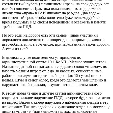
составляет 40 рублей) с лишением «прав» на срок до двух лет
или без лишения. Практика показывает, что за дорожные
лихачества «прав» в ГАИ лишают на раз-два. Два года –
достаточный срок, чтобы водителю (уже пешеходу) было
время подумать над своим поведением и освежить в памяти
требования ПДД.
Но это если на дороге есть эти самые «иные участники
дорожного движения» или поврежден, например, ехавший
автомобиль, или, в том числе, припаркованный вдоль дороги.
А если их нет?
В данном случае водителя могут привлечь по
административной статье 19.1 КоАП «Мелкое хулиганство».
Название данной статьи хоть и содержит слово «мелкое», но
назвать мелким штраф от 2 до 30 базовых, общественные
работы или административный арест (до 15 суток) никак
нельзя. Шум и свист колес, когда это делается умышленно и
нарушает покой граждан, – хулиганство в чистом виде.
К этому добавят еще и другие статьи административного
кодекса за каждое нарушение ПДД, которое будет запечатлено
на видео. Видео с камер наружного наблюдения кладем в эту
же копилку. Так что вдобавок к хулиганке отдельно могут еще
лишить «прав» и (или) наложить штраф за конкретные