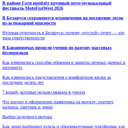
В районе Гати пройдёт крупный мото-музыкальный
фестиваль MotoFestWest 2026
В Беларуси сохраняются ограничения на посещение лесов
из-за пожарной опасности
Нулевая отчетность в Беларуси: почему «пустой» отчет — это
зона ответственности
В Барановичах прошли учения по разгону массовых
беспорядков
Как изменились способы общения и защиты личных данных в
интернете
Как изменились представления о комфортном жилье за
последние десять лет
7 вещей, которые нельзя смывать в унитаз
Что входит в оформление памятника на могилу: портрет,
надпись, цветник и декор
Выбор лодочного мотора
Как люди выбирают курсы и образовательные платформы для