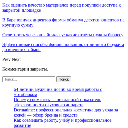
Как оценить качество материалов перед покупкой доступа к
закрытой площадке
В Барановичах директор фирмы обманул десятки клиентов на
крупную сумму
Отчетность через онлайн-кассу: какие отчеты нужны бизнесу
Эффективные способы финансирования: от личного бюджета
до внешних займов
Prev
Next
Комментарии закрыты.
64-летний мужчина погиб во время работы с
мотоблоком
Почему громкость — не главный показатель
эффективности слухового аппарата
Dermatime: профессиональная косметика для ухода за
кожей — обзор бренда и средств
Как совмещать работу, учёбу и профессиональное
развитие