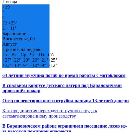
Погода
+
19
°
C
H:
+
23°
L:
+
11°
Барановичи
Воскресенье, 09
Август
Прогноз на неделю
Пн
Вт
Ср
Чт
Пт
Сб
+
27°
+
22°
+
20°
+
20°
+
21°
+
25°
+
12°
+
13°
+
9°
+
10°
+
9°
+
12°
64-летний мужчина погиб во время работы с мотоблоком
В спальном корпусе детского лагеря под Барановичами
произошёл пожар
Отец по неосторожности отрубил пальцы 13-летней дочери
Как предприятия переходят от ручного труда к
автоматизированному производству
В Барановичском районе ограничили посещение лесов из-
за высокой пожарной опасности