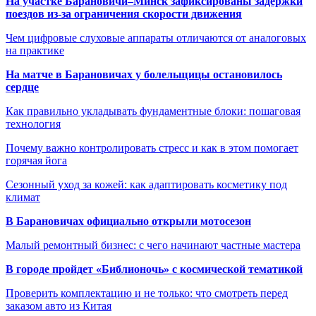
На участке Барановичи–Минск зафиксированы задержки
поездов из-за ограничения скорости движения
Чем цифровые слуховые аппараты отличаются от аналоговых
на практике
На матче в Барановичах у болельщицы остановилось
сердце
Как правильно укладывать фундаментные блоки: пошаговая
технология
Почему важно контролировать стресс и как в этом помогает
горячая йога
Сезонный уход за кожей: как адаптировать косметику под
климат
В Барановичах официально открыли мотосезон
Малый ремонтный бизнес: с чего начинают частные мастера
В городе пройдет «Библионочь» с космической тематикой
Проверить комплектацию и не только: что смотреть перед
заказом авто из Китая