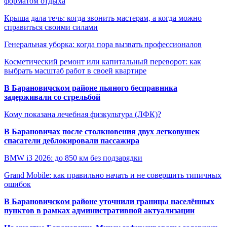
форматом отдыха
Крыша дала течь: когда звонить мастерам, а когда можно
справиться своими силами
Генеральная уборка: когда пора вызвать профессионалов
Косметический ремонт или капитальный переворот: как
выбрать масштаб работ в своей квартире
В Барановичском районе пьяного бесправника
задерживали со стрельбой
Кому показана лечебная физкультура (ЛФК)?
В Барановичах после столкновения двух легковушек
спасатели деблокировали пассажира
BMW i3 2026: до 850 км без подзарядки
Grand Mobile: как правильно начать и не совершить типичных
ошибок
В Барановичском районе уточнили границы населённых
пунктов в рамках административной актуализации