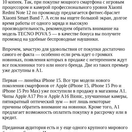
10 копеек. Так, при покупке мощного смартфона с игровым
процессором и камерой профессионального уровня Xiaomi
Redmi Note 12 по промокоду предлагается фитнес-браслет
Xiaomi Smart Band 7. А если вы ищете большой экран, долгое
время работы от одного заряда и высокую
производительность, рекомендуем обратить внимание на
модель TECNO POVA 5 — в качестве бонуса вы получите
промокод на удобные беспроводные наушники.
Впрочем, зачастую для удовольствия от покупки достаточно
самого ее факта — особенно если речь идет о громких
новинках, появления которых в продаже с нетерпением ждут
все поклонники того или иного бренда. Две из таких премьер
уже доступны в А1.
Первая — линейка iPhone 15. Все три модели нового
поколения смартфонов от Apple (iPhone 15, iPhone 15 Pro и
iPhone 15 Pro Max) уже поступили в продажу в магазины А1.
Чипы Apple A17 Pro и Apple A16 Bionic, улучшенные камеры,
пятикратный оптический зум — вот лишь некоторые
причины обратить внимание на новинки. Кроме того, А1
предлагает возможность оплатить покупку в рассрочку или в
кредит.
Преданная аудитория есть и у еще одного крупного мирового