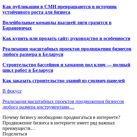
Как публикации в СМИ превращаются в источник
устойчивого роста для бизнеса
Волейбольные команды высшей лиги сразятся в
Барановичах
Как купить или продать сайт: руководство и особенности
Реализация масштабных проектов продвижения бизнесов
любого размера в Беларуси
Строительство бассейнов и хамамов под ключ — полный
цикл работ в Беларуси
Как заказать строительство зданий из сэндвич-панелей
В фокусе
Реализация масштабных проектов продвижения бизнесов
любого размера инструментами…
Почему бизнесу необходимо продвигаться в интернете?
Продвижение бизнеса в интернете имеет ряд важных
преимуществ…
Поделиться