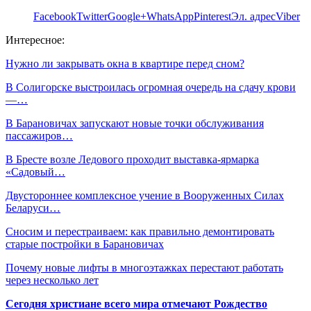
Facebook
Twitter
Google+
WhatsApp
Pinterest
Эл. адрес
Viber
Интересное:
Нужно ли закрывать окна в квартире перед сном?
В Солигорске выстроилась огромная очередь на сдачу крови
—…
В Барановичах запускают новые точки обслуживания
пассажиров…
В Бресте возле Ледового проходит выставка-ярмарка
«Садовый…
Двустороннее комплексное учение в Вооруженных Силах
Беларуси…
Сносим и перестраиваем: как правильно демонтировать
старые постройки в Барановичах
Почему новые лифты в многоэтажках перестают работать
через несколько лет
Сегодня христиане всего мира отмечают Рождество