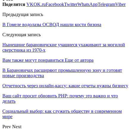
Поделится
VK
OK.ru
Facebook
Twitter
WhatsApp
Telegram
Viber
Предыдущая запись
В Гомеле водолазы ОСВОД нашли кости бизона
Следующая запись
Нынешние барановичские учащиеся ухаживают за могилой
сверстника из 1970-х
Вам также могут понравиться
Еще от автора
В Барановичах расширяют промышленную зону и готовят
новые производства
Отчетность через онлайн-кассу: какие отчеты нужны бизнесу
Ваш сайт просит обновить PHP: почему это важно и что
делать
Социальный выбор: как служить обществу в современном
мире
Prev
Next