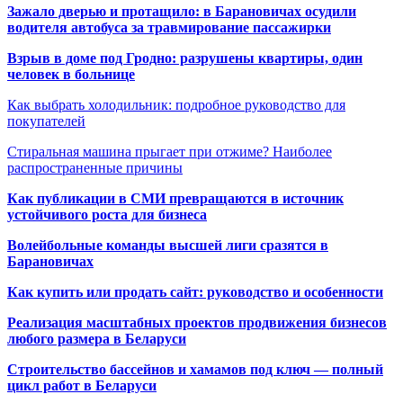
Зажало дверью и протащило: в Барановичах осудили
водителя автобуса за травмирование пассажирки
Взрыв в доме под Гродно: разрушены квартиры, один
человек в больнице
Как выбрать холодильник: подробное руководство для
покупателей
Стиральная машина прыгает при отжиме? Наиболее
распространенные причины
Как публикации в СМИ превращаются в источник
устойчивого роста для бизнеса
Волейбольные команды высшей лиги сразятся в
Барановичах
Как купить или продать сайт: руководство и особенности
Реализация масштабных проектов продвижения бизнесов
любого размера в Беларуси
Строительство бассейнов и хамамов под ключ — полный
цикл работ в Беларуси