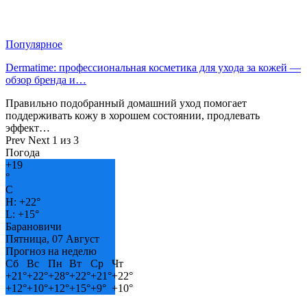
Популярное
Dermatime: профессиональная косметика для ухода за кожей —
обзор бренда и…
Правильно подобранный домашний уход помогает
поддерживать кожу в хорошем состоянии, продлевать
эффект…
Prev
Next
1 из 3
Погода
+
19
°
C
H:
+
22°
L:
+
15°
Барановичи
Пятница, 07 Август
Прогноз на неделю
Сб
Вс
Пн
Вт
Ср
Чт
+
21°
+
22°
+
28°
+
22°
+
21°
+
22°
+
12°
+
10°
+
12°
+
15°
+
9°
+
10°