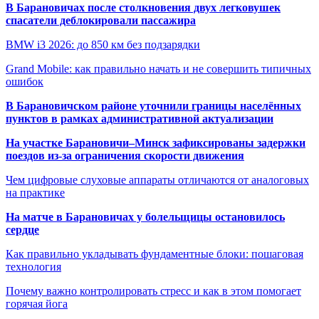
В Барановичах после столкновения двух легковушек
спасатели деблокировали пассажира
BMW i3 2026: до 850 км без подзарядки
Grand Mobile: как правильно начать и не совершить типичных
ошибок
В Барановичском районе уточнили границы населённых
пунктов в рамках административной актуализации
На участке Барановичи–Минск зафиксированы задержки
поездов из-за ограничения скорости движения
Чем цифровые слуховые аппараты отличаются от аналоговых
на практике
На матче в Барановичах у болельщицы остановилось
сердце
Как правильно укладывать фундаментные блоки: пошаговая
технология
Почему важно контролировать стресс и как в этом помогает
горячая йога