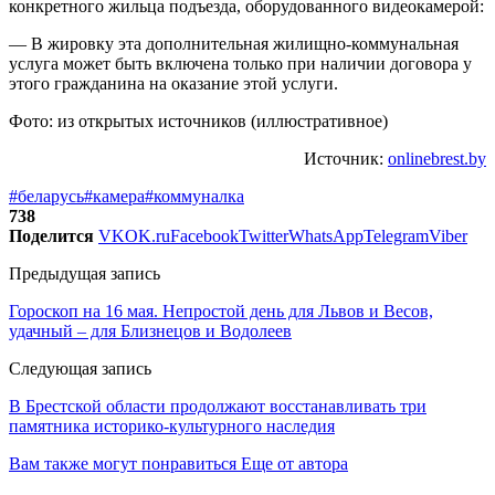
конкретного жильца подъезда, оборудованного видеокамерой:
— В жировку эта дополнительная жилищно-коммунальная
услуга может быть включена только при наличии договора у
этого гражданина на оказание этой услуги.
Фото: из открытых источников (иллюстративное)
Источник:
onlinebrest.by
#беларусь
#камера
#коммуналка
738
Поделится
VK
OK.ru
Facebook
Twitter
WhatsApp
Telegram
Viber
Предыдущая запись
Гороскоп на 16 мая. Непростой день для Львов и Весов,
удачный – для Близнецов и Водолеев
Следующая запись
В Брестской области продолжают восстанавливать три
памятника историко-культурного наследия
Вам также могут понравиться
Еще от автора