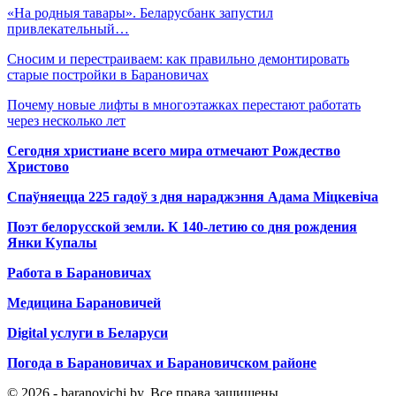
«На родныя тавары». Беларусбанк запустил
привлекательный…
Сносим и перестраиваем: как правильно демонтировать
старые постройки в Барановичах
Почему новые лифты в многоэтажках перестают работать
через несколько лет
Сегодня христиане всего мира отмечают Рождество
Христово
Спаўняецца 225 гадоў з дня нараджэння Адама Міцкевіча
Поэт белорусской земли. К 140-летию со дня рождения
Янки Купалы
Работа в Барановичах
Медицина Барановичей
Digital услуги в Беларуси
Погода в Барановичах и Барановичском районе
© 2026 - baranovichi.by. Все права защищены.