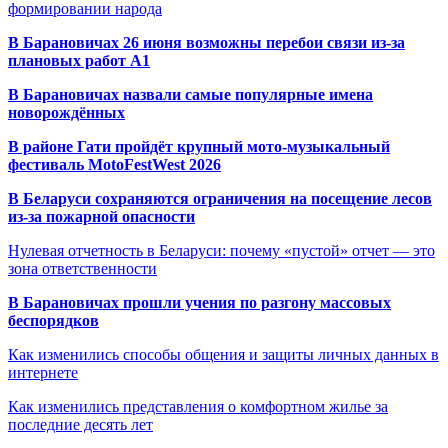
формировании народа
В Барановичах 26 июня возможны перебои связи из-за
плановых работ A1
В Барановичах назвали самые популярные имена
новорождённых
В районе Гати пройдёт крупный мото-музыкальный
фестиваль MotoFestWest 2026
В Беларуси сохраняются ограничения на посещение лесов
из-за пожарной опасности
Нулевая отчетность в Беларуси: почему «пустой» отчет — это
зона ответственности
В Барановичах прошли учения по разгону массовых
беспорядков
Как изменились способы общения и защиты личных данных в
интернете
Как изменились представления о комфортном жилье за
последние десять лет