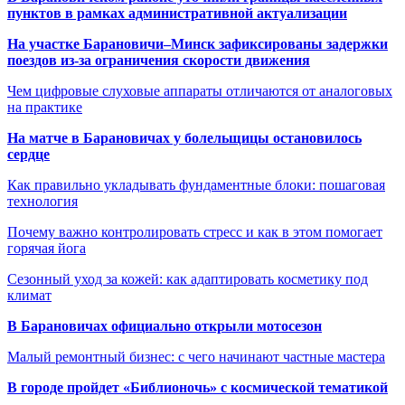
пунктов в рамках административной актуализации
На участке Барановичи–Минск зафиксированы задержки
поездов из-за ограничения скорости движения
Чем цифровые слуховые аппараты отличаются от аналоговых
на практике
На матче в Барановичах у болельщицы остановилось
сердце
Как правильно укладывать фундаментные блоки: пошаговая
технология
Почему важно контролировать стресс и как в этом помогает
горячая йога
Сезонный уход за кожей: как адаптировать косметику под
климат
В Барановичах официально открыли мотосезон
Малый ремонтный бизнес: с чего начинают частные мастера
В городе пройдет «Библионочь» с космической тематикой