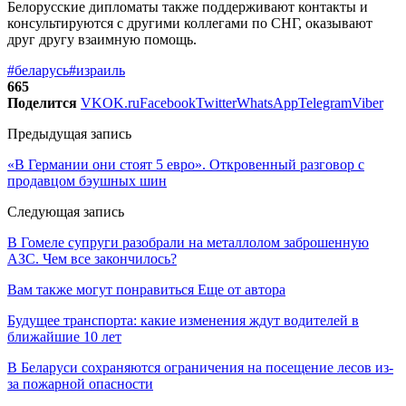
Белорусские дипломаты также поддерживают контакты и
консультируются с другими коллегами по СНГ, оказывают
друг другу взаимную помощь.
#беларусь
#израиль
665
Поделится
VK
OK.ru
Facebook
Twitter
WhatsApp
Telegram
Viber
Предыдущая запись
«В Германии они стоят 5 евро». Откровенный разговор с
продавцом бэушных шин
Следующая запись
В Гомеле супруги разобрали на металлолом заброшенную
АЗС. Чем все закончилось?
Вам также могут понравиться
Еще от автора
Будущее транспорта: какие изменения ждут водителей в
ближайшие 10 лет
В Беларуси сохраняются ограничения на посещение лесов из-
за пожарной опасности