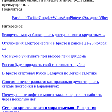
Продвижение бизнеса в интернете имеет ряд важных
преимуществ…
Поделиться
Facebook
Twitter
Google+
WhatsApp
Pinterest
Эл. адрес
Viber
Интересное:
Белорусы смогут блокировать доступ к своим кредитным…
Отключения электроэнергии в Бресте и районе 21-25 ноября:
…
Что нужно учитывать при выборе печи для дома
Россия будет продавать свой газ только за рубли
В Бресте стартовал Кубок Беларуси по легкой атлетике
Сносим и перестраиваем: как правильно демонтировать
старые постройки в Барановичах
Почему новые лифты в многоэтажках перестают работать
через несколько лет
Сегодня христиане всего мира отмечают Рождество