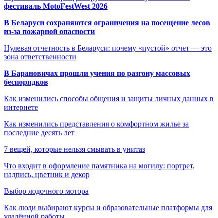
фестиваль MotoFestWest 2026
В Беларуси сохраняются ограничения на посещение лесов
из-за пожарной опасности
Нулевая отчетность в Беларуси: почему «пустой» отчет — это
зона ответственности
В Барановичах прошли учения по разгону массовых
беспорядков
Как изменились способы общения и защиты личных данных в
интернете
Как изменились представления о комфортном жилье за
последние десять лет
7 вещей, которые нельзя смывать в унитаз
Что входит в оформление памятника на могилу: портрет,
надпись, цветник и декор
Выбор лодочного мотора
Как люди выбирают курсы и образовательные платформы для
удалённой работы