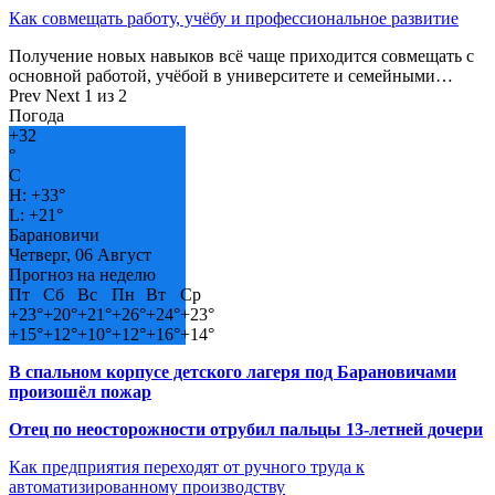
Как совмещать работу, учёбу и профессиональное развитие
Получение новых навыков всё чаще приходится совмещать с
основной работой, учёбой в университете и семейными…
Prev
Next
1 из 2
Погода
+
32
°
C
H:
+
33°
L:
+
21°
Барановичи
Четверг, 06 Август
Прогноз на неделю
Пт
Сб
Вс
Пн
Вт
Ср
+
23°
+
20°
+
21°
+
26°
+
24°
+
23°
+
15°
+
12°
+
10°
+
12°
+
16°
+
14°
В спальном корпусе детского лагеря под Барановичами
произошёл пожар
Отец по неосторожности отрубил пальцы 13-летней дочери
Как предприятия переходят от ручного труда к
автоматизированному производству