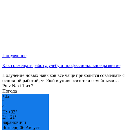
Популярное
Как совмещать работу, учёбу и профессиональное развитие
Получение новых навыков всё чаще приходится совмещать с
основной работой, учёбой в университете и семейными…
Prev
Next
1 из 2
Погода
+
32
°
C
H:
+
33°
L:
+
21°
Барановичи
Четверг, 06 Август