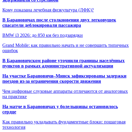
Кому показана лечебная физкультура (ЛФК)?
В Барановичах после столкновения двух легковушек
спасатели деблокировали пассажира
BMW i3 2026: до 850 км без подзарядки
Grand Mobile: как правильно начать и не совершить типичных
ошибок
В Барановичском районе уточнили границы населённых
пунктов в рамках административной актуализации
На участке Барановичи–Минск зафиксированы задержки
поездов из-за ограничения скорости движения
Чем цифровые слуховые аппараты отличаются от аналоговых
на практике
На матче в Барановичах у болельщицы остановилось
сердце
Как правильно укладывать фундаментные блоки: пошаговая
технология