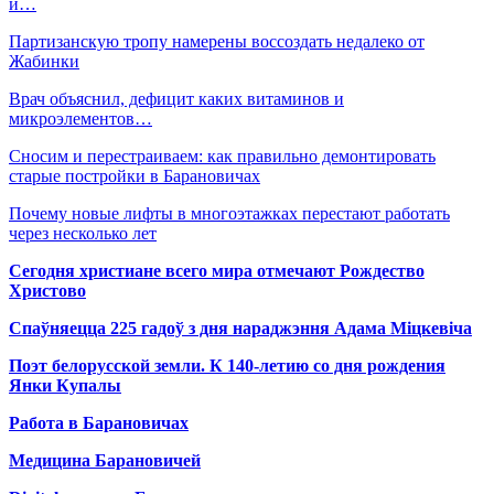
и…
Партизанскую тропу намерены воссоздать недалеко от
Жабинки
Врач объяснил, дефицит каких витаминов и
микроэлементов…
Сносим и перестраиваем: как правильно демонтировать
старые постройки в Барановичах
Почему новые лифты в многоэтажках перестают работать
через несколько лет
Сегодня христиане всего мира отмечают Рождество
Христово
Спаўняецца 225 гадоў з дня нараджэння Адама Міцкевіча
Поэт белорусской земли. К 140-летию со дня рождения
Янки Купалы
Работа в Барановичах
Медицина Барановичей