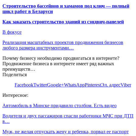
Строительство бассейнов и хамамов под ключ — полный
цикл работ в Беларуси
Как заказать строительство зданий из сэндвич-панелей
В фокусе
Реализация масштабных проектов продвижения бизнесов
любого размера инструментами…
Почему бизнесу необходимо продвигаться в интернете?
Продвижение бизнеса в интернете имеет ряд важных
преимуществ…
Поделиться
Facebook
Twitter
Google+
WhatsApp
Pinterest
Эл. адрес
Viber
Интересное:
Автомобиль в Минске придавило столбом. Есть видео
Водителя и двух пассажиров спасли работники МЧС при ДТП
в…
Муж, не желая отпускать жену и ребенка, порвал ее паспорт