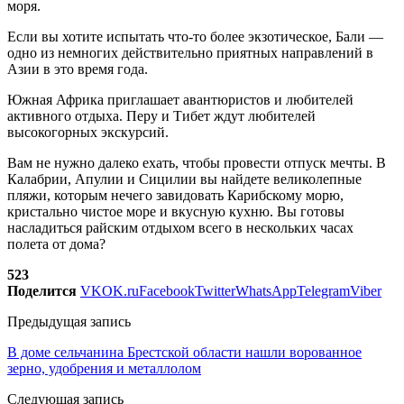
моря.
Если вы хотите испытать что-то более экзотическое, Бали —
одно из немногих действительно приятных направлений в
Азии в это время года.
Южная Африка приглашает авантюристов и любителей
активного отдыха. Перу и Тибет ждут любителей
высокогорных экскурсий.
Вам не нужно далеко ехать, чтобы провести отпуск мечты. В
Калабрии, Апулии и Сицилии вы найдете великолепные
пляжи, которым нечего завидовать Карибскому морю,
кристально чистое море и вкусную кухню. Вы готовы
насладиться райским отдыхом всего в нескольких часах
полета от дома?
523
Поделится
VK
OK.ru
Facebook
Twitter
WhatsApp
Telegram
Viber
Предыдущая запись
В доме сельчанина Брестской области нашли ворованное
зерно, удобрения и металлолом
Следующая запись