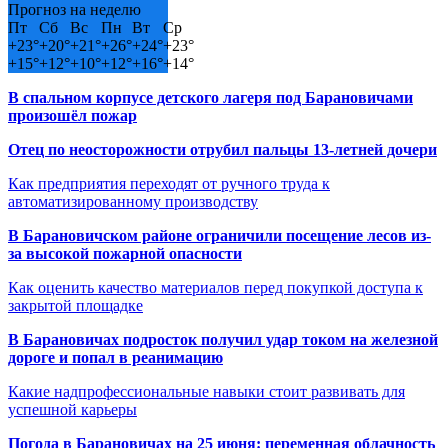
Прогноз на неделю
Пт
Сб
Вс
Пн
Вт
Ср
+
23°
+
20°
+
21°
+
26°
+
24°
+
23°
+
15°
+
12°
+
10°
+
12°
+
16°
+
14°
В спальном корпусе детского лагеря под Барановичами
произошёл пожар
Отец по неосторожности отрубил пальцы 13-летней дочери
Как предприятия переходят от ручного труда к
автоматизированному производству
В Барановичском районе ограничили посещение лесов из-
за высокой пожарной опасности
Как оценить качество материалов перед покупкой доступа к
закрытой площадке
В Барановичах подросток получил удар током на железной
дороге и попал в реанимацию
Какие надпрофессиональные навыки стоит развивать для
успешной карьеры
Погода в Барановичах на 25 июня: переменная облачность