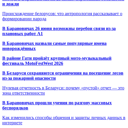
и дожди
Происхождение белорусов: что антропология рассказывает о
формировании народа
В Барановичах 26 июня возможны перебои связи из-за
плановых работ A1
В Барановичах назвали самые популярные имена
новорождённых
В районе Гати пройдёт крупный мото-музыкальный
фестиваль MotoFestWest 2026
В Беларуси сохраняются ограничения на посещение лесов
из-за пожарной опасности
Нулевая отчетность в Беларуси: почему «пустой» отчет — это
зона ответственности
В Барановичах прошли учения по разгону массовых
беспорядков
Как изменились способы общения и защиты личных данных в
интернете