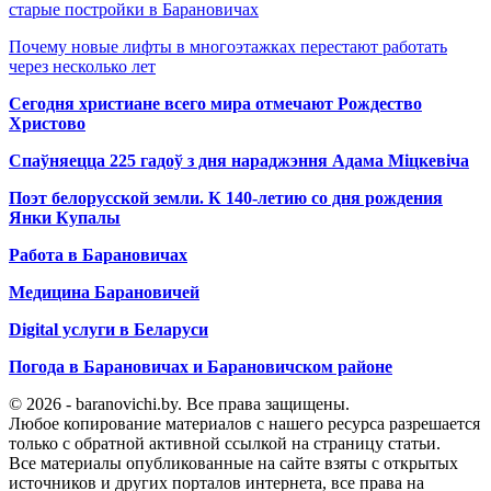
старые постройки в Барановичах
Почему новые лифты в многоэтажках перестают работать
через несколько лет
Сегодня христиане всего мира отмечают Рождество
Христово
Спаўняецца 225 гадоў з дня нараджэння Адама Міцкевіча
Поэт белорусской земли. К 140-летию со дня рождения
Янки Купалы
Работа в Барановичах
Медицина Барановичей
Digital услуги в Беларуси
Погода в Барановичах и Барановичском районе
© 2026 - baranovichi.by. Все права защищены.
Любое копирование материалов с нашего ресурса разрешается
только с обратной активной ссылкой на страницу статьи.
Все материалы опубликованные на сайте взяты с открытых
источников и других порталов интернета, все права на