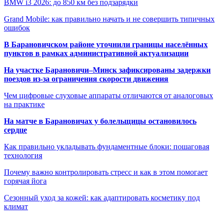
BMW i3 2026: до 850 км без подзарядки
Grand Mobile: как правильно начать и не совершить типичных
ошибок
В Барановичском районе уточнили границы населённых
пунктов в рамках административной актуализации
На участке Барановичи–Минск зафиксированы задержки
поездов из-за ограничения скорости движения
Чем цифровые слуховые аппараты отличаются от аналоговых
на практике
На матче в Барановичах у болельщицы остановилось
сердце
Как правильно укладывать фундаментные блоки: пошаговая
технология
Почему важно контролировать стресс и как в этом помогает
горячая йога
Сезонный уход за кожей: как адаптировать косметику под
климат