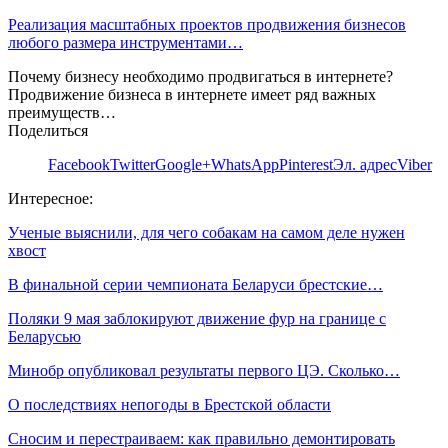
Реализация масштабных проектов продвижения бизнесов
любого размера инструментами…
Почему бизнесу необходимо продвигаться в интернете?
Продвижение бизнеса в интернете имеет ряд важных
преимуществ…
Поделиться
Facebook
Twitter
Google+
WhatsApp
Pinterest
Эл. адрес
Viber
Интересное:
Ученые выяснили, для чего собакам на самом деле нужен
хвост
В финальной серии чемпионата Беларуси брестские…
Поляки 9 мая заблокируют движение фур на границе с
Беларусью
Минобр опубликовал результаты первого ЦЭ. Сколько…
О последствиях непогоды в Брестской области
Сносим и перестраиваем: как правильно демонтировать