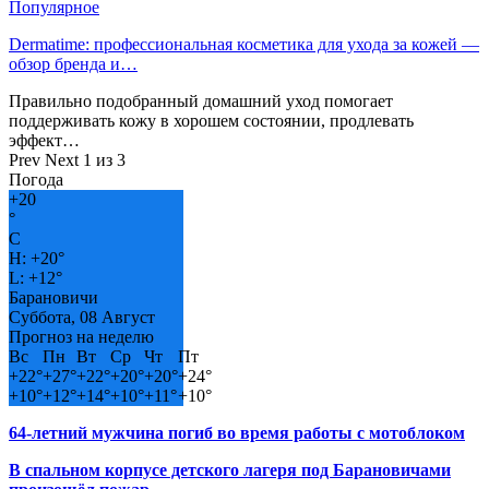
Популярное
Dermatime: профессиональная косметика для ухода за кожей —
обзор бренда и…
Правильно подобранный домашний уход помогает
поддерживать кожу в хорошем состоянии, продлевать
эффект…
Prev
Next
1 из 3
Погода
+
20
°
C
H:
+
20°
L:
+
12°
Барановичи
Суббота, 08 Август
Прогноз на неделю
Вс
Пн
Вт
Ср
Чт
Пт
+
22°
+
27°
+
22°
+
20°
+
20°
+
24°
+
10°
+
12°
+
14°
+
10°
+
11°
+
10°
64-летний мужчина погиб во время работы с мотоблоком
В спальном корпусе детского лагеря под Барановичами