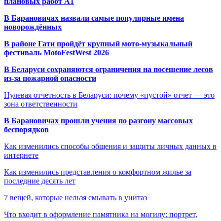
плановых работ A1
В Барановичах назвали самые популярные имена
новорождённых
В районе Гати пройдёт крупный мото-музыкальный
фестиваль MotoFestWest 2026
В Беларуси сохраняются ограничения на посещение лесов
из-за пожарной опасности
Нулевая отчетность в Беларуси: почему «пустой» отчет — это
зона ответственности
В Барановичах прошли учения по разгону массовых
беспорядков
Как изменились способы общения и защиты личных данных в
интернете
Как изменились представления о комфортном жилье за
последние десять лет
7 вещей, которые нельзя смывать в унитаз
Что входит в оформление памятника на могилу: портрет,