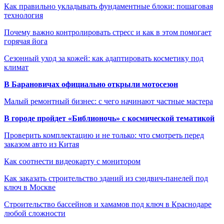
Как правильно укладывать фундаментные блоки: пошаговая
технология
Почему важно контролировать стресс и как в этом помогает
горячая йога
Сезонный уход за кожей: как адаптировать косметику под
климат
В Барановичах официально открыли мотосезон
Малый ремонтный бизнес: с чего начинают частные мастера
В городе пройдет «Библионочь» с космической тематикой
Проверить комплектацию и не только: что смотреть перед
заказом авто из Китая
Как соотнести видеокарту с монитором
Как заказать строительство зданий из сэндвич-панелей под
ключ в Москве
Строительство бассейнов и хамамов под ключ в Краснодаре
любой сложности