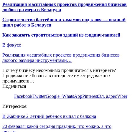
Реализация масштабных проектов продвижения бизнесов
любого размера в Беларуси
Строительство бассейнов и хамамов под ключ — полный
цикл работ в Беларуси
Как заказать строительство зданий из сэндвич-панелей
В фокусе
Реализация масштабных проектов продвижения бизнесов
любого размера инструментами…
Почему бизнесу необходимо продвигаться в интернете?
Продвижение бизнеса в интернете имеет ряд важных
преимуществ…
Поделиться
Facebook
Twitter
Google+
WhatsApp
Pinterest
Эл. адрес
Viber
Интересное:
В Жабинке 2-летний ребёнок выпал с балкона
20 февраля: какой сегодня праздник, что можно, а что
нельзя…