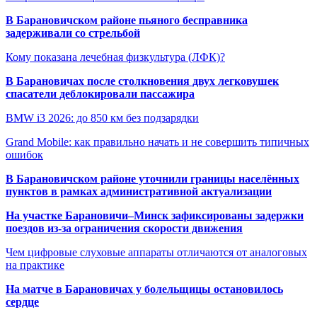
В Барановичском районе пьяного бесправника
задерживали со стрельбой
Кому показана лечебная физкультура (ЛФК)?
В Барановичах после столкновения двух легковушек
спасатели деблокировали пассажира
BMW i3 2026: до 850 км без подзарядки
Grand Mobile: как правильно начать и не совершить типичных
ошибок
В Барановичском районе уточнили границы населённых
пунктов в рамках административной актуализации
На участке Барановичи–Минск зафиксированы задержки
поездов из-за ограничения скорости движения
Чем цифровые слуховые аппараты отличаются от аналоговых
на практике
На матче в Барановичах у болельщицы остановилось
сердце