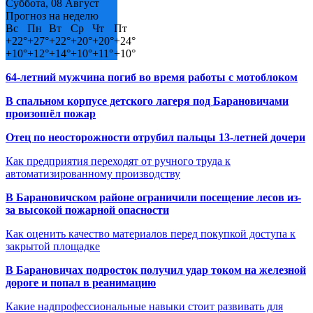
Суббота, 08 Август
Прогноз на неделю
Вс
Пн
Вт
Ср
Чт
Пт
+
22°
+
27°
+
22°
+
20°
+
20°
+
24°
+
10°
+
12°
+
14°
+
10°
+
11°
+
10°
64-летний мужчина погиб во время работы с мотоблоком
В спальном корпусе детского лагеря под Барановичами
произошёл пожар
Отец по неосторожности отрубил пальцы 13-летней дочери
Как предприятия переходят от ручного труда к
автоматизированному производству
В Барановичском районе ограничили посещение лесов из-
за высокой пожарной опасности
Как оценить качество материалов перед покупкой доступа к
закрытой площадке
В Барановичах подросток получил удар током на железной
дороге и попал в реанимацию
Какие надпрофессиональные навыки стоит развивать для