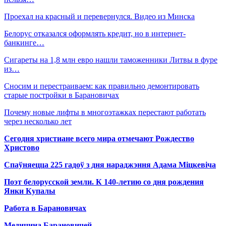
Проехал на красный и перевернулся. Видео из Минска
Белорус отказался оформлять кредит, но в интернет-
банкинге…
Сигареты на 1,8 млн евро нашли таможенники Литвы в фуре
из…
Сносим и перестраиваем: как правильно демонтировать
старые постройки в Барановичах
Почему новые лифты в многоэтажках перестают работать
через несколько лет
Сегодня христиане всего мира отмечают Рождество
Христово
Спаўняецца 225 гадоў з дня нараджэння Адама Міцкевіча
Поэт белорусской земли. К 140-летию со дня рождения
Янки Купалы
Работа в Барановичах
Медицина Барановичей