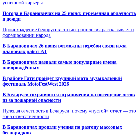
успешной карьеры
Погода в Барановичах на 25 июня: переменная облачность
и дожди
Происхождение белорусов: что антропология рассказывает о
формировании народа
В Барановичах 26 июня возможны перебои связи из-за
плановых работ A1
В Барановичах назвали самые популярные имена
новорождённых
В районе Гати пройдёт крупный мото-музыкальный
фестиваль MotoFestWest 2026
В Беларуси сохраняются ограничения на посещение лесов
из-за пожарной опасности
Нулевая отчетность в Беларуси: почему «пустой» отчет — это
зона ответственности
В Барановичах прошли учения по разгону массовых
беспорядков