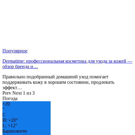
Популярное
Dermatime: профессиональная косметика для ухода за кожей —
обзор бренда и…
Правильно подобранный домашний уход помогает
поддерживать кожу в хорошем состоянии, продлевать
эффект…
Prev
Next
1 из 3
Погода
+
20
°
C
H:
+
20°
L:
+
12°
Барановичи