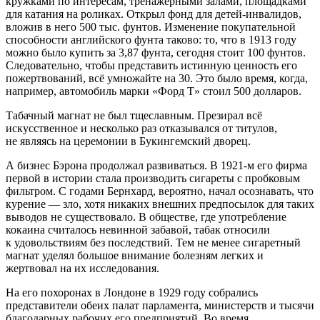
кружками по интересам, тренажерными залами, площадками
для катания на роликах. Открыл фонд для детей-инвалидов,
вложив в него 500 тыс. фунтов. Изменение покупательной
способности английского фунта таково: то, что в 1913 году
можно было купить за 3,87 фунта, сегодня стоит 100 фунтов.
Следовательно, чтобы представить истинную ценность его
пожертвований, всё умножайте на 30. Это было время, когда,
например, автомобиль марки «Форд Т» стоил 500 долларов.
Табачный магнат не был тщеславным. Презирал всё
искусственное и несколько раз отказывался от титулов,
не являясь на церемонии в Букингемский дворец.
А бизнес Бэрона продолжал развиваться. В 1921-м его фирма
первой в истории стала производить сигареты с пробковым
фильтром. С годами Бернхард, вероятно, начал осознавать, что
курение — зло, хотя никаких внешних предпосылок для таких
выводов не существовало. В обществе, где употребление
кокаина считалось невинной забавой, табак относили
к удовольствиям без последствий. Тем не менее сигаретный
магнат уделял большое внимание болезням легких и
жертвовал на их исследования.
На его похоронах в Лондоне в 1929 году собрались
представители обеих палат парламента, министерств и тысячи
благодарных рабочих его предприятий. Во время