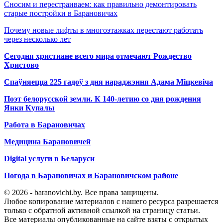
Сносим и перестраиваем: как правильно демонтировать
старые постройки в Барановичах
Почему новые лифты в многоэтажках перестают работать
через несколько лет
Сегодня христиане всего мира отмечают Рождество
Христово
Спаўняецца 225 гадоў з дня нараджэння Адама Міцкевіча
Поэт белорусской земли. К 140-летию со дня рождения
Янки Купалы
Работа в Барановичах
Медицина Барановичей
Digital услуги в Беларуси
Погода в Барановичах и Барановичском районе
© 2026 - baranovichi.by. Все права защищены.
Любое копирование материалов с нашего ресурса разрешается
только с обратной активной ссылкой на страницу статьи.
Все материалы опубликованные на сайте взяты с открытых