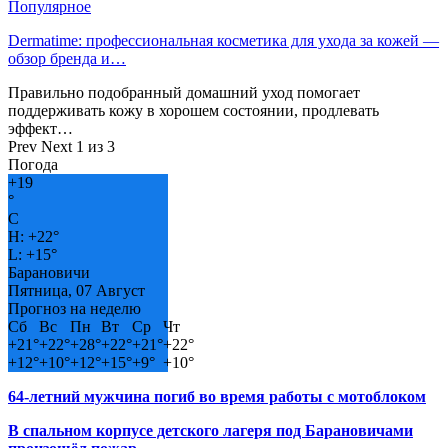
Популярное
Dermatime: профессиональная косметика для ухода за кожей —
обзор бренда и…
Правильно подобранный домашний уход помогает
поддерживать кожу в хорошем состоянии, продлевать
эффект…
Prev
Next
1 из 3
Погода
+
19
°
C
H:
+
22°
L:
+
15°
Барановичи
Пятница, 07 Август
Прогноз на неделю
Сб
Вс
Пн
Вт
Ср
Чт
+
21°
+
22°
+
28°
+
22°
+
21°
+
22°
+
12°
+
10°
+
12°
+
15°
+
9°
+
10°
64-летний мужчина погиб во время работы с мотоблоком
В спальном корпусе детского лагеря под Барановичами