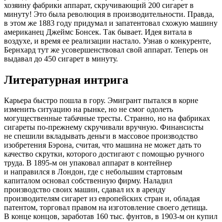
хозяину фабрики аппарат, скручивающий 200 сигарет в
минуту! Это была революция в производительности. Правда,
в этом же 1883 году придумал и запатентовал схожую машину
американец Джеймс Бонсек. Так бывает. Идея витала в
воздухе, и время ее реализации настало. Узнав о конкуренте,
Бернхард тут же усовершенствовал свой аппарат. Теперь он
выдавал до 450 сигарет в минуту.
Литературная интрига
Карьера быстро пошла в гору. Эмигрант пытался в корне
изменить ситуацию на рынке, но не смог одолеть
могущественные табачные тресты. Странно, но на фабриках
сигареты по-прежнему скручивали вручную. Финансисты
не спешили вкладывать деньги в массовое производство
изобретения Бэрона, считая, что машина не может дать то
качество скрутки, которого достигают с помощью ручного
труда. В 1895-м он упаковал аппарат в контейнер
и направился в Лондон, где с небольшим стартовым
капиталом основал собственную фирму. Наладил
производство своих машин, сдавал их в аренду
производителям сигарет из европейских стран и, обладая
патентом, торговал правом на изготовление своего детища.
В конце концов, заработав 160 тыс. фунтов, в 1903-м он купил