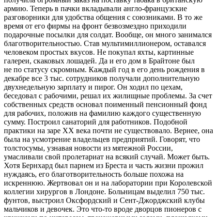
армию. Теперь в пачки вкладывали англо-французские
разговорники для удобства общения с союзниками. В то же
время от его фирмы на фронт безвозмездно приходили
подарочные посылки для солдат. Вообще, он много занимался
благотворительностью. Став мультимиллионером, оставался
человеком простых вкусов. Не покупал яхты, картинные
галереи, скаковых лошадей. Да и его дом в Брайтоне был
не по статусу скромным. Каждый год в его день рождения в
декабре все 3 тыс. сотрудников получали дополнительную
двухнедельную зарплату и пирог. Он ходил по цехам,
беседовал с рабочими, решал их жилищные проблемы. За счет
собственных средств основал поименный пенсионный фонд
для рабочих, положив на фамилию каждого существенную
сумму. Построил санаторий для работников. Подобной
практики на заре ХХ века почти не существовало. Вернее, она
была на усмотрение владельцев предприятий. Говорят, что
толстосумы, узнавая новости из мятежной России,
умасливали свой пролетариат на всякий случай. Может быть.
Хотя Бернхард был парнем из Бреста и часть жизни прожил
нуждаясь, его благотворительность больше похожа на
искреннюю. Жертвовал он и на лаборатории при Королевской
коллегии хирургов в Лондоне. Больницам выделил 750 тыс.
фунтов, выстроил Оксфордский и Сент-Джорджский клубы
мальчиков и девочек. Это что-то вроде дворцов пионеров с