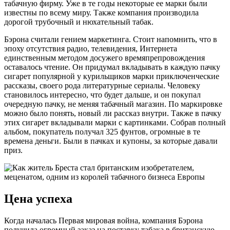
табачную фирму. Уже в те годы некоторые ее марки были
известны по всему миру. Также компания производила
дорогой трубочный и нюхательный табак.
Бэрона считали гением маркетинга. Стоит напомнить, что в
эпоху отсутствия радио, телевидения, Интернета
единственным методом досужего времяпрепровождения
оставалось чтение. Он придумал вкладывать в каждую пачку
сигарет популярной у курильщиков марки приключенческие
рассказы, своего рода литературные сериалы. Человеку
становилось интересно, что будет дальше, и он покупал
очередную пачку, не меняя табачный магазин. По маркировке
можно было понять, новый ли рассказ внутри. Также в пачку
этих сигарет вкладывали марки с картинками. Собрав полный
альбом, покупатель получал 325 фунтов, огромные в те
времена деньги. Были в пачках и купоны, за которые давали
приз.
Цена успеха
Когда началась Первая мировая война, компания Бэрона
получила огромный заказ на поставку табака в британскую