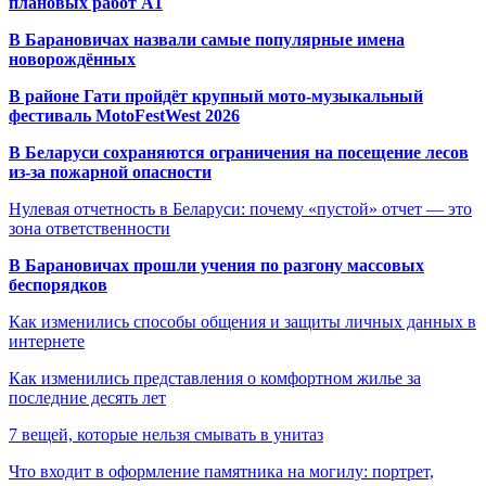
плановых работ A1
В Барановичах назвали самые популярные имена
новорождённых
В районе Гати пройдёт крупный мото-музыкальный
фестиваль MotoFestWest 2026
В Беларуси сохраняются ограничения на посещение лесов
из-за пожарной опасности
Нулевая отчетность в Беларуси: почему «пустой» отчет — это
зона ответственности
В Барановичах прошли учения по разгону массовых
беспорядков
Как изменились способы общения и защиты личных данных в
интернете
Как изменились представления о комфортном жилье за
последние десять лет
7 вещей, которые нельзя смывать в унитаз
Что входит в оформление памятника на могилу: портрет,