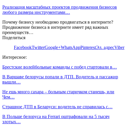
Реализация масштабных проектов продвижения бизнесов
любого размера инструментами…
Почему бизнесу необходимо продвигаться в интернете?
Продвижение бизнеса в интернете имеет ряд важных
преимуществ…
Поделиться
Facebook
Twitter
Google+
WhatsApp
Pinterest
Эл. адрес
Viber
Интересное:
Брестские волейбольные команды с побед стартовали в…
В Варшаве белорусы попали в ДТП. Водитель и пассажир
вышли…
Не ешь много сахара – больным старичком станешь, или
Чем…
Страшное ДТП в Беларуси: водитель не справилась с…
В Польше белоруса на Ferrari оштрафовали на 5 тысяч
злотых…