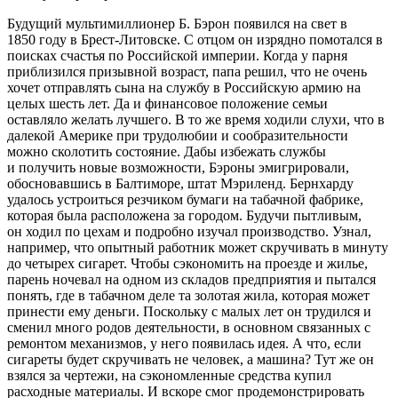
Будущий мультимиллионер Б. Бэрон появился на свет в
1850 году в Брест-Литовске. С отцом он изрядно помотался в
поисках счастья по Российской империи. Когда у парня
приблизился призывной возраст, папа решил, что не очень
хочет отправлять сына на службу в Российскую армию на
целых шесть лет. Да и финансовое положение семьи
оставляло желать лучшего. В то же время ходили слухи, что в
далекой Америке при трудолюбии и сообразительности
можно сколотить состояние. Дабы избежать службы
и получить новые возможности, Бэроны эмигрировали,
обосновавшись в Балтиморе, штат Мэриленд. Бернхарду
удалось устроиться резчиком бумаги на табачной фабрике,
которая была расположена за городом. Будучи пытливым,
он ходил по цехам и подробно изучал производство. Узнал,
например, что опытный работник может скручивать в минуту
до четырех сигарет. Чтобы сэкономить на проезде и жилье,
парень ночевал на одном из складов предприятия и пытался
понять, где в табачном деле та золотая жила, которая может
принести ему деньги. Поскольку с малых лет он трудился и
сменил много родов деятельности, в основном связанных с
ремонтом механизмов, у него появилась идея. А что, если
сигареты будет скручивать не человек, а машина? Тут же он
взялся за чертежи, на сэкономленные средства купил
расходные материалы. И вскоре смог продемонстрировать