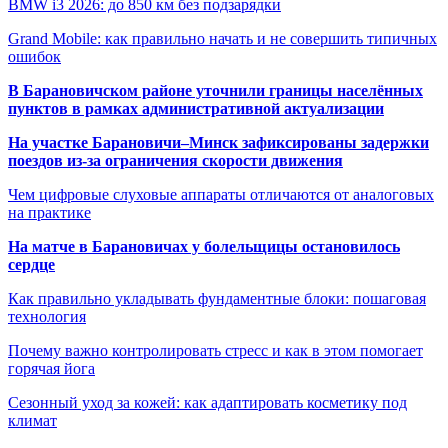
BMW i3 2026: до 850 км без подзарядки
Grand Mobile: как правильно начать и не совершить типичных
ошибок
В Барановичском районе уточнили границы населённых
пунктов в рамках административной актуализации
На участке Барановичи–Минск зафиксированы задержки
поездов из-за ограничения скорости движения
Чем цифровые слуховые аппараты отличаются от аналоговых
на практике
На матче в Барановичах у болельщицы остановилось
сердце
Как правильно укладывать фундаментные блоки: пошаговая
технология
Почему важно контролировать стресс и как в этом помогает
горячая йога
Сезонный уход за кожей: как адаптировать косметику под
климат