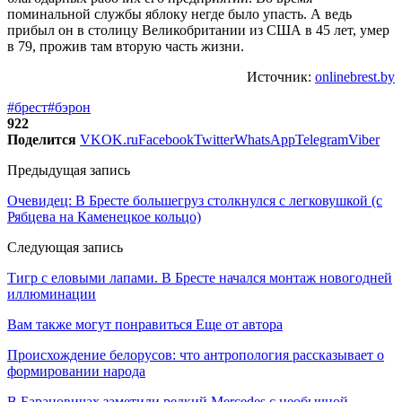
поминальной службы яблоку негде было упасть. А ведь
прибыл он в столицу Великобритании из США в 45 лет, умер
в 79, прожив там вторую часть жизни.
Источник:
onlinebrest.by
#брест
#бэрон
922
Поделится
VK
OK.ru
Facebook
Twitter
WhatsApp
Telegram
Viber
Предыдущая запись
Очевидец: В Бресте большегруз столкнулся с легковушкой (с
Рябцева на Каменецкое кольцо)
Следующая запись
Тигр с еловыми лапами. В Бресте начался монтаж новогодней
иллюминации
Вам также могут понравиться
Еще от автора
Происхождение белорусов: что антропология рассказывает о
формировании народа
В Барановичах заметили редкий Mercedes с необычной