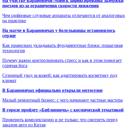
На участке Барановичи–Минск зафиксированы задержки
поездов из-за ограничения скорости движения
Чем цифровые слуховые аппараты отличаются от аналоговых
на практике
На матче в Барановичах у болельщицы остановилось
сердце
Как правильно укладывать фундаментные блоки: пошаговая
технология
Почему важно контролировать стресс и как в этом помогает
горячая йога
Сезонный уход за кожей: как адаптировать косметику под
климат
В Барановичах официально открыли мотосезон
Малый ремонтный бизнес: с чего начинают частные мастера
В городе пройдет «Библионочь» с космической тематикой
Проверить комплектацию и не только: что смотреть перед
заказом авто из Китая