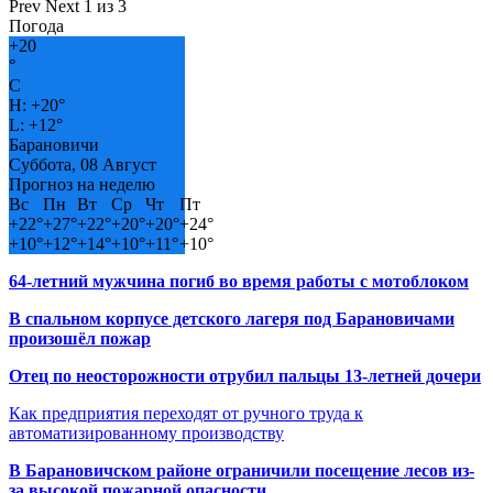
Prev
Next
1 из 3
Погода
+
20
°
C
H:
+
20°
L:
+
12°
Барановичи
Суббота, 08 Август
Прогноз на неделю
Вс
Пн
Вт
Ср
Чт
Пт
+
22°
+
27°
+
22°
+
20°
+
20°
+
24°
+
10°
+
12°
+
14°
+
10°
+
11°
+
10°
64-летний мужчина погиб во время работы с мотоблоком
В спальном корпусе детского лагеря под Барановичами
произошёл пожар
Отец по неосторожности отрубил пальцы 13-летней дочери
Как предприятия переходят от ручного труда к
автоматизированному производству
В Барановичском районе ограничили посещение лесов из-
за высокой пожарной опасности