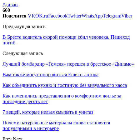
#диван
660
Поделится
VK
OK.ru
Facebook
Twitter
WhatsApp
Telegram
Viber
Предыдущая запись
В Бресте водитель скорой помощи сбил человека. Пешеход
погиб
Следующая запись
Лучший бомбардир «Гомеля» перешел в брестское «Динамо»
Вам также могут понравиться
Еще от автора
Как объединить кухню и гостиную без визуального хаоса
Как изменились представления о комфортном жилье за
последние десять лет
7 вещей, которые нельзя смывать в унитаз
Почему натуральные материалы снова становятся
популярными в интерьере
Prev
Next