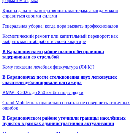
форматом отдыха
Крыша дала течь: когда звонить мастерам, а когда можно
справиться своими силами
Генеральная уборка: когда пора вызвать профессионалов
Косметический ремонт или капитальный переворот: как
выбрать масштаб работ в своей квартире
В Барановичском районе пьяного бесправника
задерживали со стрельбой
Кому показана лечебная физкультура (ЛФК)?
В Барановичах после столкновения двух легковушек
спасатели деблокировали пассажира
BMW i3 2026: до 850 км без подзарядки
Grand Mobile: как правильно начать и не совершить типичных
ошибок
В Барановичском районе уточнили границы населённых
пунктов в рамках административной актуализации