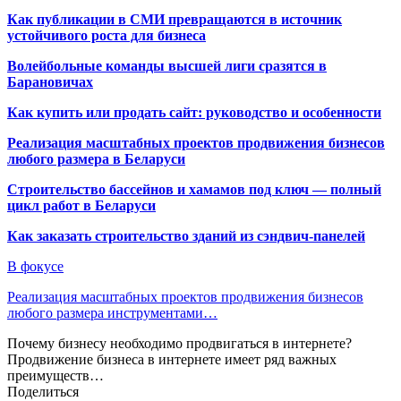
Как публикации в СМИ превращаются в источник
устойчивого роста для бизнеса
Волейбольные команды высшей лиги сразятся в
Барановичах
Как купить или продать сайт: руководство и особенности
Реализация масштабных проектов продвижения бизнесов
любого размера в Беларуси
Строительство бассейнов и хамамов под ключ — полный
цикл работ в Беларуси
Как заказать строительство зданий из сэндвич-панелей
В фокусе
Реализация масштабных проектов продвижения бизнесов
любого размера инструментами…
Почему бизнесу необходимо продвигаться в интернете?
Продвижение бизнеса в интернете имеет ряд важных
преимуществ…
Поделиться