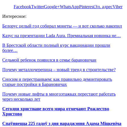
Facebook
Twitter
Google+
WhatsApp
Pinterest
Эл. адрес
Viber
Интересное:
Белорус целый год собирал монеты — и вот сколько накопил
Казус на презентации Lada Aura. Премиальная новинка не…
В Брестской области полный курс вакцинации прошли
более…
Седьмой ребенок появился в семье барановичан
Почему металлочерепица – новый тренд в строительстве?
Сносим и перестраиваем: как правильно демонтировать
старые постройки в Барановичах
Почему новые лифты в многоэтажках перестают работать
через несколько лет
Сегодня христиане всего мира отмечают Рождество
Христово
Спаўняецца 225 гадоў з дня нараджэння Адама Міцкевіча