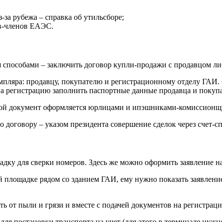
за рубежа – справка об утильсборе;
в-членов ЕАЭС.
способами – заключить договор купли-продажи с продавцом либ
мпляра: продавцу, покупателю и регистрационному отделу ГАИ. 
на регистрацию заполнить паспортные данные продавца и покупат
Такой документ оформляется юрлицами и ипэшниками-комиссионщ
по договору – указом президента совершение сделок через счет-с
дку для сверки номеров. Здесь же можно оформить заявление на
 площадке рядом со зданием ГАИ, ему нужно показать заявление
ь от пыли и грязи и вместе с подачей документов на регистраци
ля постановки транспорта на учет (для этого в терминале нужно 