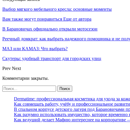
Выбор мягкого мебельного кресла: основные моменты
Вам также могут понравиться
Еще от автора
В Барановичах официально открыли мотосезон
Реечный домкрат: как выбрать надежного помощника и не пол
МАЗ или КАМАЗ: Что выбрать?
Скутеры: удобный транспорт для городских улиц
Prev
Next
Комментарии закрыты.
Dermatime: профессиональная косметика для ухода за кож
Как совмещать работу, учёбу и профессиональное развити
В спальном корпусе детского лагеря под Барановичами 
Как разумно использовать имущество, которое временно
Как ведущий делает Мафию интереснее на корпоративе 