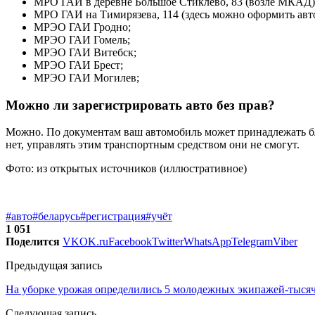
МРО ГАИ в деревне Большое Стиклево, 83 (возле МКАД)
МРО ГАИ на Тимирязева, 114 (здесь можно оформить авто
МРЭО ГАИ Гродно;
МРЭО ГАИ Гомель;
МРЭО ГАИ Витебск;
МРЭО ГАИ Брест;
МРЭО ГАИ Могилев;
Можно ли зарегистрировать авто без прав?
Можно. По документам ваш автомобиль может принадлежать бли
нет, управлять этим транспортным средством они не смогут.
Фото: из открытых источников (иллюстративное)
#авто
#беларусь
#регистрация
#учёт
1 051
Поделится
VK
OK.ru
Facebook
Twitter
WhatsApp
Telegram
Viber
Предыдущая запись
На уборке урожая определились 5 молодежных экипажей-тыся
Следующая запись