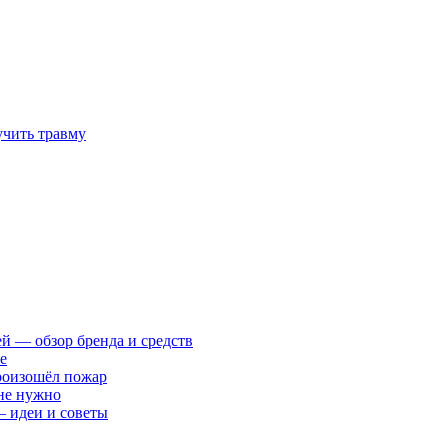
учить травму
ей — обзор бренда и средств
е
произошёл пожар
 не нужно
— идеи и советы