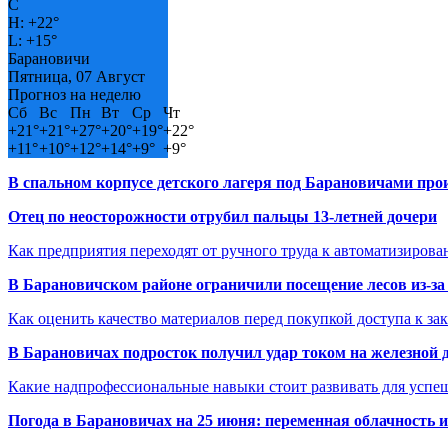
C
H:
+
22°
L:
+
15°
Барановичи
Пятница, 07 Август
Прогноз на неделю
Сб
Вс
Пн
Вт
Ср
Чт
+
21°
+
21°
+
27°
+
20°
+
19°
+
22°
+
11°
+
10°
+
12°
+
14°
+
9°
+
9°
В спальном корпусе детского лагеря под Барановичами пр
Отец по неосторожности отрубил пальцы 13-летней дочери
Как предприятия переходят от ручного труда к автоматизиров
В Барановичском районе ограничили посещение лесов из-з
Как оценить качество материалов перед покупкой доступа к з
В Барановичах подросток получил удар током на железной 
Какие надпрофессиональные навыки стоит развивать для успе
Погода в Барановичах на 25 июня: переменная облачность 