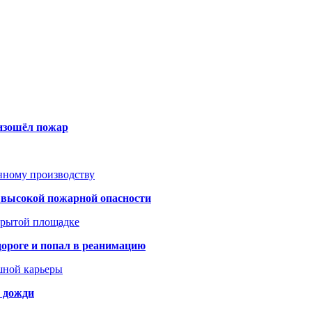
оизошёл пожар
анному производству
а высокой пожарной опасности
акрытой площадке
дороге и попал в реанимацию
шной карьеры
и дожди