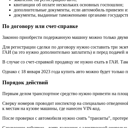
квитанции об оплате нескольких основных госпошлин;
дополнительные документы, если автомобиль привезен из-
документы, выданные таможенными органами государст
По договору или счет-справке
Законно приобрести подержанную машину можно только двумя 
Для регистрации сделки по договору нужно составить три экзе
ГАИ (за это нужно дополнительно заплатить) и перед подачей 
В случае со счет-справкой продавцу не нужно ехать в ГАИ. 
Однако с 18 января 2023 года купить авто можно будет только 
Порядок действий
Первым делом транспортное средство нужно привезти на площа
Сверку номеров проводит инспектор на специально отведенной
к местам на кузове машины, где нанесен VIN-код.
После проверки с автомобиля нужно снять "транзиты", протерет
Следующее действие – взять талончик с электронной очередью д