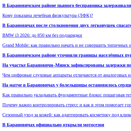
В Барановичском районе пьяного бесправника задерживали 
Кому показана лечебная физкультура (ЛФК)?
В Барановичах после столкновения двух легковушек спаса
BMW i3 2026: до 850 км без подзарядки
Grand Mobile: как правильно начать и не совершить типичных
В Барановичском районе уточнили границы населённых пу
На участке Барановичи–Минск зафиксированы задержки пое
Чем цифровые слуховые аппараты отличаются от аналоговых н
На матче в Барановичах у болельщицы остановилось сердц
Как правильно укладывать фундаментные блоки: пошаговая те
Почему важно контролировать стресс и как в этом помогает гор
Сезонный уход за кожей: как адаптировать косметику под клим
В Барановичах официально открыли мотосезон