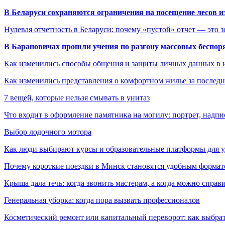
В Беларуси сохраняются ограничения на посещение лесов и
Нулевая отчетность в Беларуси: почему «пустой» отчет — это 
В Барановичах прошли учения по разгону массовых беспор
Как изменились способы общения и защиты личных данных в 
Как изменились представления о комфортном жилье за последни
7 вещей, которые нельзя смывать в унитаз
Что входит в оформление памятника на могилу: портрет, надпис
Выбор лодочного мотора
Как люди выбирают курсы и образовательные платформы для 
Почему короткие поездки в Минск становятся удобным формат
Крыша дала течь: когда звонить мастерам, а когда можно справ
Генеральная уборка: когда пора вызвать профессионалов
Косметический ремонт или капитальный переворот: как выбрат