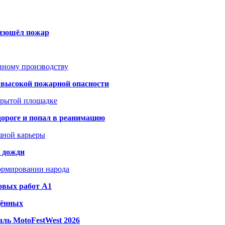
оизошёл пожар
анному производству
а высокой пожарной опасности
акрытой площадке
дороге и попал в реанимацию
шной карьеры
и дожди
формировании народа
овых работ A1
дённых
ль MotoFestWest 2026