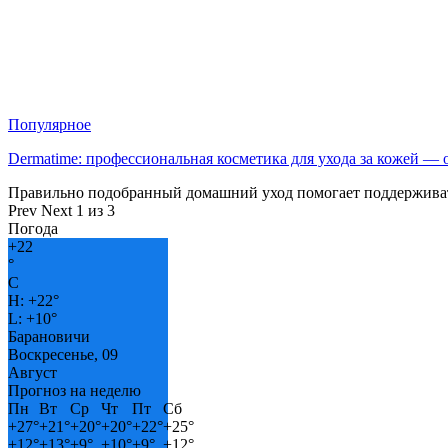
Популярное
Dermatime: профессиональная косметика для ухода за кожей —
Правильно подобранный домашний уход помогает поддерживат
Prev
Next
1 из 3
Погода
+
22
°
C
H:
+
22°
L:
+
10°
Барановичи
Воскресенье, 09
Август
Прогноз на неделю
Пн
Вт
Ср
Чт
Пт
Сб
+
27°
+
21°
+
20°
+
20°
+
22°
+
25°
+
12°
+
13°
+
9°
+
10°
+
9°
+
12°