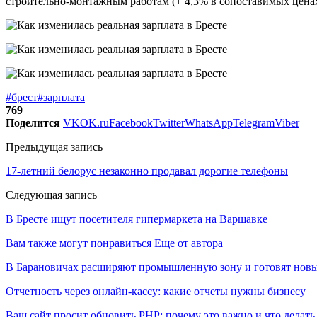
строительно-монтажным работам (+ 4,3% в сопоставимых ценах
#брест
#зарплата
769
Поделится
VK
OK.ru
Facebook
Twitter
WhatsApp
Telegram
Viber
Предыдущая запись
17-летний белорус незаконно продавал дорогие телефоны
Следующая запись
В Бресте ищут посетителя гипермаркета на Варшавке
Вам также могут понравиться
Еще от автора
В Барановичах расширяют промышленную зону и готовят новы
Отчетность через онлайн-кассу: какие отчеты нужны бизнесу
Ваш сайт просит обновить PHP: почему это важно и что делать