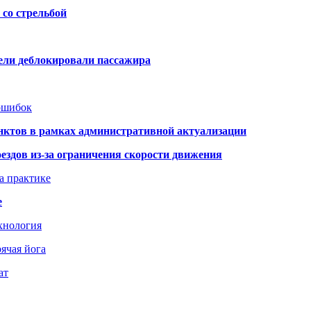
со стрельбой
тели деблокировали пассажира
 ошибок
нктов в рамках административной актуализации
здов из-за ограничения скорости движения
а практике
е
хнология
ячая йога
ат