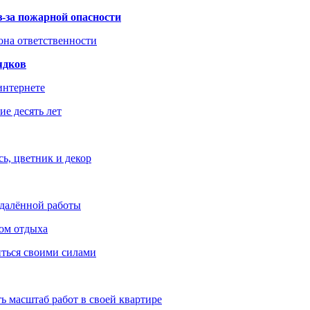
з-за пожарной опасности
зона ответственности
ядков
интернете
е десять лет
ь, цветник и декор
удалённой работы
ом отдыха
иться своими силами
ь масштаб работ в своей квартире