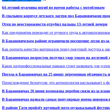
64-летний мужчина погиб во время работы с мотоблоком
В спальном корпусе детского лагеря под Барановичами пр
Отец по неосторожности отрубил пальцы 13-летней дочери
Как предприятия переходят от ручного труда к автоматизиров
В Барановичском районе ограничили посещение лесов из-з
Как оценить качество материалов перед покупкой доступа к з
В Барановичах подросток получил удар током на железной 
Какие надпрофессиональные навыки стоит развивать для успе
Погода в Барановичах на 25 июня: переменная облачность 
Происхождение белорусов: что антропология рассказывает о 
В Барановичах 26 июня возможны перебои связи из-за план
В Барановичах назвали самые популярные имена новорож
В районе Гати пройдёт крупный мото-музыкальный фестива