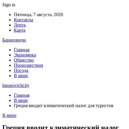
Sign in
Пятница, 7 августа, 2026
Контакты
Лента
Карта
Барановичи
Главная
Экономика
Общество
Происшествия
Погода
В мире
baranovichi.by
Главная
В мире
Греция вводит климатический налог для туристов
В мире
Греция вводит климатический налог