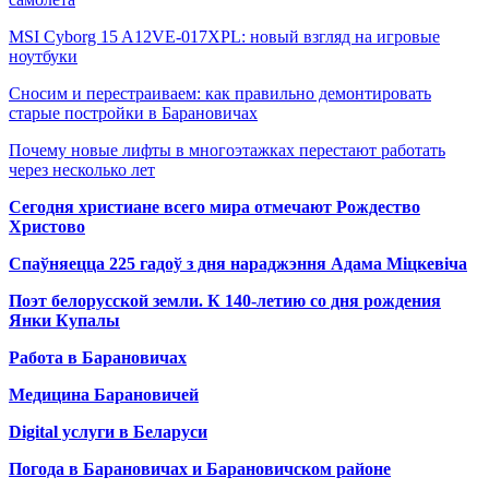
MSI Cyborg 15 A12VE-017XPL: новый взгляд на игровые
ноутбуки
Сносим и перестраиваем: как правильно демонтировать
старые постройки в Барановичах
Почему новые лифты в многоэтажках перестают работать
через несколько лет
Сегодня христиане всего мира отмечают Рождество
Христово
Спаўняецца 225 гадоў з дня нараджэння Адама Міцкевіча
Поэт белорусской земли. К 140-летию со дня рождения
Янки Купалы
Работа в Барановичах
Медицина Барановичей
Digital услуги в Беларуси
Погода в Барановичах и Барановичском районе