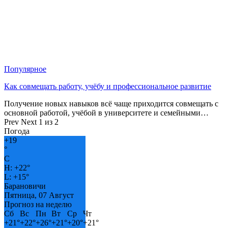
Популярное
Как совмещать работу, учёбу и профессиональное развитие
Получение новых навыков всё чаще приходится совмещать с
основной работой, учёбой в университете и семейными…
Prev
Next
1 из 2
Погода
+
19
°
C
H:
+
22°
L:
+
15°
Барановичи
Пятница, 07 Август
Прогноз на неделю
Сб
Вс
Пн
Вт
Ср
Чт
+
21°
+
22°
+
26°
+
21°
+
20°
+
21°