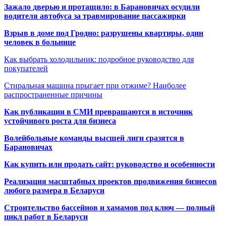
Зажало дверью и протащило: в Барановичах осудили
водителя автобуса за травмирование пассажирки
Взрыв в доме под Гродно: разрушены квартиры, один
человек в больнице
Как выбрать холодильник: подробное руководство для
покупателей
Стиральная машина прыгает при отжиме? Наиболее
распространенные причины
Как публикации в СМИ превращаются в источник
устойчивого роста для бизнеса
Волейбольные команды высшей лиги сразятся в
Барановичах
Как купить или продать сайт: руководство и особенности
Реализация масштабных проектов продвижения бизнесов
любого размера в Беларуси
Строительство бассейнов и хамамов под ключ — полный
цикл работ в Беларуси