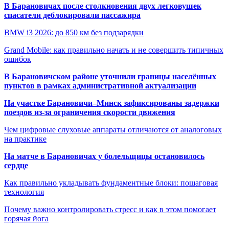
В Барановичах после столкновения двух легковушек
спасатели деблокировали пассажира
BMW i3 2026: до 850 км без подзарядки
Grand Mobile: как правильно начать и не совершить типичных
ошибок
В Барановичском районе уточнили границы населённых
пунктов в рамках административной актуализации
На участке Барановичи–Минск зафиксированы задержки
поездов из-за ограничения скорости движения
Чем цифровые слуховые аппараты отличаются от аналоговых
на практике
На матче в Барановичах у болельщицы остановилось
сердце
Как правильно укладывать фундаментные блоки: пошаговая
технология
Почему важно контролировать стресс и как в этом помогает
горячая йога