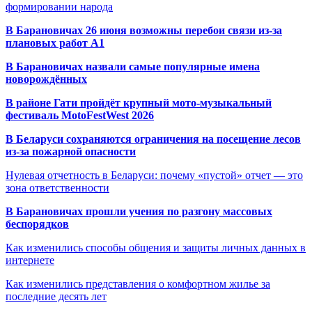
формировании народа
В Барановичах 26 июня возможны перебои связи из-за
плановых работ A1
В Барановичах назвали самые популярные имена
новорождённых
В районе Гати пройдёт крупный мото-музыкальный
фестиваль MotoFestWest 2026
В Беларуси сохраняются ограничения на посещение лесов
из-за пожарной опасности
Нулевая отчетность в Беларуси: почему «пустой» отчет — это
зона ответственности
В Барановичах прошли учения по разгону массовых
беспорядков
Как изменились способы общения и защиты личных данных в
интернете
Как изменились представления о комфортном жилье за
последние десять лет