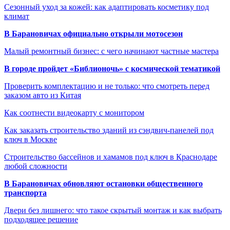
Сезонный уход за кожей: как адаптировать косметику под
климат
В Барановичах официально открыли мотосезон
Малый ремонтный бизнес: с чего начинают частные мастера
В городе пройдет «Библионочь» с космической тематикой
Проверить комплектацию и не только: что смотреть перед
заказом авто из Китая
Как соотнести видеокарту с монитором
Как заказать строительство зданий из сэндвич-панелей под
ключ в Москве
Строительство бассейнов и хамамов под ключ в Краснодаре
любой сложности
В Барановичах обновляют остановки общественного
транспорта
Двери без лишнего: что такое скрытый монтаж и как выбрать
подходящее решение