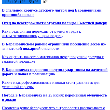
+
11°
+
10°
+
12°
+
15°
+
9°
+
10°
В спальном корпусе детского лагеря под Барановичами
произошёл пожар
Отец по неосторожности отрубил пальцы 13-летней дочери
Как предприятия переходят от ручного труда к
автоматизированному производству
В Барановичском районе ограничили посещение лесов из-
за высокой пожарной опасности
Как оценить качество материалов перед покупкой доступа к
закрытой площадке
В Барановичах подросток получил удар током на железной
дороге и попал в реанимацию
Какие надпрофессиональные навыки стоит развивать для
успешной карьеры
Погода в Барановичах на 25 июня: переменная облачность
и дожди
Происхождение белорусов: что антропология рассказывает о