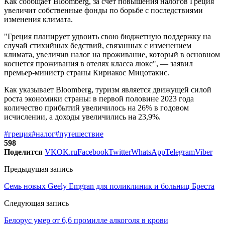
Как сообщает Bloomberg, за счет повышения налогов Греция
увеличит собственные фонды по борьбе с последствиями
изменения климата.
"Греция планирует удвоить свою бюджетную поддержку на
случай стихийных бедствий, связанных с изменением
климата, увеличив налог на проживание, который в основном
коснется проживания в отелях класса люкс", — заявил
премьер-министр страны Кириакос Мицотакис.
Как указывает Bloomberg, туризм является движущей силой
роста экономики страны: в первой половине 2023 года
количество прибытий увеличилось на 26% в годовом
исчислении, а доходы увеличились на 23,9%.
#греция
#налог
#путешествие
598
Поделится
VK
OK.ru
Facebook
Twitter
WhatsApp
Telegram
Viber
Предыдущая запись
Семь новых Geely Emgran для поликлиник и больниц Бреста
Следующая запись
Белорус умер от 6,6 промилле алкоголя в крови