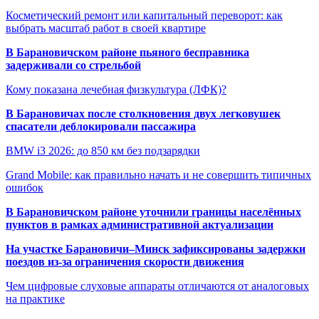
Косметический ремонт или капитальный переворот: как
выбрать масштаб работ в своей квартире
В Барановичском районе пьяного бесправника
задерживали со стрельбой
Кому показана лечебная физкультура (ЛФК)?
В Барановичах после столкновения двух легковушек
спасатели деблокировали пассажира
BMW i3 2026: до 850 км без подзарядки
Grand Mobile: как правильно начать и не совершить типичных
ошибок
В Барановичском районе уточнили границы населённых
пунктов в рамках административной актуализации
На участке Барановичи–Минск зафиксированы задержки
поездов из-за ограничения скорости движения
Чем цифровые слуховые аппараты отличаются от аналоговых
на практике