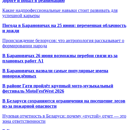
дороге и попал в реанимацию
Какие надпрофессиональные навыки стоит развивать для
успешной карьеры
Погода в Барановичах на 25 июня: переменная облачность
и дожди
Происхождение белорусов: что антропология рассказывает о
формировании народа
В Барановичах 26 июня возможны перебои связи из-за
плановых работ A1
В Барановичах назвали самые популярные имена
новорождённых
В районе Гати пройдёт крупный мото-музыкальный
фестиваль MotoFestWest 2026
В Беларуси сохраняются ограничения на посещение лесов
из-за пожарной опасности
Нулевая отчетность в Беларуси: почему «пустой» отчет — это
зона ответственности