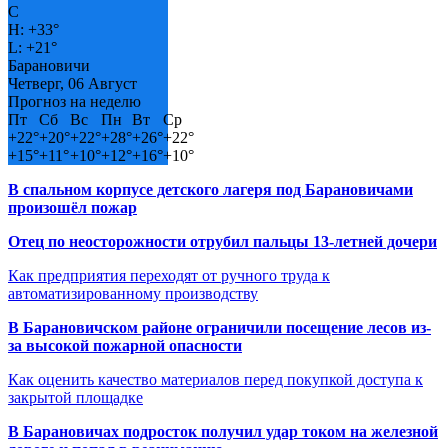
C
H:
+
33°
L:
+
21°
Барановичи
Четверг, 06 Август
Прогноз на неделю
Пт
Сб
Вс
Пн
Вт
Ср
+
22°
+
20°
+
22°
+
28°
+
26°
+
22°
+
15°
+
11°
+
10°
+
12°
+
16°
+
10°
В спальном корпусе детского лагеря под Барановичами
произошёл пожар
Отец по неосторожности отрубил пальцы 13-летней дочери
Как предприятия переходят от ручного труда к
автоматизированному производству
В Барановичском районе ограничили посещение лесов из-
за высокой пожарной опасности
Как оценить качество материалов перед покупкой доступа к
закрытой площадке
В Барановичах подросток получил удар током на железной