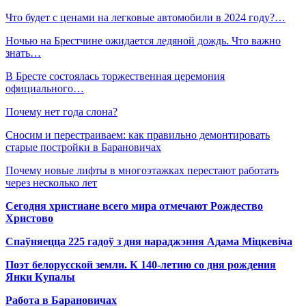
Что будет с ценами на легковые автомобили в 2024 году?…
Ночью на Брестчине ожидается ледяной дождь. Что важно
знать…
В Бресте состоялась торжественная церемония
официального…
Почему нет года слона?
Сносим и перестраиваем: как правильно демонтировать
старые постройки в Барановичах
Почему новые лифты в многоэтажках перестают работать
через несколько лет
Сегодня христиане всего мира отмечают Рождество
Христово
Спаўняецца 225 гадоў з дня нараджэння Адама Міцкевіча
Поэт белорусской земли. К 140-летию со дня рождения
Янки Купалы
Работа в Барановичах