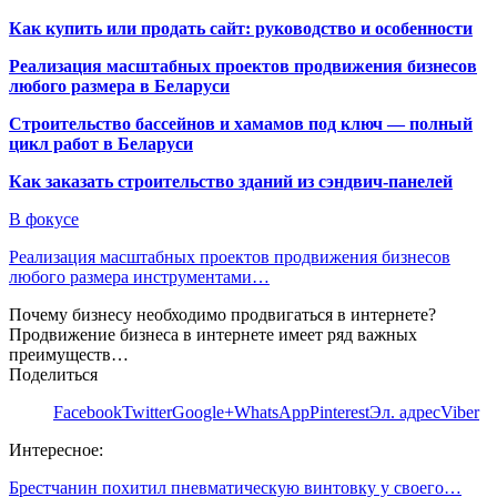
Как купить или продать сайт: руководство и особенности
Реализация масштабных проектов продвижения бизнесов
любого размера в Беларуси
Строительство бассейнов и хамамов под ключ — полный
цикл работ в Беларуси
Как заказать строительство зданий из сэндвич-панелей
В фокусе
Реализация масштабных проектов продвижения бизнесов
любого размера инструментами…
Почему бизнесу необходимо продвигаться в интернете?
Продвижение бизнеса в интернете имеет ряд важных
преимуществ…
Поделиться
Facebook
Twitter
Google+
WhatsApp
Pinterest
Эл. адрес
Viber
Интересное:
Брестчанин похитил пневматическую винтовку у своего…