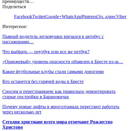
преимуществ…
Поделиться
Facebook
Twitter
Google+
WhatsApp
Pinterest
Эл. адрес
Viber
Интересное:
Пьяный водитель легковушки врезался в автобус с
пассажирами…
Что выбрать — ноутбук или все же нетбук?
«Оранжевый» уровень опасности объявлен в Бресте из-за…
Какие футбольные клубы стали самыми дорогими
Кто останется без горячей воды в Бресте
Сносим и перестраиваем: как правильно демонтировать
старые постройки в Барановичах
Почему новые лифты в многоэтажках перестают работать
через несколько лет
Сегодня христиане всего мира отмечают Рождество
Христово