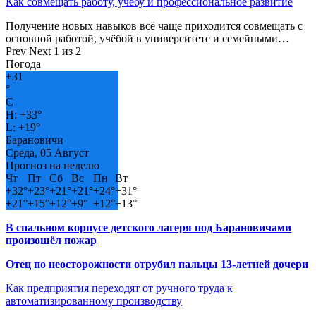
Как совмещать работу, учёбу и профессиональное развитие
Получение новых навыков всё чаще приходится совмещать с
основной работой, учёбой в университете и семейными…
Prev
Next
1 из 2
Погода
+
31
°
C
H:
+
33°
L:
+
19°
Барановичи
Среда, 05 Август
Прогноз на неделю
Чт
Пт
Сб
Вс
Пн
Вт
+
32°
+
23°
+
21°
+
21°
+
24°
+
31°
+
21°
+
15°
+
12°
+
9°
+
12°
+
13°
В спальном корпусе детского лагеря под Барановичами
произошёл пожар
Отец по неосторожности отрубил пальцы 13-летней дочери
Как предприятия переходят от ручного труда к
автоматизированному производству