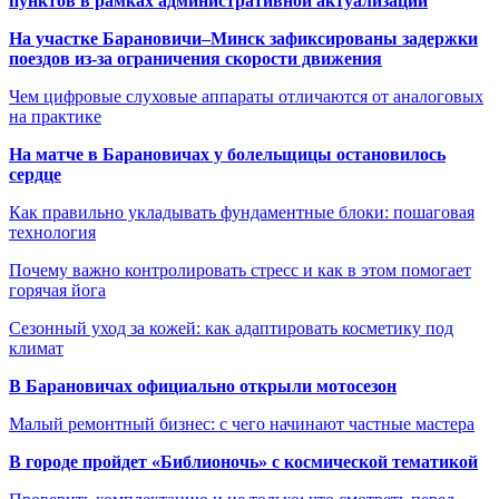
пунктов в рамках административной актуализации
На участке Барановичи–Минск зафиксированы задержки
поездов из-за ограничения скорости движения
Чем цифровые слуховые аппараты отличаются от аналоговых
на практике
На матче в Барановичах у болельщицы остановилось
сердце
Как правильно укладывать фундаментные блоки: пошаговая
технология
Почему важно контролировать стресс и как в этом помогает
горячая йога
Сезонный уход за кожей: как адаптировать косметику под
климат
В Барановичах официально открыли мотосезон
Малый ремонтный бизнес: с чего начинают частные мастера
В городе пройдет «Библионочь» с космической тематикой