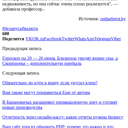
недвижимость, но она сейчас очень плохо реализуется", —
добавила профессор.-
Источник:
onlinebrest.by
#беларусь
#валюта
600
Поделится
VK
OK.ru
Facebook
Twitter
WhatsApp
Telegram
Viber
Предыдущая запись
Гороскоп на 20 — 26 июня. Близнецы увидят вещие сны, а
Скорпионы – дополнительную прибыль
Следующая запись
Обязательно ли идти к врачу, если укусил клещ?
Вам также могут понравиться
Еще от автора
В Барановичах расширяют промышленную зону и готовят
новые производства
Отчетность через онлайн-кассу: какие отчеты нужны бизнесу
Ваш сайт просит обновить PHP: почему это важно и что