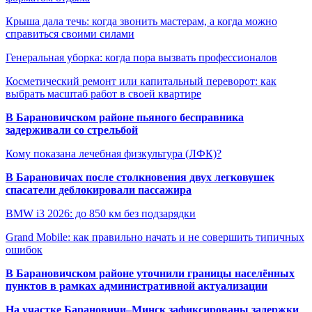
Крыша дала течь: когда звонить мастерам, а когда можно
справиться своими силами
Генеральная уборка: когда пора вызвать профессионалов
Косметический ремонт или капитальный переворот: как
выбрать масштаб работ в своей квартире
В Барановичском районе пьяного бесправника
задерживали со стрельбой
Кому показана лечебная физкультура (ЛФК)?
В Барановичах после столкновения двух легковушек
спасатели деблокировали пассажира
BMW i3 2026: до 850 км без подзарядки
Grand Mobile: как правильно начать и не совершить типичных
ошибок
В Барановичском районе уточнили границы населённых
пунктов в рамках административной актуализации
На участке Барановичи–Минск зафиксированы задержки