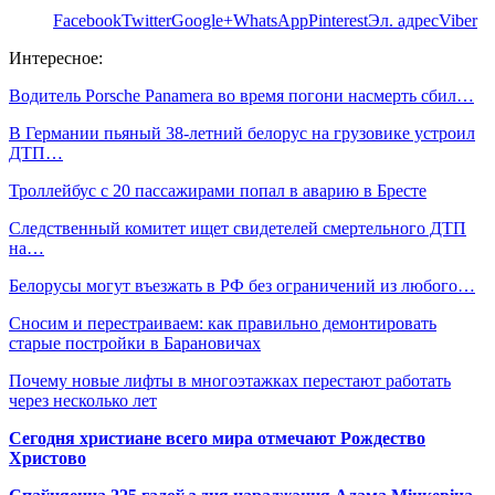
Facebook
Twitter
Google+
WhatsApp
Pinterest
Эл. адрес
Viber
Интересное:
Водитель Porsche Panamera во время погони насмерть сбил…
В Германии пьяный 38-летний белорус на грузовике устроил
ДТП…
Троллейбус с 20 пассажирами попал в аварию в Бресте
Следственный комитет ищет свидетелей смертельного ДТП
на…
Белорусы могут въезжать в РФ без ограничений из любого…
Сносим и перестраиваем: как правильно демонтировать
старые постройки в Барановичах
Почему новые лифты в многоэтажках перестают работать
через несколько лет
Сегодня христиане всего мира отмечают Рождество
Христово