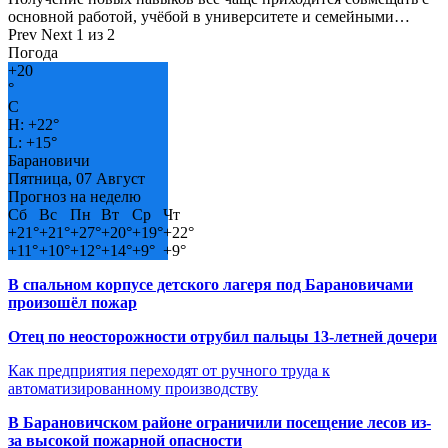
основной работой, учёбой в университете и семейными…
Prev
Next
1 из 2
Погода
+
20
°
C
H:
+
22°
L:
+
15°
Барановичи
Пятница, 07 Август
Прогноз на неделю
Сб
Вс
Пн
Вт
Ср
Чт
+
21°
+
21°
+
27°
+
20°
+
19°
+
22°
+
11°
+
10°
+
12°
+
14°
+
9°
+
9°
В спальном корпусе детского лагеря под Барановичами
произошёл пожар
Отец по неосторожности отрубил пальцы 13-летней дочери
Как предприятия переходят от ручного труда к
автоматизированному производству
В Барановичском районе ограничили посещение лесов из-
за высокой пожарной опасности