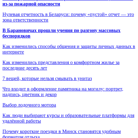
из-за пожарной опасности
Нулевая отчетность в Беларуси: почему «пустой» отчет — это
зона ответственности
В Барановичах прошли учения по разгону массовых
беспорядков
Как изменились способы общения и защиты личных данных в
интернете
Как изменились представления о комфортном жилье за
последние десять лет
7 вещей, которые нельзя смывать в унитаз
Что входит в оформление памятника на могилу: портрет,
надпись, цветник и декор
Выбор лодочного мотора
Как люди выбирают курсы и образовательные платформы для
удалённой работы
Почему короткие поездки в Минск становятся удобным
форматом отдыха