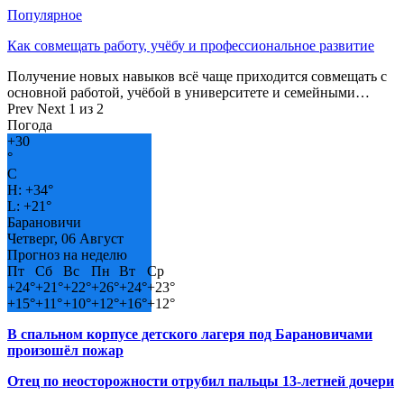
Популярное
Как совмещать работу, учёбу и профессиональное развитие
Получение новых навыков всё чаще приходится совмещать с
основной работой, учёбой в университете и семейными…
Prev
Next
1 из 2
Погода
+
30
°
C
H:
+
34°
L:
+
21°
Барановичи
Четверг, 06 Август
Прогноз на неделю
Пт
Сб
Вс
Пн
Вт
Ср
+
24°
+
21°
+
22°
+
26°
+
24°
+
23°
+
15°
+
11°
+
10°
+
12°
+
16°
+
12°
В спальном корпусе детского лагеря под Барановичами
произошёл пожар
Отец по неосторожности отрубил пальцы 13-летней дочери