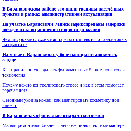
В Барановичском районе уточнили границы населённых
пунктов в рамках административной актуализации
На участке Барановичи–Минск зафиксированы задержки
поездов из-за ограничения скорости движения
Чем цифровые слуховые аппараты отличаются от аналоговых
на практике
На матче в Барановичах у болельщицы остановилось
сердце
Как правильно укладывать фундаментные блоки: пошаговая
технология
Почему важно контролировать стресс и как в этом помогает
горячая йога
Сезонный уход за кожей: как адаптировать косметику под
климат
В Барановичах официально открыли мотосезон
Малый ремонтный бизнес: с чего начинают частные мастера