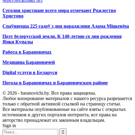
через несколько лет
Сегодня христиане всего мира отмечают Рождество
Христово
Спаўняецца 225 гадоў з дня нараджэння Адама Міцкевіча
Поэт белорусской земли. К 140-летию со дня рождения
Янки Купалы
Работа в Барановичах
Медицина Барановичей
Digital услуги в Беларуси
Погода в Барановичах и Барановичском районе
© 2026 - baranovichi.by. Все права защищены.
Любое копирование материалов с нашего ресурса разрешается
только с обратной активной ссылкой на страницу статьи.
Все материалы опубликованные на сайте взяты с открытых
источников и других порталов интернета, все права на
авторство принадлежат их законным владельцам.
Sign in