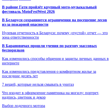
В районе Гати пройдёт крупный мото-музыкальный
фестиваль MotoFestWest 2026
В Беларуси сохраняются ограничения на посещение лесов
из-за пожарной опасности
Нулевая отчетность в Беларуси: почему «пустой» отчет — это
зона ответственности
В Барановичах прошли учения по разгону массовых
беспорядков
Как изменились способы общения и защиты личных данных в
интернете
Как изменились представления о комфортном жилье за
последние десять лет
7 вещей, которые нельзя смывать в унитаз
Что входит в оформление памятника на могилу: портрет,
надпись, цветник и декор
Выбор лодочного мотора