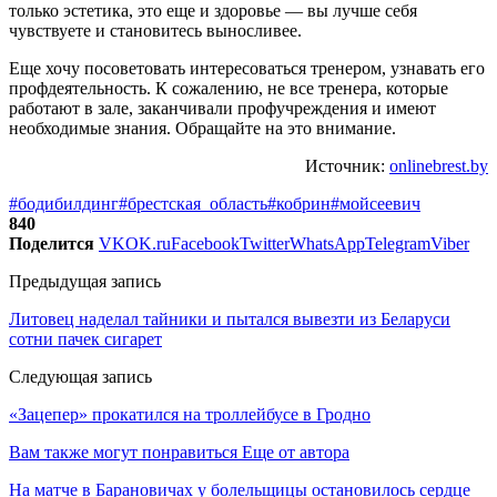
только эстетика, это еще и здоровье — вы лучше себя
чувствуете и становитесь выносливее.
Еще хочу посоветовать интересоваться тренером, узнавать его
профдеятельность. К сожалению, не все тренера, которые
работают в зале, заканчивали профучреждения и имеют
необходимые знания. Обращайте на это внимание.
Источник:
onlinebrest.by
#бодибилдинг
#брестская_область
#кобрин
#мойсеевич
840
Поделится
VK
OK.ru
Facebook
Twitter
WhatsApp
Telegram
Viber
Предыдущая запись
Литовец наделал тайники и пытался вывезти из Беларуси
сотни пачек сигарет
Следующая запись
«Зацепер» прокатился на троллейбусе в Гродно
Вам также могут понравиться
Еще от автора
На матче в Барановичах у болельщицы остановилось сердце