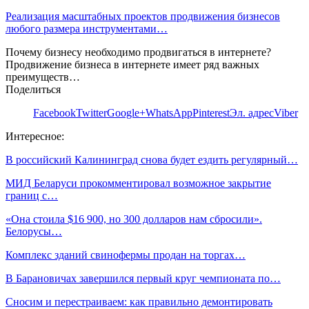
Реализация масштабных проектов продвижения бизнесов
любого размера инструментами…
Почему бизнесу необходимо продвигаться в интернете?
Продвижение бизнеса в интернете имеет ряд важных
преимуществ…
Поделиться
Facebook
Twitter
Google+
WhatsApp
Pinterest
Эл. адрес
Viber
Интересное:
В российский Калининград снова будет ездить регулярный…
МИД Беларуси прокомментировал возможное закрытие
границ с…
«Она стоила $16 900, но 300 долларов нам сбросили».
Белорусы…
Комплекс зданий свинофермы продан на торгах…
В Барановичах завершился первый круг чемпионата по…
Сносим и перестраиваем: как правильно демонтировать