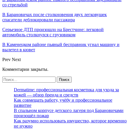
со стрельбой
В Барановичах после столкновения двух легковушек
спасатели деблокировали пассажира
Серьезное ДТП произошло на Брестчине: легковой
автомобиль столкнулся с грузовиком
В Каменецком районе пьяный бесправник угнал машину и
вылетел в кювет
Prev
Next
Комментарии закрыты.
Dermatime: профессиональная косметика для ухода за
кожей — обзор бренда и средств
Как совмещать работу, учёбу и профессиональное
развитие
В спальном корпусе детского лагеря под Барановичами
произошёл пожар
Как разумно использовать имущество, которое временно
не нужно