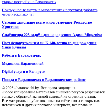
старые постройки в Барановичах
Почему новые лифты в многоэтажках перестают работать
через несколько лет
Сегодня христиане всего мира отмечают Рождество
Христово
Спаўняецца 225 гадоў з дня нараджэння Адама Міцкевіча
Поэт белорусской земли. К 140-летию со дня рождения
Янки Купалы
Работа в Барановичах
Медицина Барановичей
Digital услуги в Беларуси
Погода в Барановичах и Барановичском районе
© 2026 - baranovichi.by. Все права защищены.
Любое копирование материалов с нашего ресурса разрешается
только с обратной активной ссылкой на страницу статьи.
Все материалы опубликованные на сайте взяты с открытых
источников и других порталов интернета, все права на