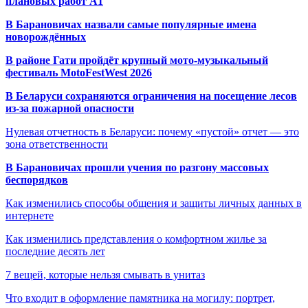
плановых работ A1
В Барановичах назвали самые популярные имена
новорождённых
В районе Гати пройдёт крупный мото-музыкальный
фестиваль MotoFestWest 2026
В Беларуси сохраняются ограничения на посещение лесов
из-за пожарной опасности
Нулевая отчетность в Беларуси: почему «пустой» отчет — это
зона ответственности
В Барановичах прошли учения по разгону массовых
беспорядков
Как изменились способы общения и защиты личных данных в
интернете
Как изменились представления о комфортном жилье за
последние десять лет
7 вещей, которые нельзя смывать в унитаз
Что входит в оформление памятника на могилу: портрет,