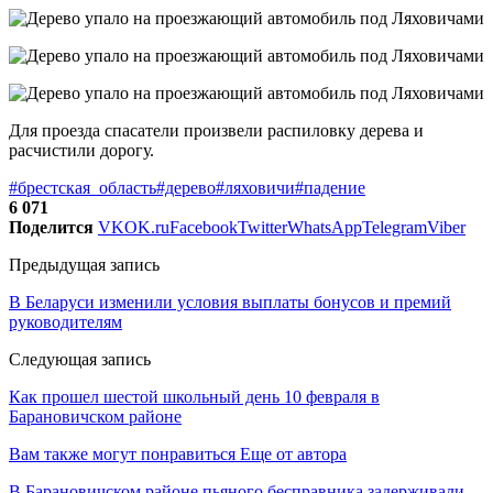
Для проезда спасатели произвели распиловку дерева и
расчистили дорогу.
#брестская_область
#дерево
#ляховичи
#падение
6 071
Поделится
VK
OK.ru
Facebook
Twitter
WhatsApp
Telegram
Viber
Предыдущая запись
В Беларуси изменили условия выплаты бонусов и премий
руководителям
Следующая запись
Как прошел шестой школьный день 10 февраля в
Барановичском районе
Вам также могут понравиться
Еще от автора
В Барановичском районе пьяного бесправника задерживали