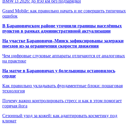
BMW i3 2026: до 850 км без подзарядки
Grand Mobile: как правильно начать и не совершить типичных
ошибок
В Барановичском районе уточнили границы населённых
пунктов в рамках административной актуализации
На участке Барановичи–Минск зафиксированы задержки
поездов из-за ограничения скорости движения
Чем цифровые слуховые аппараты отличаются от аналоговых
на практике
На матче в Барановичах у болельщицы остановилось
сердце
Как правильно укладывать фундаментные блоки: пошаговая
технология
Почему важно контролировать стресс и как в этом помогает
горячая йога
Сезонный уход за кожей: как адаптировать косметику под
климат