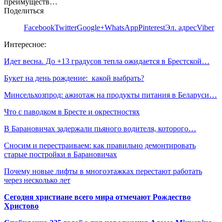
преимуществ…
Поделиться
Facebook
Twitter
Google+
WhatsApp
Pinterest
Эл. адрес
Viber
Интересное:
Идет весна. До +13 градусов тепла ожидается в Брестской…
Букет на день рождение: какой выбрать?
Минсельхозпрод: ажиотаж на продукты питания в Беларуси…
Что с паводком в Бресте и окрестностях
В Барановичах задержали пьяного водителя, которого…
Сносим и перестраиваем: как правильно демонтировать
старые постройки в Барановичах
Почему новые лифты в многоэтажках перестают работать
через несколько лет
Сегодня христиане всего мира отмечают Рождество
Христово