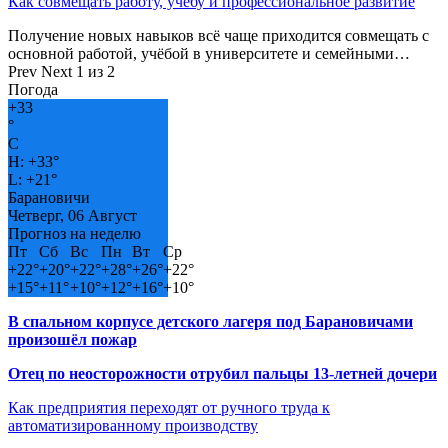
Как совмещать работу, учёбу и профессиональное развитие
Получение новых навыков всё чаще приходится совмещать с
основной работой, учёбой в университете и семейными…
Prev
Next
1 из 2
Погода
+
33
°
C
H:
+
33°
L:
+
21°
Барановичи
Четверг, 06 Август
Прогноз на неделю
Пт
Сб
Вс
Пн
Вт
Ср
+
22°
+
20°
+
22°
+
28°
+
26°
+
22°
+
15°
+
11°
+
10°
+
12°
+
16°
+
10°
В спальном корпусе детского лагеря под Барановичами
произошёл пожар
Отец по неосторожности отрубил пальцы 13-летней дочери
Как предприятия переходят от ручного труда к
автоматизированному производству