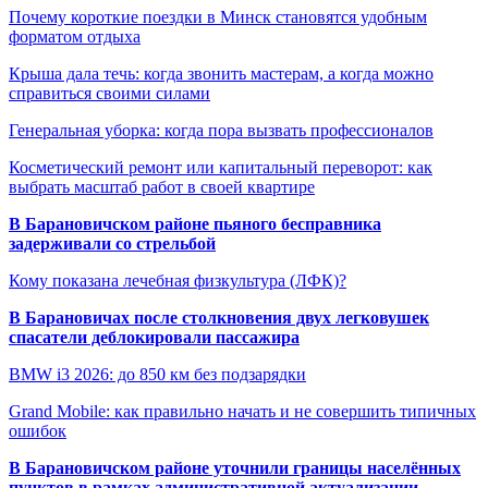
Почему короткие поездки в Минск становятся удобным
форматом отдыха
Крыша дала течь: когда звонить мастерам, а когда можно
справиться своими силами
Генеральная уборка: когда пора вызвать профессионалов
Косметический ремонт или капитальный переворот: как
выбрать масштаб работ в своей квартире
В Барановичском районе пьяного бесправника
задерживали со стрельбой
Кому показана лечебная физкультура (ЛФК)?
В Барановичах после столкновения двух легковушек
спасатели деблокировали пассажира
BMW i3 2026: до 850 км без подзарядки
Grand Mobile: как правильно начать и не совершить типичных
ошибок
В Барановичском районе уточнили границы населённых
пунктов в рамках административной актуализации