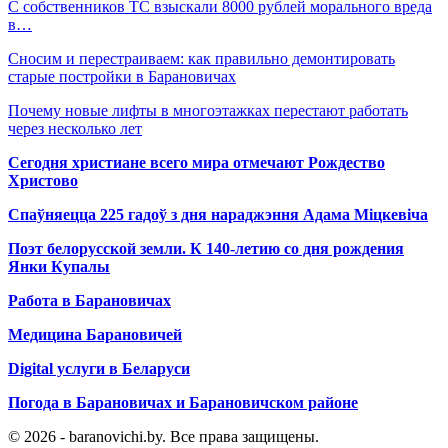
С собственников ТС взыскали 8000 рублей морального вреда
в…
Сносим и перестраиваем: как правильно демонтировать
старые постройки в Барановичах
Почему новые лифты в многоэтажках перестают работать
через несколько лет
Сегодня христиане всего мира отмечают Рождество
Христово
Спаўняецца 225 гадоў з дня нараджэння Адама Міцкевіча
Поэт белорусской земли. К 140-летию со дня рождения
Янки Купалы
Работа в Барановичах
Медицина Барановичей
Digital услуги в Беларуси
Погода в Барановичах и Барановичском районе
© 2026 - baranovichi.by. Все права защищены.