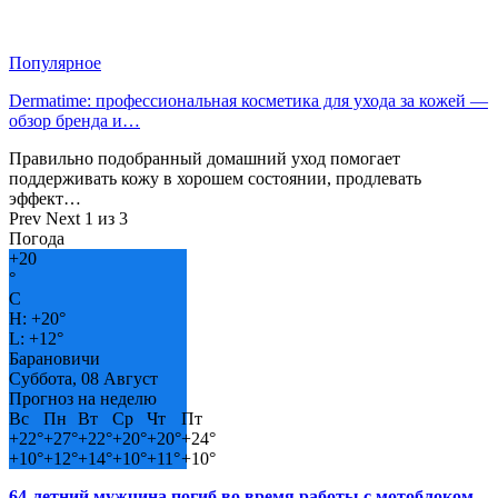
Популярное
Dermatime: профессиональная косметика для ухода за кожей —
обзор бренда и…
Правильно подобранный домашний уход помогает
поддерживать кожу в хорошем состоянии, продлевать
эффект…
Prev
Next
1 из 3
Погода
+
20
°
C
H:
+
20°
L:
+
12°
Барановичи
Суббота, 08 Август
Прогноз на неделю
Вс
Пн
Вт
Ср
Чт
Пт
+
22°
+
27°
+
22°
+
20°
+
20°
+
24°
+
10°
+
12°
+
14°
+
10°
+
11°
+
10°
64-летний мужчина погиб во время работы с мотоблоком