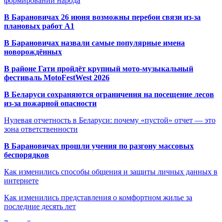
формировании народа
В Барановичах 26 июня возможны перебои связи из-за
плановых работ A1
В Барановичах назвали самые популярные имена
новорождённых
В районе Гати пройдёт крупный мото-музыкальный
фестиваль MotoFestWest 2026
В Беларуси сохраняются ограничения на посещение лесов
из-за пожарной опасности
Нулевая отчетность в Беларуси: почему «пустой» отчет — это
зона ответственности
В Барановичах прошли учения по разгону массовых
беспорядков
Как изменились способы общения и защиты личных данных в
интернете
Как изменились представления о комфортном жилье за
последние десять лет