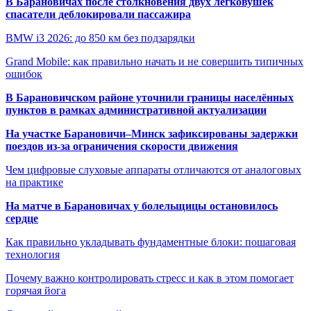
В Барановичах после столкновения двух легковушек
спасатели деблокировали пассажира
BMW i3 2026: до 850 км без подзарядки
Grand Mobile: как правильно начать и не совершить типичных
ошибок
В Барановичском районе уточнили границы населённых
пунктов в рамках административной актуализации
На участке Барановичи–Минск зафиксированы задержки
поездов из-за ограничения скорости движения
Чем цифровые слуховые аппараты отличаются от аналоговых
на практике
На матче в Барановичах у болельщицы остановилось
сердце
Как правильно укладывать фундаментные блоки: пошаговая
технология
Почему важно контролировать стресс и как в этом помогает
горячая йога