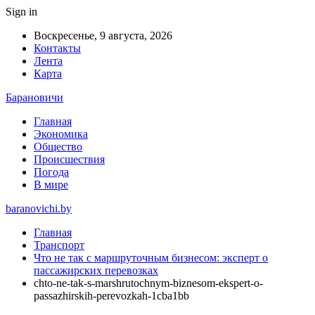
Sign in
Воскресенье, 9 августа, 2026
Контакты
Лента
Карта
Барановичи
Главная
Экономика
Общество
Происшествия
Погода
В мире
baranovichi.by
Главная
Транспорт
Что не так с маршруточным бизнесом: эксперт о
пассажирских перевозках
chto-ne-tak-s-marshrutochnym-biznesom-ekspert-o-
passazhirskih-perevozkah-1cba1bb