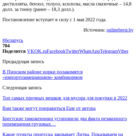
дистилляты, бензол, толуол, ксилолы, масла смазочные – 14,8
долл. за тонну (ранее – 18,3 долл.).
Постановление вступает в силу с 1 мая 2022 года.
Источник:
onlinebrest.by
#беларусь
704
Поделится
VK
OK.ru
Facebook
Twitter
WhatsApp
Telegram
Viber
Предыдущая запись
В Пинском районе норки полакомятся
«импортозамещающим» комбикормом
Следующая запись
Топ самых прочных мешков для мусора для покупки в 2022
Вам также могут понравиться
Еще от автора
Брестские таможенники установили два факта незаконного
перемещения грузовых…
Какие пункты пропуска закрывает Литва. Показываем на