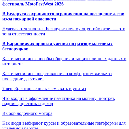
фестиваль MotoFestWest 2026
В Беларуси сохраняются ограничения на посещение лесов
из-за пожарной опасности
Нулевая отчетность в Беларуси: почему «пустой» отчет — это
зона ответственности
В Барановичах прошли учения по разгону массовых
беспорядков
Как изменились способы общения и защиты личных данных в
интернете
Как изменились представления о комфортном жилье за
последние десять лет
7 вещей, которые нельзя смывать в унитаз
Что входит в оформление памятника на могилу: портрет,
надпись, цветник и декор
Выбор лодочного мотора
Как люди выбирают курсы и образовательные платформы для
удалённой работы