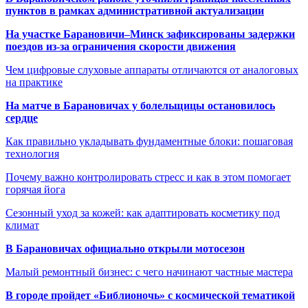
пунктов в рамках административной актуализации
На участке Барановичи–Минск зафиксированы задержки
поездов из-за ограничения скорости движения
Чем цифровые слуховые аппараты отличаются от аналоговых
на практике
На матче в Барановичах у болельщицы остановилось
сердце
Как правильно укладывать фундаментные блоки: пошаговая
технология
Почему важно контролировать стресс и как в этом помогает
горячая йога
Сезонный уход за кожей: как адаптировать косметику под
климат
В Барановичах официально открыли мотосезон
Малый ремонтный бизнес: с чего начинают частные мастера
В городе пройдет «Библионочь» с космической тематикой