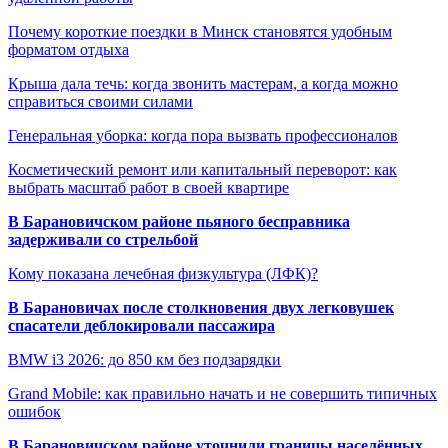
Почему короткие поездки в Минск становятся удобным
форматом отдыха
Крыша дала течь: когда звонить мастерам, а когда можно
справиться своими силами
Генеральная уборка: когда пора вызвать профессионалов
Косметический ремонт или капитальный переворот: как
выбрать масштаб работ в своей квартире
В Барановичском районе пьяного бесправника
задерживали со стрельбой
Кому показана лечебная физкультура (ЛФК)?
В Барановичах после столкновения двух легковушек
спасатели деблокировали пассажира
BMW i3 2026: до 850 км без подзарядки
Grand Mobile: как правильно начать и не совершить типичных
ошибок
В Барановичском районе уточнили границы населённых