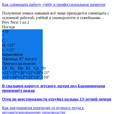
Как совмещать работу, учёбу и профессиональное развитие
Получение новых навыков всё чаще приходится совмещать с
основной работой, учёбой в университете и семейными…
Prev
Next
1 из 2
Погода
+
19
°
C
H:
+
22°
L:
+
15°
Барановичи
Пятница, 07 Август
Прогноз на неделю
Сб
Вс
Пн
Вт
Ср
Чт
+
21°
+
22°
+
26°
+
21°
+
20°
+
21°
+
11°
+
10°
+
12°
+
15°
+
9°
+
10°
В спальном корпусе детского лагеря под Барановичами
произошёл пожар
Отец по неосторожности отрубил пальцы 13-летней дочери
Как предприятия переходят от ручного труда к
автоматизированному производству