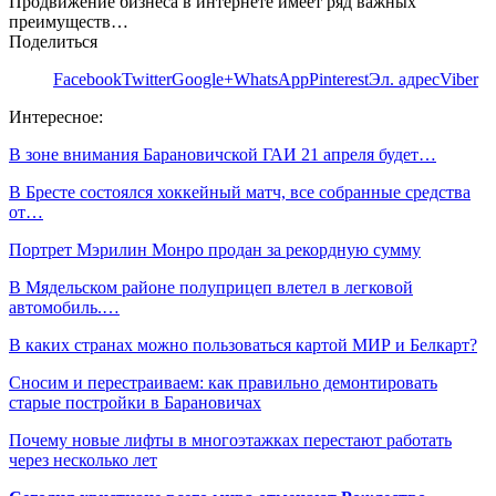
Продвижение бизнеса в интернете имеет ряд важных
преимуществ…
Поделиться
Facebook
Twitter
Google+
WhatsApp
Pinterest
Эл. адрес
Viber
Интересное:
В зоне внимания Барановичской ГАИ 21 апреля будет…
В Бресте состоялся хоккейный матч, все собранные средства
от…
Портрет Мэрилин Монро продан за рекордную сумму
В Мядельском районе полуприцеп влетел в легковой
автомобиль.…
В каких странах можно пользоваться картой МИР и Белкарт?
Сносим и перестраиваем: как правильно демонтировать
старые постройки в Барановичах
Почему новые лифты в многоэтажках перестают работать
через несколько лет