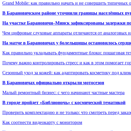
Grand Mobile: как правильно начать и не совершить типичных
В Барановичском районе уточнили границы населённых пу
На участке Барановичи–Минск зафиксированы задержки пое
Чем цифровые слуховые аппараты отличаются от аналоговых н
На матче в Барановичах у болельщицы остановилось сердц
Как правильно укладывать фундаментные блоки: пошаговая те
Почему важно контролировать стресс и как в этом помогает гор
Сезонный уход за кожей: как адаптировать косметику под клим
В Барановичах официально открыли мотосезон
Малый ремонтный бизнес: с чего начинают частные мастера
В городе пройдет «Библионочь» с космической тематикой
Проверить комплектацию и не только: что смотреть перед заказ
Как соотнести видеокарту с монитором