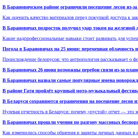
В Барановичском районе ограничили посещение лесов из-з
Как оценить качество материалов перед покупкой доступа к з
В Барановичах подросток получил удар током на железной 
Какие надпрофессиональные навыки стоит развивать для успе
Погода в Барановичах на 25 июня: переменная облачность 
Происхождение белорусов: что антропология рассказывает о 
В Барановичах 26 июня возможны перебои связи из-за план
В Барановичах назвали самые популярные имена новорож
В районе Гати пройдёт крупный мото-музыкальный фестива
В Беларуси сохраняются ограничения на посещение лесов и
Нулевая отчетность в Беларуси: почему «пустой» отчет — это 
В Барановичах прошли учения по разгону массовых беспор
Как изменились способы общения и защиты личных данных в 