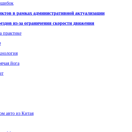
 ошибок
нктов в рамках административной актуализации
здов из-за ограничения скорости движения
а практике
е
хнология
ячая йога
ат
ом авто из Китая