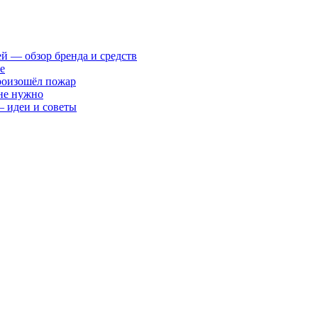
ей — обзор бренда и средств
е
произошёл пожар
 не нужно
— идеи и советы