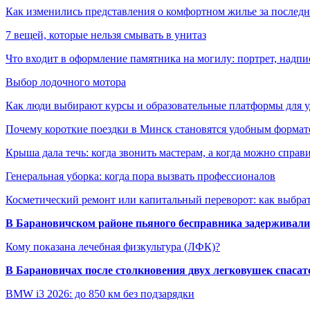
Как изменились представления о комфортном жилье за последни
7 вещей, которые нельзя смывать в унитаз
Что входит в оформление памятника на могилу: портрет, надпис
Выбор лодочного мотора
Как люди выбирают курсы и образовательные платформы для 
Почему короткие поездки в Минск становятся удобным формат
Крыша дала течь: когда звонить мастерам, а когда можно справ
Генеральная уборка: когда пора вызвать профессионалов
Косметический ремонт или капитальный переворот: как выбрат
В Барановичском районе пьяного бесправника задерживали 
Кому показана лечебная физкультура (ЛФК)?
В Барановичах после столкновения двух легковушек спаса
BMW i3 2026: до 850 км без подзарядки