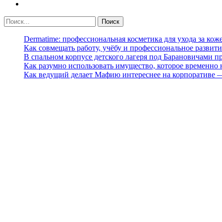
Dermatime: профессиональная косметика для ухода за кож
Как совмещать работу, учёбу и профессиональное развити
В спальном корпусе детского лагеря под Барановичами 
Как разумно использовать имущество, которое временно
Как ведущий делает Мафию интереснее на корпоративе 