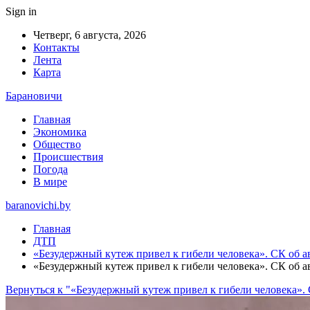
Sign in
Четверг, 6 августа, 2026
Контакты
Лента
Карта
Барановичи
Главная
Экономика
Общество
Происшествия
Погода
В мире
baranovichi.by
Главная
ДТП
«Безудержный кутеж привел к гибели человека». СК об а
«Безудержный кутеж привел к гибели человека». СК об а
Вернуться к "«Безудержный кутеж привел к гибели человека».