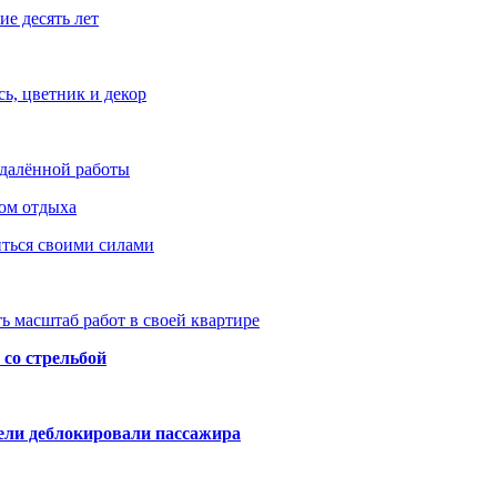
е десять лет
ь, цветник и декор
удалённой работы
ом отдыха
иться своими силами
ь масштаб работ в своей квартире
со стрельбой
тели деблокировали пассажира