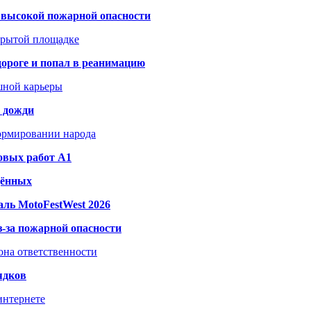
а высокой пожарной опасности
акрытой площадке
дороге и попал в реанимацию
шной карьеры
и дожди
формировании народа
овых работ A1
дённых
ль MotoFestWest 2026
з-за пожарной опасности
зона ответственности
ядков
интернете