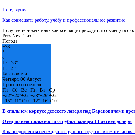
Популярное
Как совмещать работу, учёбу и профессиональное развитие
Получение новых навыков всё чаще приходится совмещать с о
Prev
Next
1 из 2
Погода
+
33
°
C
H:
+
33°
L:
+
21°
Барановичи
Четверг, 06 Август
Прогноз на неделю
Пт
Сб
Вс
Пн
Вт
Ср
+
22°
+
20°
+
22°
+
28°
+
26°
+
22°
+
15°
+
11°
+
10°
+
12°
+
16°
+
10°
В спальном корпусе детского лагеря под Барановичами пр
Отец по неосторожности отрубил пальцы 13-летней дочери
Как предприятия переходят от ручного труда к автоматизиров