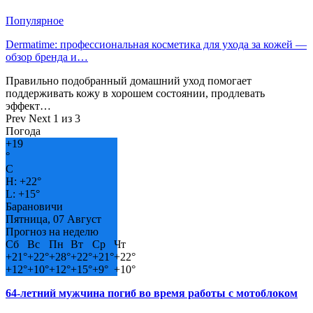
Популярное
Dermatime: профессиональная косметика для ухода за кожей —
обзор бренда и…
Правильно подобранный домашний уход помогает
поддерживать кожу в хорошем состоянии, продлевать
эффект…
Prev
Next
1 из 3
Погода
+
19
°
C
H:
+
22°
L:
+
15°
Барановичи
Пятница, 07 Август
Прогноз на неделю
Сб
Вс
Пн
Вт
Ср
Чт
+
21°
+
22°
+
28°
+
22°
+
21°
+
22°
+
12°
+
10°
+
12°
+
15°
+
9°
+
10°
64-летний мужчина погиб во время работы с мотоблоком