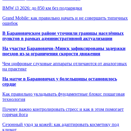
BMW i3 2026: до 850 км без подзарядки
Grand Mobile: как правильно начать и не совершить типичных
ошибок
В Барановичском районе уточнили границы населённых
пунктов в рамках административной актуализации
На участке Барановичи–Минск зафиксированы задержки
поездов из-за ограничения скорости движения
Чем цифровые слуховые аппараты отличаются от аналоговых
на практике
На матче в Барановичах у болельщицы остановилось
сердце
Как правильно укладывать фундаментные блоки: пошаговая
технология
Почему важно контролировать стресс и как в этом помогает
горячая йога
Сезонный уход за кожей: как адаптировать косметику под
климат