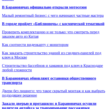
В Барановичах официально открыли мотосезон
Малый ремонтный бизнес: с чего начинают частные мастера
В городе пройдет «Библионочь» с космической тематикой
Проверить комплектацию и не только: что смотреть перед
заказом авто из Китая
Как соотнести видеокарту с монитором
Как заказать строительство зданий из сэндвич-панелей под
ключ в Москве
Строительство бассейнов и хамамов под ключ в Краснодаре
любой сложности
В Барановичах обновляют остановки общественного
транспорта
Двери без лишнего: что такое скрытый монтаж и как выбрать
подходящее решение
Зажало дверью и протащило: в Барановичах осудили
водителя автобуса за травмирование пассажирки