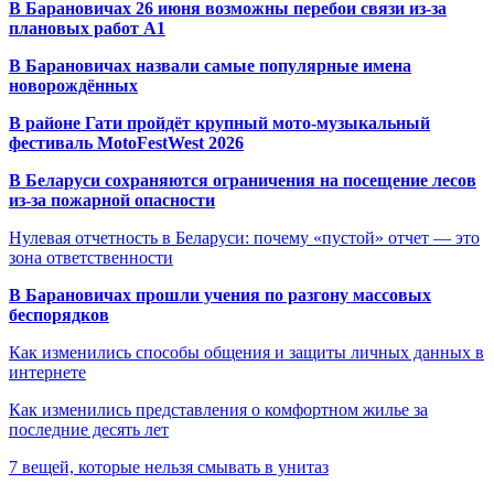
В Барановичах 26 июня возможны перебои связи из-за
плановых работ A1
В Барановичах назвали самые популярные имена
новорождённых
В районе Гати пройдёт крупный мото-музыкальный
фестиваль MotoFestWest 2026
В Беларуси сохраняются ограничения на посещение лесов
из-за пожарной опасности
Нулевая отчетность в Беларуси: почему «пустой» отчет — это
зона ответственности
В Барановичах прошли учения по разгону массовых
беспорядков
Как изменились способы общения и защиты личных данных в
интернете
Как изменились представления о комфортном жилье за
последние десять лет
7 вещей, которые нельзя смывать в унитаз