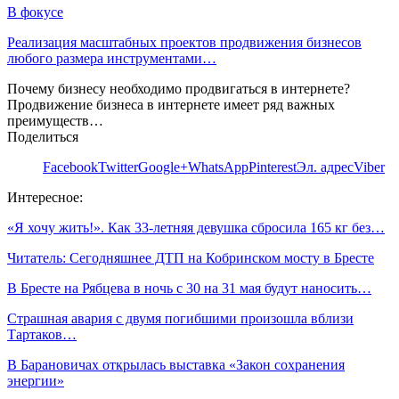
В фокусе
Реализация масштабных проектов продвижения бизнесов
любого размера инструментами…
Почему бизнесу необходимо продвигаться в интернете?
Продвижение бизнеса в интернете имеет ряд важных
преимуществ…
Поделиться
Facebook
Twitter
Google+
WhatsApp
Pinterest
Эл. адрес
Viber
Интересное:
«Я хочу жить!». Как 33-летняя девушка сбросила 165 кг без…
Читатель: Сегодняшнее ДТП на Кобринском мосту в Бресте
В Бресте на Рябцева в ночь с 30 на 31 мая будут наносить…
Страшная авария с двумя погибшими произошла вблизи
Тартаков…
В Барановичах открылась выставка «Закон сохранения
энергии»