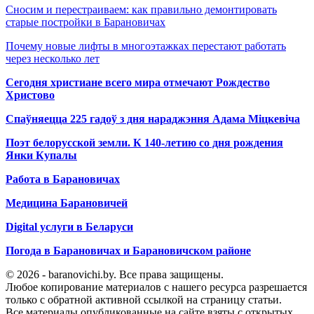
Сносим и перестраиваем: как правильно демонтировать
старые постройки в Барановичах
Почему новые лифты в многоэтажках перестают работать
через несколько лет
Сегодня христиане всего мира отмечают Рождество
Христово
Спаўняецца 225 гадоў з дня нараджэння Адама Міцкевіча
Поэт белорусской земли. К 140-летию со дня рождения
Янки Купалы
Работа в Барановичах
Медицина Барановичей
Digital услуги в Беларуси
Погода в Барановичах и Барановичском районе
© 2026 - baranovichi.by. Все права защищены.
Любое копирование материалов с нашего ресурса разрешается
только с обратной активной ссылкой на страницу статьи.
Все материалы опубликованные на сайте взяты с открытых