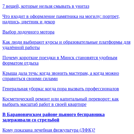
7 вещей, которые нельзя смывать в унитаз
Что входит в оформление памятника на могилу: портрет,
надпись, цветник и декор
Выбор лодочного мотора
Как люди выбирают курсы и образовательные платформы для
удалённой работы
Почему короткие поездки в Минск становятся удобным
форматом отдыха
Крыша дала течь: когда звонить мастерам, а когда можно
справиться своими силами
Генеральная уборка: когда пора вызвать профессионалов
Косметический ремонт или капитальный переворот: как
выбрать масштаб работ в своей квартире
В Барановичском районе пьяного бесправника
задерживали со стрельбой
Кому показана лечебная физкультура (ЛФК)?