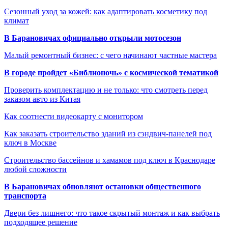
Сезонный уход за кожей: как адаптировать косметику под
климат
В Барановичах официально открыли мотосезон
Малый ремонтный бизнес: с чего начинают частные мастера
В городе пройдет «Библионочь» с космической тематикой
Проверить комплектацию и не только: что смотреть перед
заказом авто из Китая
Как соотнести видеокарту с монитором
Как заказать строительство зданий из сэндвич-панелей под
ключ в Москве
Строительство бассейнов и хамамов под ключ в Краснодаре
любой сложности
В Барановичах обновляют остановки общественного
транспорта
Двери без лишнего: что такое скрытый монтаж и как выбрать
подходящее решение