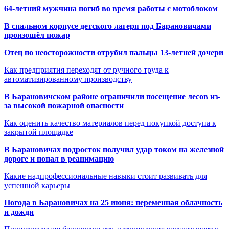
64-летний мужчина погиб во время работы с мотоблоком
В спальном корпусе детского лагеря под Барановичами
произошёл пожар
Отец по неосторожности отрубил пальцы 13-летней дочери
Как предприятия переходят от ручного труда к
автоматизированному производству
В Барановичском районе ограничили посещение лесов из-
за высокой пожарной опасности
Как оценить качество материалов перед покупкой доступа к
закрытой площадке
В Барановичах подросток получил удар током на железной
дороге и попал в реанимацию
Какие надпрофессиональные навыки стоит развивать для
успешной карьеры
Погода в Барановичах на 25 июня: переменная облачность
и дожди