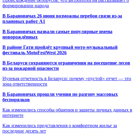
Происхождение белорусов: что антропология рассказывает о
формировании народа
В Барановичах 26 июня возможны перебои связи из-за
плановых работ A1
В Барановичах назвали самые популярные имена
новорождённых
В районе Гати пройдёт крупный мото-музыкальный
фестиваль MotoFestWest 2026
В Беларуси сохраняются ограничения на посещение лесов
из-за пожарной опасности
Нулевая отчетность в Беларуси: почему «пустой» отчет — это
зона ответственности
В Барановичах прошли учения по разгону массовых
беспорядков
Как изменились способы общения и защиты личных данных в
интернете
Как изменились представления о комфортном жилье за
последние десять лет