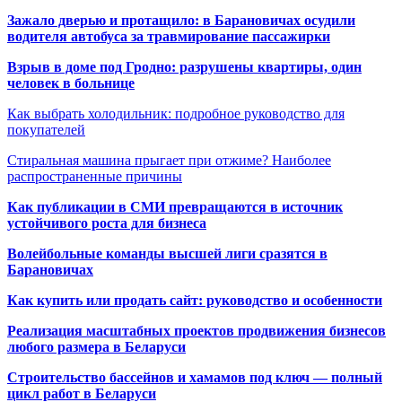
Зажало дверью и протащило: в Барановичах осудили
водителя автобуса за травмирование пассажирки
Взрыв в доме под Гродно: разрушены квартиры, один
человек в больнице
Как выбрать холодильник: подробное руководство для
покупателей
Стиральная машина прыгает при отжиме? Наиболее
распространенные причины
Как публикации в СМИ превращаются в источник
устойчивого роста для бизнеса
Волейбольные команды высшей лиги сразятся в
Барановичах
Как купить или продать сайт: руководство и особенности
Реализация масштабных проектов продвижения бизнесов
любого размера в Беларуси
Строительство бассейнов и хамамов под ключ — полный
цикл работ в Беларуси