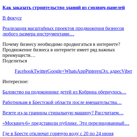
Как заказать строительство зданий из сэндвич-панелей
В фокусе
Реализация масштабных проектов продвижения бизнесов
любого размера инструментами…
Почему бизнесу необходимо продвигаться в интернете?
Продвижение бизнеса в интернете имеет ряд важных
преимуществ…
Поделиться
Facebook
Twitter
Google+
WhatsApp
Pinterest
Эл. адрес
Viber
Интересное:
Баловство на подоконнике детей из Кобрина обернулось…
Работникам в Брестской области после вмешательства…
Везете из-за границы стиральную машину? Рассчитаем…
«Москвич-6» представили публике. Это перелицованный…
Где в Бресте отключат горячую воду с 20 по 24 июня