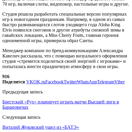
70 игр, включая слоты, видопокер, настольные игры и другие.
Студия решила разработать специальные версии популярных
игр к новогодним праздникам. Например, в одном из самых
быстро развивающихся слотов уходящего года Aloha King
Elvis появился снеговик и другие атрибуты снежной зимы в
гавайских локациях, а Miss Cherry Fruits, главная героиня
одноименной игры, примерила образ Санты.
Менеджер компании по бренд-коммуникациям Александра
Кавелич рассказала, что с помощью визуального оформления
студия «стремится поделиться своей энергией с игроками» и
попыталась внести праздничную атмосферу в свои игры.
916
Поделится
VK
OK.ru
Facebook
Twitter
WhatsApp
Telegram
Viber
Предыдущая запись
Брестский «Рух» планирует играть матчи Высшей лиги в
Барановичах
Следующая запись
Виталий Жуковский ушел из «БАТЭ»