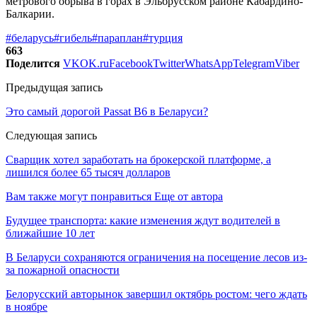
метрового обрыва в горах в Эльбрусском районе Кабардино-
Балкарии.
#беларусь
#гибель
#параплан
#турция
663
Поделится
VK
OK.ru
Facebook
Twitter
WhatsApp
Telegram
Viber
Предыдущая запись
Это самый дорогой Passat B6 в Беларуси?
Следующая запись
Сварщик хотел заработать на брокерской платформе, а
лишился более 65 тысяч долларов
Вам также могут понравиться
Еще от автора
Будущее транспорта: какие изменения ждут водителей в
ближайшие 10 лет
В Беларуси сохраняются ограничения на посещение лесов из-
за пожарной опасности
Белорусский авторынок завершил октябрь ростом: чего ждать
в ноябре