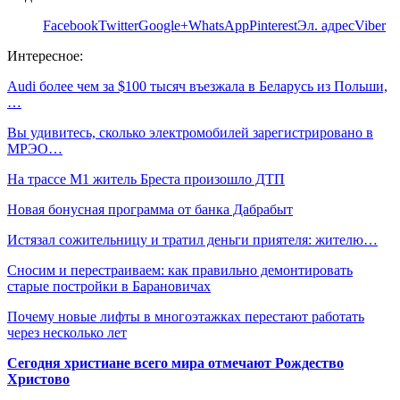
Facebook
Twitter
Google+
WhatsApp
Pinterest
Эл. адрес
Viber
Интересное:
Audi более чем за $100 тысяч въезжала в Беларусь из Польши,
…
Вы удивитесь, сколько электромобилей зарегистрировано в
МРЭО…
На трассе М1 житель Бреста произошло ДТП
Новая бонусная программа от банка Дабрабыт
Истязал сожительницу и тратил деньги приятеля: жителю…
Сносим и перестраиваем: как правильно демонтировать
старые постройки в Барановичах
Почему новые лифты в многоэтажках перестают работать
через несколько лет
Сегодня христиане всего мира отмечают Рождество
Христово