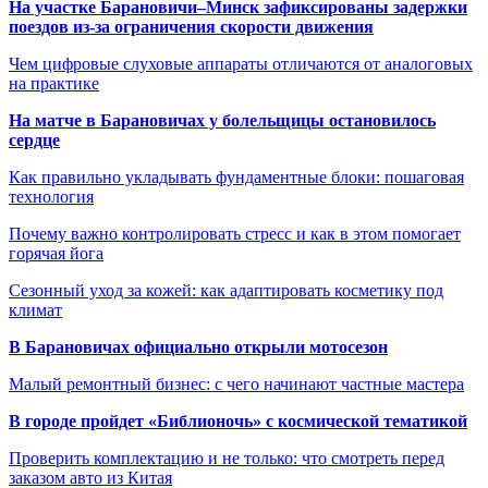
На участке Барановичи–Минск зафиксированы задержки
поездов из-за ограничения скорости движения
Чем цифровые слуховые аппараты отличаются от аналоговых
на практике
На матче в Барановичах у болельщицы остановилось
сердце
Как правильно укладывать фундаментные блоки: пошаговая
технология
Почему важно контролировать стресс и как в этом помогает
горячая йога
Сезонный уход за кожей: как адаптировать косметику под
климат
В Барановичах официально открыли мотосезон
Малый ремонтный бизнес: с чего начинают частные мастера
В городе пройдет «Библионочь» с космической тематикой
Проверить комплектацию и не только: что смотреть перед
заказом авто из Китая