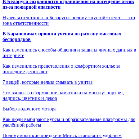
В Беларуси сохраняются ограничения на посещение лесов
из-за пожарной опасности
Нулевая отчетность в Беларуси: почему «пустой» отчет — это
зона ответственности
В Барановичах прошли учения по разгону массовых
беспорядков
Как изменились способы общения и защиты личных данных в
интернете
Как изменились представления о комфортном жилье за
последние десять лет
7 вещей, которые нельзя смывать в унитаз
Что входит в оформление памятника на могилу: портрет,
надпись, цветник и декор
Выбор лодочного мотора
Как люди выбирают курсы и образовательные платформы для
удалённой работы
Почему короткие поездки в Минск становятся удобным