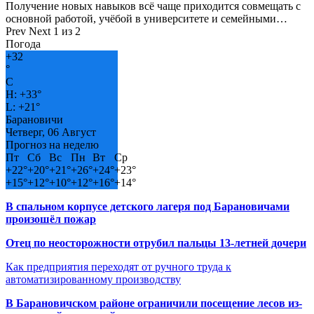
Получение новых навыков всё чаще приходится совмещать с
основной работой, учёбой в университете и семейными…
Prev
Next
1 из 2
Погода
+
32
°
C
H:
+
33°
L:
+
21°
Барановичи
Четверг, 06 Август
Прогноз на неделю
Пт
Сб
Вс
Пн
Вт
Ср
+
22°
+
20°
+
21°
+
26°
+
24°
+
23°
+
15°
+
12°
+
10°
+
12°
+
16°
+
14°
В спальном корпусе детского лагеря под Барановичами
произошёл пожар
Отец по неосторожности отрубил пальцы 13-летней дочери
Как предприятия переходят от ручного труда к
автоматизированному производству
В Барановичском районе ограничили посещение лесов из-