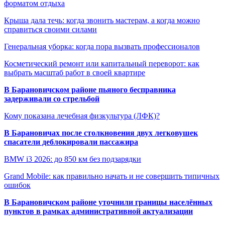
форматом отдыха
Крыша дала течь: когда звонить мастерам, а когда можно
справиться своими силами
Генеральная уборка: когда пора вызвать профессионалов
Косметический ремонт или капитальный переворот: как
выбрать масштаб работ в своей квартире
В Барановичском районе пьяного бесправника
задерживали со стрельбой
Кому показана лечебная физкультура (ЛФК)?
В Барановичах после столкновения двух легковушек
спасатели деблокировали пассажира
BMW i3 2026: до 850 км без подзарядки
Grand Mobile: как правильно начать и не совершить типичных
ошибок
В Барановичском районе уточнили границы населённых
пунктов в рамках административной актуализации