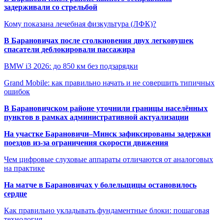
задерживали со стрельбой
Кому показана лечебная физкультура (ЛФК)?
В Барановичах после столкновения двух легковушек
спасатели деблокировали пассажира
BMW i3 2026: до 850 км без подзарядки
Grand Mobile: как правильно начать и не совершить типичных
ошибок
В Барановичском районе уточнили границы населённых
пунктов в рамках административной актуализации
На участке Барановичи–Минск зафиксированы задержки
поездов из-за ограничения скорости движения
Чем цифровые слуховые аппараты отличаются от аналоговых
на практике
На матче в Барановичах у болельщицы остановилось
сердце
Как правильно укладывать фундаментные блоки: пошаговая
технология