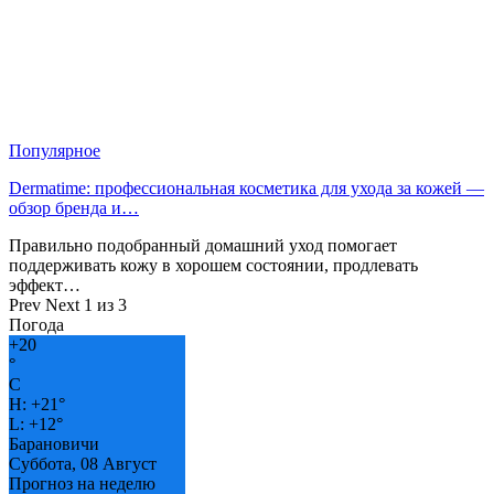
Популярное
Dermatime: профессиональная косметика для ухода за кожей —
обзор бренда и…
Правильно подобранный домашний уход помогает
поддерживать кожу в хорошем состоянии, продлевать
эффект…
Prev
Next
1 из 3
Погода
+
20
°
C
H:
+
21°
L:
+
12°
Барановичи
Суббота, 08 Август
Прогноз на неделю