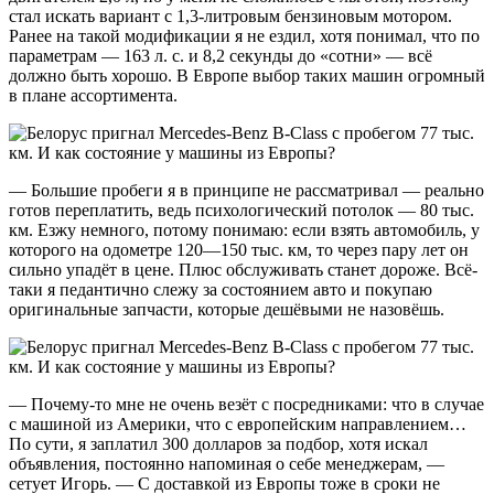
стал искать вариант с 1,3-литровым бензиновым мотором.
Ранее на такой модификации я не ездил, хотя понимал, что по
параметрам — 163 л. с. и 8,2 секунды до «сотни» — всё
должно быть хорошо. В Европе выбор таких машин огромный
в плане ассортимента.
— Большие пробеги я в принципе не рассматривал — реально
готов переплатить, ведь психологический потолок — 80 тыс.
км. Езжу немного, потому понимаю: если взять автомобиль, у
которого на одометре 120—150 тыс. км, то через пару лет он
сильно упадёт в цене. Плюс обслуживать станет дороже. Всё-
таки я педантично слежу за состоянием авто и покупаю
оригинальные запчасти, которые дешёвыми не назовёшь.
— Почему-то мне не очень везёт с посредниками: что в случае
с машиной из Америки, что с европейским направлением…
По сути, я заплатил 300 долларов за подбор, хотя искал
объявления, постоянно напоминая о себе менеджерам, —
сетует Игорь. — С доставкой из Европы тоже в сроки не