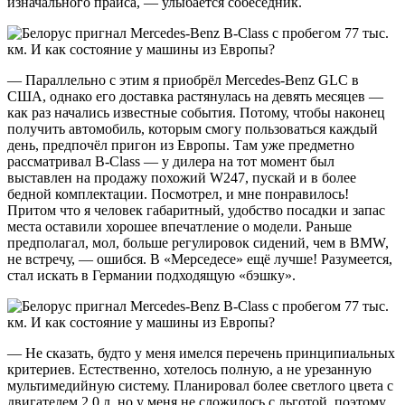
изначального прайса, — улыбается собеседник.
— Параллельно с этим я приобрёл Mercedes-Benz GLC в
США, однако его доставка растянулась на девять месяцев —
как раз начались известные события. Потому, чтобы наконец
получить автомобиль, которым смогу пользоваться каждый
день, предпочёл пригон из Европы. Там уже предметно
рассматривал B-Class — у дилера на тот момент был
выставлен на продажу похожий W247, пускай и в более
бедной комплектации. Посмотрел, и мне понравилось!
Притом что я человек габаритный, удобство посадки и запас
места оставили хорошее впечатление о модели. Раньше
предполагал, мол, больше регулировок сидений, чем в BMW,
не встречу, — ошибся. В «Мерседесе» ещё лучше! Разумеется,
стал искать в Германии подходящую «бэшку».
— Не сказать, будто у меня имелся перечень принципиальных
критериев. Естественно, хотелось полную, а не урезанную
мультимедийную систему. Планировал более светлого цвета с
двигателем 2,0 л, но у меня не сложилось с льготой, поэтому