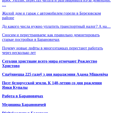
Брюс Уиллис перестал читать и разговаривать из-за деменции.
…
Жилой дом и гараж с автомобилем горели в Березовском
районе
До какого числа нужно уплатить транспортный налог? А на…
Сносим и перестраиваем: как правильно демонтировать
старые постройки в Барановичах
Почему новые лифты в многоэтажках перестают работать
через несколько лет
Сегодня христиане всего мира отмечают Рождество
Христово
Спаўняецца 225 гадоў з дня нараджэння Адама Міцкевіча
Поэт белорусской земли. К 140-летию со дня рождения
Янки Купалы
Работа в Барановичах
Медицина Барановичей