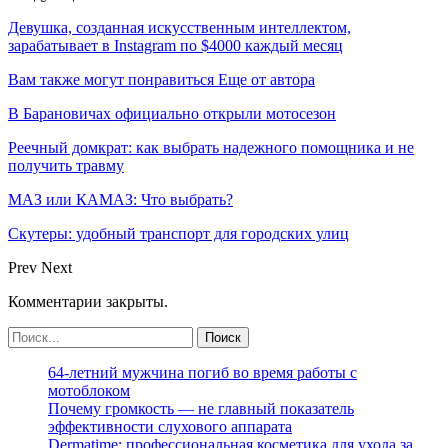
Девушка, созданная искусственным интеллектом,
зарабатывает в Instagram по $4000 каждый месяц
Вам также могут понравиться
Еще от автора
В Барановичах официально открыли мотосезон
Реечный домкрат: как выбрать надежного помощника и не
получить травму
МАЗ или КАМАЗ: Что выбрать?
Скутеры: удобный транспорт для городских улиц
Prev
Next
Комментарии закрыты.
64-летний мужчина погиб во время работы с
мотоблоком
Почему громкость — не главный показатель
эффективности слухового аппарата
Dermatime: профессиональная косметика для ухода за