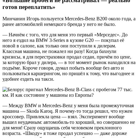
«Большие пробеги не рассматривал — реально
готов переплатить»
Минчанин Игорь пользуется Mercedes-Benz B200 около года, а
ранее автомобилей немецкого бренда у него не было.
— Начнём с того, что для меня это первый «Мерседес». До
него я ездил на BMW 3-Series в кузове G20 — покупал её
новой в салоне, как только они поступили к дилерам.
Классная машина, не пожалел ни разу! Когда бахнули
кризисы, я для перестраховки продал седан, причём по цене,
за которую брал у дилера, — в тот момент рынок находился на
подъёме. Короче говоря, думал побыть вообще без авто и
пользоваться каршерингом, но пришёл к тому, что выгоднее и
удобнее ездить на такси.
— Между BMW и Mercedes-Benz у меня была промежуточная
машина — Skoda Karoq. Я почему-то тогда решил, что нужен
кроссовер. Привлекла цена — взял. Эксперимент вообще
вышел неудачным: автомобиль-то хороший, но совершенно не
для меня! Сразу ощущаешь себя человеком преклонного
возраста. «Шкоду» я тоже продал успешно — даже дороже