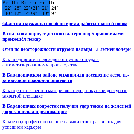
Вс
Пн
Вт
Ср
Чт
Пт
+
22°
+
28°
+
22°
+
21°
+
21°
+
24°
+
10°
+
12°
+
14°
+
9°
+
10°
+
9°
64-летний мужчина погиб во время работы с мотоблоком
В спальном корпусе детского лагеря под Барановичами
произошёл пожар
Отец по неосторожности отрубил пальцы 13-летней дочери
Как предприятия переходят от ручного труда к
автоматизированному производству
В Барановичском районе ограничили посещение лесов из-
за высокой пожарной опасности
Как оценить качество материалов перед покупкой доступа к
закрытой площадке
В Барановичах подросток получил удар током на железной
дороге и попал в реанимацию
Какие надпрофессиональные навыки стоит развивать для
успешной карьеры