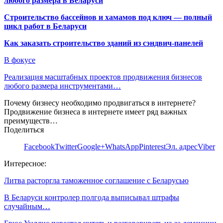
любого размера в Беларуси
Строительство бассейнов и хамамов под ключ — полный
цикл работ в Беларуси
Как заказать строительство зданий из сэндвич-панелей
В фокусе
Реализация масштабных проектов продвижения бизнесов
любого размера инструментами…
Почему бизнесу необходимо продвигаться в интернете?
Продвижение бизнеса в интернете имеет ряд важных
преимуществ…
Поделиться
Facebook
Twitter
Google+
WhatsApp
Pinterest
Эл. адрес
Viber
Интересное:
Литва расторгла таможенное соглашение с Беларусью
В Беларуси контролер полгода выписывал штрафы
случайным…