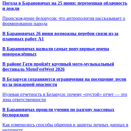
Погода в Барановичах на 25 июня: переменная облачность
и дожди
Происхождение белорусов: что антропология рассказывает о
формировании народа
В Барановичах 26 июня возможны перебои связи из-за
плановых работ A1
В Барановичах назвали самые популярные имена
новорождённых
В районе Гати пройдёт крупный мото-музыкальный
фестиваль MotoFestWest 2026
В Беларуси сохраняются ограничения на посещение лесов
из-за пожарной опасности
Нулевая отчетность в Беларуси: почему «пустой» отчет — это
зона ответственности
В Барановичах прошли учения по разгону массовых
беспорядков
Как изменились способы общения и защиты личных данных в
интернете