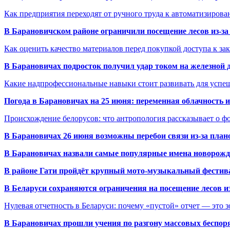
Как предприятия переходят от ручного труда к автоматизиров
В Барановичском районе ограничили посещение лесов из-з
Как оценить качество материалов перед покупкой доступа к з
В Барановичах подросток получил удар током на железной 
Какие надпрофессиональные навыки стоит развивать для успе
Погода в Барановичах на 25 июня: переменная облачность 
Происхождение белорусов: что антропология рассказывает о 
В Барановичах 26 июня возможны перебои связи из-за план
В Барановичах назвали самые популярные имена новорож
В районе Гати пройдёт крупный мото-музыкальный фестива
В Беларуси сохраняются ограничения на посещение лесов и
Нулевая отчетность в Беларуси: почему «пустой» отчет — это 
В Барановичах прошли учения по разгону массовых беспор