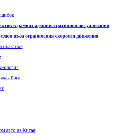
 ошибок
нктов в рамках административной актуализации
здов из-за ограничения скорости движения
а практике
е
хнология
ячая йога
ат
ом авто из Китая