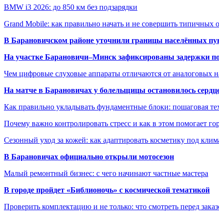
BMW i3 2026: до 850 км без подзарядки
Grand Mobile: как правильно начать и не совершить типичных
В Барановичском районе уточнили границы населённых пу
На участке Барановичи–Минск зафиксированы задержки пое
Чем цифровые слуховые аппараты отличаются от аналоговых н
На матче в Барановичах у болельщицы остановилось сердц
Как правильно укладывать фундаментные блоки: пошаговая те
Почему важно контролировать стресс и как в этом помогает гор
Сезонный уход за кожей: как адаптировать косметику под клим
В Барановичах официально открыли мотосезон
Малый ремонтный бизнес: с чего начинают частные мастера
В городе пройдет «Библионочь» с космической тематикой
Проверить комплектацию и не только: что смотреть перед заказ