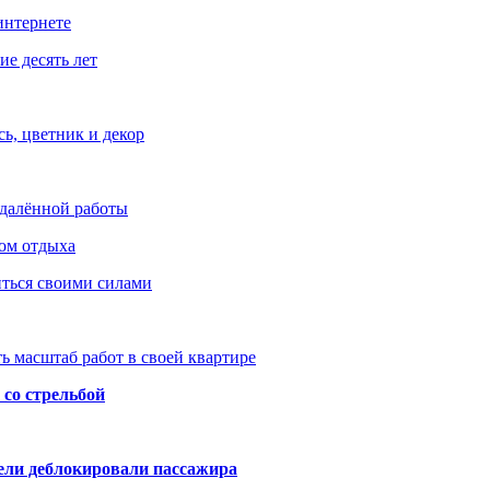
интернете
е десять лет
ь, цветник и декор
удалённой работы
ом отдыха
иться своими силами
ь масштаб работ в своей квартире
со стрельбой
тели деблокировали пассажира