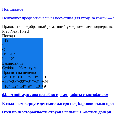
Популярное
Dermatime: профессиональная косметика для ухода за кожей —
Правильно подобранный домашний уход помогает поддерживат
Prev
Next
1 из 3
Погода
+
19
°
C
H:
+
20°
L:
+
12°
Барановичи
Суббота, 08 Август
Прогноз на неделю
Вс
Пн
Вт
Ср
Чт
Пт
+
22°
+
28°
+
22°
+
21°
+
21°
+
24°
+
10°
+
12°
+
14°
+
9°
+
10°
+
9°
64-летний мужчина погиб во время работы с мотоблоком
В спальном корпусе детского лагеря под Барановичами пр
Отец по неосторожности отрубил пальцы 13-летней дочери