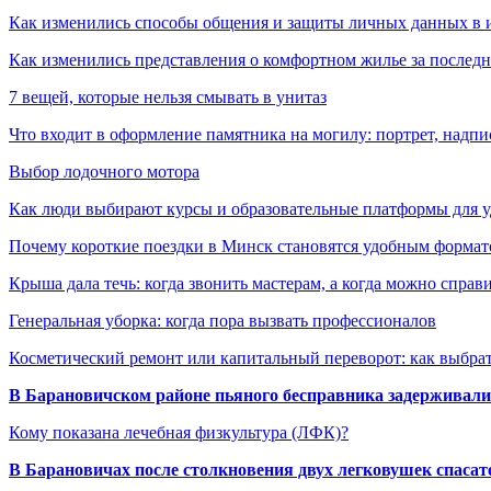
Как изменились способы общения и защиты личных данных в 
Как изменились представления о комфортном жилье за последни
7 вещей, которые нельзя смывать в унитаз
Что входит в оформление памятника на могилу: портрет, надпис
Выбор лодочного мотора
Как люди выбирают курсы и образовательные платформы для 
Почему короткие поездки в Минск становятся удобным формат
Крыша дала течь: когда звонить мастерам, а когда можно справ
Генеральная уборка: когда пора вызвать профессионалов
Косметический ремонт или капитальный переворот: как выбрат
В Барановичском районе пьяного бесправника задерживали 
Кому показана лечебная физкультура (ЛФК)?
В Барановичах после столкновения двух легковушек спаса