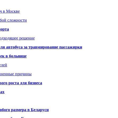
юч в Москве
юбой сложности
порта
подходящее решение
ля автобуса за травмирование пассажирки
ек в больнице
елей
раненные причины
го роста для бизнеса
чах
бого размера в Беларуси