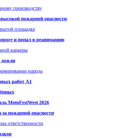
анному производству
а высокой пожарной опасности
акрытой площадке
дороге и попал в реанимацию
шной карьеры
и дожди
формировании народа
овых работ A1
дённых
ль MotoFestWest 2026
з-за пожарной опасности
зона ответственности
ядков