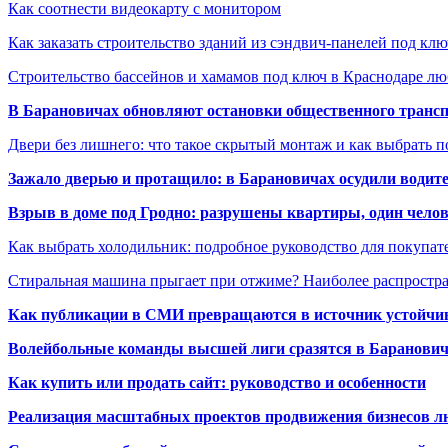
Как соотнести видеокарту с монитором
Как заказать строительство зданий из сэндвич-панелей под кл
Строительство бассейнов и хамамов под ключ в Краснодаре л
В Барановичах обновляют остановки общественного транс
Двери без лишнего: что такое скрытый монтаж и как выбрать 
Зажало дверью и протащило: в Барановичах осудили водите
Взрыв в доме под Гродно: разрушены квартиры, один челов
Как выбрать холодильник: подробное руководство для покупат
Стиральная машина прыгает при отжиме? Наиболее распрост
Как публикации в СМИ превращаются в источник устойчиво
Волейбольные команды высшей лиги сразятся в Баранови
Как купить или продать сайт: руководство и особенности
Реализация масштабных проектов продвижения бизнесов лю